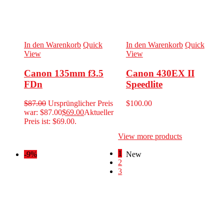
In den Warenkorb
Quick
In den Warenkorb
Quick
View
View
Canon 135mm f3.5
Canon 430EX II
FDn
Speedlite
$
87.00
Ursprünglicher Preis
$
100.00
war: $87.00
$
69.00
Aktueller
Preis ist: $69.00.
View more products
1
-9%
New
2
3