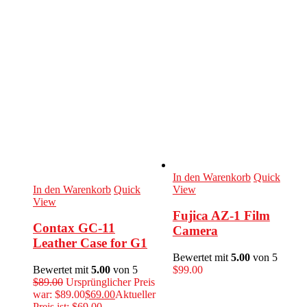
In den Warenkorb
Quick
In den Warenkorb
Quick
View
View
Fujica AZ-1 Film
Contax GC-11
Camera
Leather Case for G1
Bewertet mit
5.00
von 5
Bewertet mit
5.00
von 5
$
99.00
$
89.00
Ursprünglicher Preis
war: $89.00
$
69.00
Aktueller
Preis ist: $69.00.