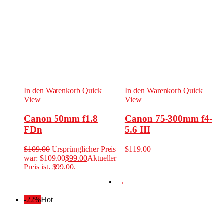
In den Warenkorb
Quick
In den Warenkorb
Quick
View
View
Canon 50mm f1.8
Canon 75-300mm f4-
FDn
5.6 III
$
109.00
Ursprünglicher Preis
$
119.00
war: $109.00
$
99.00
Aktueller
Preis ist: $99.00.
→
-22%
Hot