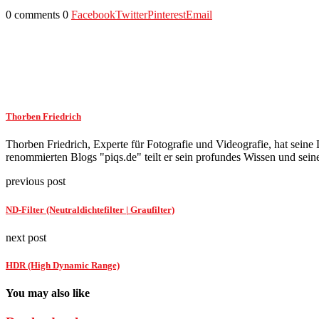
0 comments
0
Facebook
Twitter
Pinterest
Email
Thorben Friedrich
Thorben Friedrich, Experte für Fotografie und Videografie, hat seine L
renommierten Blogs "piqs.de" teilt er sein profundes Wissen und seine
previous post
ND-Filter (Neutraldichtefilter | Graufilter)
next post
HDR (High Dynamic Range)
You may also like