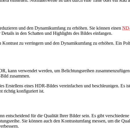
era einstellen. Normalerweise ist dies durch eine Taste oder ein Rad
u reduzieren und den Dynamikumfang zu erhöhen. Sie können einen
ND-
Details in den Schatten und Highlights des Bildes einfangen.
den Kontrast zu verringern und den Dynamikumfang zu erhöhen. Ein Polf
DR, kann verwendet werden, um Belichtungsreihen zusammenzufügen un
-Bild zusammen.
s Erstellens eines HDR-Bildes vereinfachen und beschleunigen. Es is
richtig konfiguriert ist.
nn entscheidend für die Qualität Ihrer Bilder sein. Es gibt verschied
ungsreihe. Sie können auch den Kontrastumfang messen, um die Qualit
verbessern.