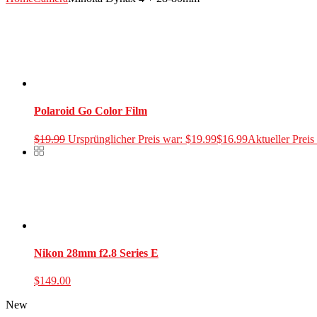
Polaroid Go Color Film
$
19.99
Ursprünglicher Preis war: $19.99
$
16.99
Aktueller Preis 
Nikon 28mm f2.8 Series E
$
149.00
New