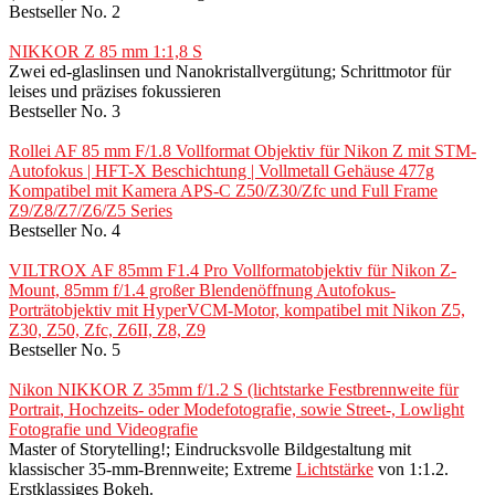
Bestseller No. 2
NIKKOR Z 85 mm 1:1,8 S
Zwei ed-glaslinsen und Nanokristallvergütung; Schrittmotor für
leises und präzises fokussieren
Bestseller No. 3
Rollei AF 85 mm F/1.8 Vollformat Objektiv für Nikon Z mit STM-
Autofokus | HFT-X Beschichtung | Vollmetall Gehäuse 477g
Kompatibel mit Kamera APS-C Z50/Z30/Zfc und Full Frame
Z9/Z8/Z7/Z6/Z5 Series
Bestseller No. 4
VILTROX AF 85mm F1.4 Pro Vollformatobjektiv für Nikon Z-
Mount, 85mm f/1.4 großer Blendenöffnung Autofokus-
Porträtobjektiv mit HyperVCM-Motor, kompatibel mit Nikon Z5,
Z30, Z50, Zfc, Z6II, Z8, Z9
Bestseller No. 5
Nikon NIKKOR Z 35mm f/1.2 S (lichtstarke Festbrennweite für
Portrait, Hochzeits- oder Modefotografie, sowie Street-, Lowlight
Fotografie und Videografie
Master of Storytelling!; Eindrucksvolle Bildgestaltung mit
klassischer 35-mm-Brennweite; Extreme
Lichtstärke
von 1:1.2.
Erstklassiges Bokeh.