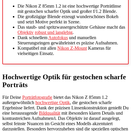
Die Nikon Z 85mm 1.2 ist eine hochwertige Porträtlinse
mit gestochen scharfer Optik und großer f/1.2 Blende.
Die großzügige Blende erzeugt wunderschönes Bokeh
und setzt Motive perfekt in Szene.
Das staub- und spritzwassergeschützte Gehäuse macht das
Objektiv
robust und langlebig
.
Dank schnellem
Autofokus
und manuellen
Steuerungsringen gewährleistet es präzise Aufnahmen.
Kompatibel mit allen
Nikon Z-Mount
Kameras für
vielseitigen Einsatz.
Hochwertige Optik für gestochen scharfe
Porträts
Für Deine
Porträtfotografie
bietet das Nikon Z 85mm 1.2
außergewöhnlich
hochwertige Optik
, die gestochen scharfe
Ergebnisse liefert. Dank der präzisen Linsenkonstruktion genießt Du
eine herausragende
Bildqualität
mit ibesonders klaren Details und
kontrastreichen Aufnahmen/i. Das Objektiv ist darauf ausgelegt,
selbst feinste Nuancen im Gesicht eines Modells akzentuiert
darzustellen. Besonders hervorzuheben sind die speziellen optischen