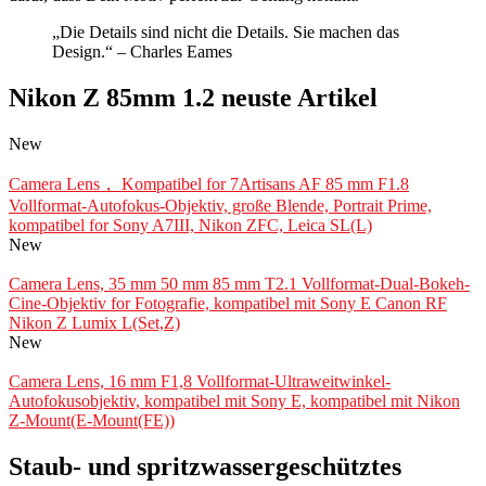
„Die Details sind nicht die Details. Sie machen das
Design.“ – Charles Eames
Nikon Z 85mm 1.2 neuste Artikel
New
Camera Lens， Kompatibel for 7Artisans AF 85 mm F1.8
Vollformat-Autofokus-Objektiv, große Blende, Portrait Prime,
kompatibel for Sony A7III, Nikon ZFC, Leica SL(L)
New
Camera Lens, 35 mm 50 mm 85 mm T2.1 Vollformat-Dual-Bokeh-
Cine-Objektiv for Fotografie, kompatibel mit Sony E Canon RF
Nikon Z Lumix L(Set,Z)
New
Camera Lens, 16 mm F1,8 Vollformat-Ultraweitwinkel-
Autofokusobjektiv, kompatibel mit Sony E, kompatibel mit Nikon
Z-Mount(E-Mount(FE))
Staub- und spritzwassergeschütztes