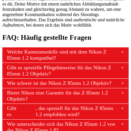
es dir, Deine Motive mit einem natürlichen Abbildungsmaßstab
festzuhalten und gleichzeitig genug Abstand zu wahren, um eine
angenehme Kommunikation während des Shootings
aufrechtzuerhalten. Das Ergebnis sind
authentische und natürliche
Aufnahmen
, bei denen sich das Motiv wohlfühlt.
FAQ: Häufig gestellte Fragen
Welche Kameramodelle sind mit dem Nikon Z
85mm 1.2 kompatibel?
Gibt es spezielle Pflegehinweise für das Nikon Z
85mm 1.2 Objektiv?
Wie schwer ist das Nikon Z 85mm 1.2 Objektiv?
Bietet Nikon eine Garantie für das Z 85mm 1.2
Objektiv?
Gibt
Zubehör
, das speziell für das Nikon Z 85mm
es
1.2 empfohlen wird?
Wie unterscheidet sich das Nikon Z 85mm 1.2 von
der Nikon Z 85mm 1.8?