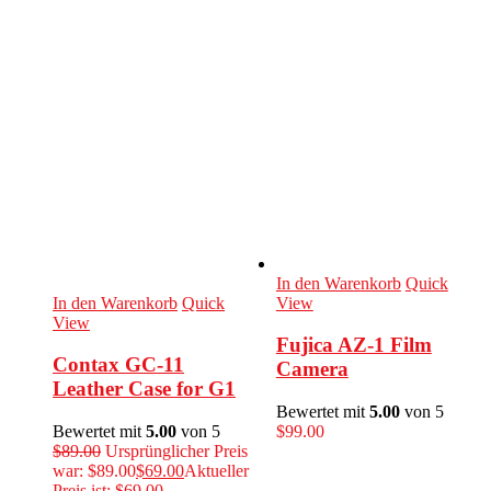
In den Warenkorb
Quick
In den Warenkorb
Quick
View
View
Fujica AZ-1 Film
Contax GC-11
Camera
Leather Case for G1
Bewertet mit
5.00
von 5
Bewertet mit
5.00
von 5
$
99.00
$
89.00
Ursprünglicher Preis
war: $89.00
$
69.00
Aktueller
Preis ist: $69.00.