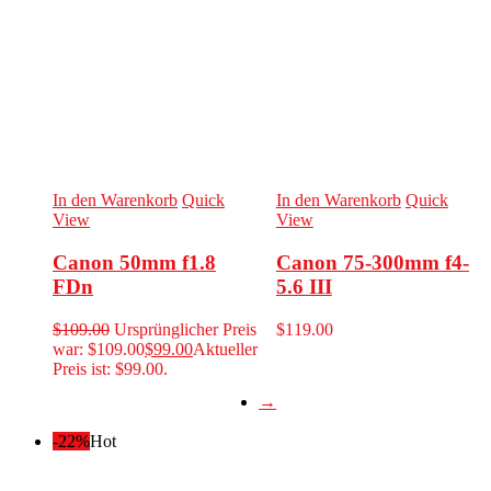
In den Warenkorb
Quick
In den Warenkorb
Quick
View
View
Canon 50mm f1.8
Canon 75-300mm f4-
FDn
5.6 III
$
109.00
Ursprünglicher Preis
$
119.00
war: $109.00
$
99.00
Aktueller
Preis ist: $99.00.
→
-22%
Hot