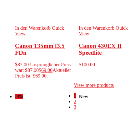
In den Warenkorb
Quick
In den Warenkorb
Quick
View
View
Canon 135mm f3.5
Canon 430EX II
FDn
Speedlite
$
87.00
Ursprünglicher Preis
$
100.00
war: $87.00
$
69.00
Aktueller
Preis ist: $69.00.
View more products
1
-9%
New
2
3