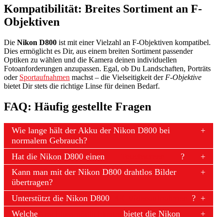
Kompatibilität: Breites Sortiment an F-
Objektiven
Die
Nikon D800
ist mit einer Vielzahl an F-Objektiven kompatibel.
Dies ermöglicht es Dir, aus einem breiten Sortiment passender
Optiken zu wählen und die Kamera deinen individuellen
Fotoanforderungen anzupassen. Egal, ob Du Landschaften, Porträts
oder
Sportaufnahmen
machst – die Vielseitigkeit der
F-Objektive
bietet Dir stets die richtige Linse für deinen Bedarf.
FAQ: Häufig gestellte Fragen
Wie lange hält der Akku der Nikon D800 bei
normalem Gebrauch?
Hat die Nikon D800 einen
Touchscreen
?
Kann man mit der Nikon D800 drahtlos Bilder
übertragen?
Unterstützt die Nikon D800
4K-Videoaufnahmen
?
Welche
Anschlussmöglichkeiten
bietet die Nikon