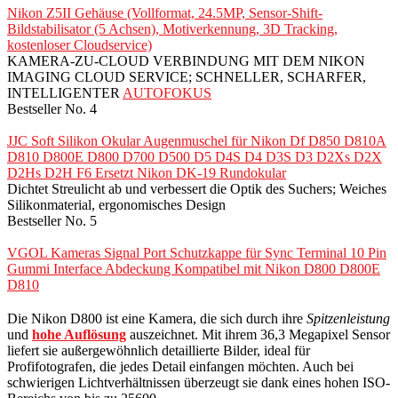
Nikon Z5II Gehäuse (Vollformat, 24.5MP, Sensor-Shift-
Bildstabilisator (5 Achsen), Motiverkennung, 3D Tracking,
kostenloser Cloudservice)
KAMERA-ZU-CLOUD VERBINDUNG MIT DEM NIKON
IMAGING CLOUD SERVICE; SCHNELLER, SCHARFER,
INTELLIGENTER
AUTOFOKUS
Bestseller No. 4
JJC Soft Silikon Okular Augenmuschel für Nikon Df D850 D810A
D810 D800E D800 D700 D500 D5 D4S D4 D3S D3 D2Xs D2X
D2Hs D2H F6 Ersetzt Nikon DK-19 Rundokular
Dichtet Streulicht ab und verbessert die Optik des Suchers; Weiches
Silikonmaterial, ergonomisches Design
Bestseller No. 5
VGOL Kameras Signal Port Schutzkappe für Sync Terminal 10 Pin
Gummi Interface Abdeckung Kompatibel mit Nikon D800 D800E
D810
Die Nikon D800 ist eine Kamera, die sich durch ihre
Spitzenleistung
und
hohe Auflösung
auszeichnet. Mit ihrem 36,3 Megapixel Sensor
liefert sie außergewöhnlich detaillierte Bilder, ideal für
Profifotografen, die jedes Detail einfangen möchten. Auch bei
schwierigen Lichtverhältnissen überzeugt sie dank eines hohen ISO-