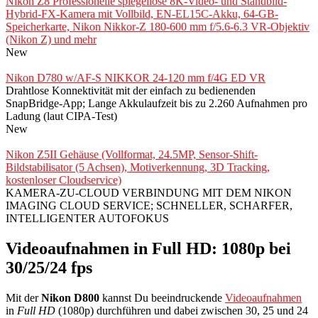
Nikon Z8 Professionelle spiegellose 8K-Video- und Standbild-
Hybrid-FX-Kamera mit Vollbild, EN-EL15C-Akku, 64-GB-
Speicherkarte, Nikon Nikkor-Z 180-600 mm f/5.6-6.3 VR-Objektiv
(Nikon Z) und mehr
New
Nikon D780 w/AF-S NIKKOR 24-120 mm f/4G ED VR
Drahtlose Konnektivität mit der einfach zu bedienenden
SnapBridge-App; Lange Akkulaufzeit bis zu 2.260 Aufnahmen pro
Ladung (laut CIPA-Test)
New
Nikon Z5II Gehäuse (Vollformat, 24.5MP, Sensor-Shift-
Bildstabilisator (5 Achsen), Motiverkennung, 3D Tracking,
kostenloser Cloudservice)
KAMERA-ZU-CLOUD VERBINDUNG MIT DEM NIKON
IMAGING CLOUD SERVICE; SCHNELLER, SCHARFER,
INTELLIGENTER AUTOFOKUS
Videoaufnahmen in Full HD: 1080p bei
30/25/24 fps
Mit der
Nikon D800
kannst Du beeindruckende
Videoaufnahmen
in
Full HD
(1080p) durchführen und dabei zwischen 30, 25 und 24