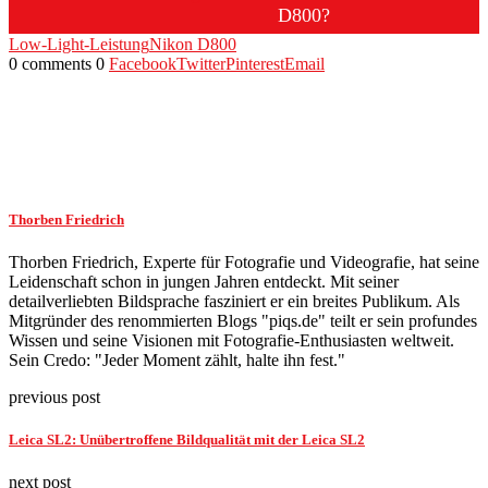
D800?
Low-Light-Leistung
Nikon D800
0 comments
0
Facebook
Twitter
Pinterest
Email
Thorben Friedrich
Thorben Friedrich, Experte für Fotografie und Videografie, hat seine
Leidenschaft schon in jungen Jahren entdeckt. Mit seiner
detailverliebten Bildsprache fasziniert er ein breites Publikum. Als
Mitgründer des renommierten Blogs "piqs.de" teilt er sein profundes
Wissen und seine Visionen mit Fotografie-Enthusiasten weltweit.
Sein Credo: "Jeder Moment zählt, halte ihn fest."
previous post
Leica SL2: Unübertroffene Bildqualität mit der Leica SL2
next post