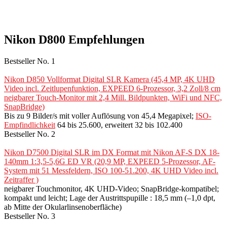
Nikon D800 Empfehlungen
Bestseller No. 1
Nikon D850 Vollformat Digital SLR Kamera (45,4 MP, 4K UHD
Video incl. Zeitlupenfunktion, EXPEED 6-Prozessor, 3,2 Zoll/8 cm
neigbarer Touch-Monitor mit 2,4 Mill. Bildpunkten, WiFi und NFC,
SnapBridge)
Bis zu 9 Bilder/s mit voller Auflösung von 45,4 Megapixel;
ISO-
Empfindlichkeit
64 bis 25.600, erweitert 32 bis 102.400
Bestseller No. 2
Nikon D7500 Digital SLR im DX Format mit Nikon AF-S DX 18-
140mm 1:3,5-5,6G ED VR (20,9 MP, EXPEED 5-Prozessor, AF-
System mit 51 Messfeldern, ISO 100-51.200, 4K UHD Video incl.
Zeitraffer )
neigbarer Touchmonitor, 4K UHD-Video; SnapBridge-kompatibel;
kompakt und leicht; Lage der Austrittspupille : 18,5 mm (–1,0 dpt,
ab Mitte der Okularlinsenoberfläche)
Bestseller No. 3