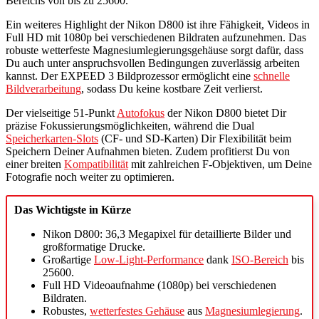
Bereichs von bis zu 25600.
Ein weiteres Highlight der Nikon D800 ist ihre Fähigkeit, Videos in
Full HD mit 1080p bei verschiedenen Bildraten aufzunehmen. Das
robuste wetterfeste Magnesiumlegierungsgehäuse sorgt dafür, dass
Du auch unter anspruchsvollen Bedingungen zuverlässig arbeiten
kannst. Der EXPEED 3 Bildprozessor ermöglicht eine
schnelle
Bildverarbeitung
, sodass Du keine kostbare Zeit verlierst.
Der vielseitige 51-Punkt
Autofokus
der Nikon D800 bietet Dir
präzise Fokussierungsmöglichkeiten, während die Dual
Speicherkarten-Slots
(CF- und SD-Karten) Dir Flexibilität beim
Speichern Deiner Aufnahmen bieten. Zudem profitierst Du von
einer breiten
Kompatibilität
mit zahlreichen F-Objektiven, um Deine
Fotografie noch weiter zu optimieren.
Das Wichtigste in Kürze
Nikon D800: 36,3 Megapixel für detaillierte Bilder und
großformatige Drucke.
Großartige
Low-Light-Performance
dank
ISO-Bereich
bis
25600.
Full HD Videoaufnahme (1080p) bei verschiedenen
Bildraten.
Robustes,
wetterfestes Gehäuse
aus
Magnesiumlegierung
.