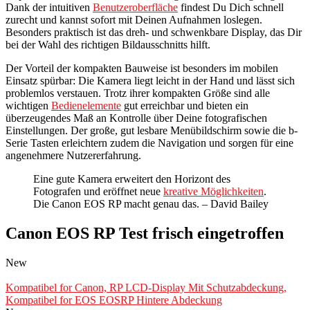
Dank der intuitiven
Benutzeroberfläche
findest Du Dich schnell
zurecht und kannst sofort mit Deinen Aufnahmen loslegen.
Besonders praktisch ist das dreh- und schwenkbare Display, das Dir
bei der Wahl des richtigen Bildausschnitts hilft.
Der Vorteil der kompakten Bauweise ist besonders im mobilen
Einsatz spürbar: Die Kamera liegt leicht in der Hand und lässt sich
problemlos verstauen. Trotz ihrer kompakten Größe sind alle
wichtigen
Bedienelemente
gut erreichbar und bieten ein
überzeugendes Maß an Kontrolle über Deine fotografischen
Einstellungen. Der große, gut lesbare Menübildschirm sowie die b-
Serie Tasten erleichtern zudem die Navigation und sorgen für eine
angenehmere Nutzererfahrung.
Eine gute Kamera erweitert den Horizont des
Fotografen und eröffnet neue
kreative Möglichkeiten
.
Die Canon EOS RP macht genau das. – David Bailey
Canon EOS RP Test frisch eingetroffen
New
Kompatibel for Canon, RP LCD-Display Mit Schutzabdeckung,
Kompatibel for EOS EOSRP Hintere Abdeckung