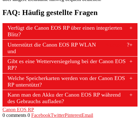
FAQ: Häufig gestellte Fragen
Verfügt die Canon EOS RP über einen integrierten
Blitz?
Unterstützt die Canon EOS RP WLAN
Bluetooth
?
und
Gibt es eine Wetterversiegelung bei der Canon EOS
RP?
Welche Speicherkarten werden von der Canon EOS
RP unterstützt?
Kann man den Akku der Canon EOS RP während
des Gebrauchs aufladen?
Canon EOS RP
0 comments
0
Facebook
Twitter
Pinterest
Email