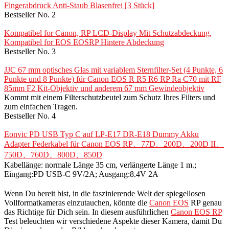
Fingerabdruck Anti-Staub Blasenfrei [3 Stück]
Bestseller No. 2
Kompatibel for Canon, RP LCD-Display Mit Schutzabdeckung,
Kompatibel for EOS EOSRP Hintere Abdeckung
Bestseller No. 3
JJC 67 mm optisches Glas mit variablem Sternfilter-Set (4 Punkte, 6
Punkte und 8 Punkte) für Canon EOS R R5 R6 RP Ra C70 mit RF
85mm F2 Kit-Objektiv und anderem 67 mm Gewindeobjektiv
Kommt mit einem Filterschutzbeutel zum Schutz Ihres Filters und
zum einfachen Tragen.
Bestseller No. 4
Eonvic PD USB Typ C auf LP-E17 DR-E18 Dummy Akku
Adapter Federkabel für Canon EOS RP、77D、200D、200D II、
750D、760D、800D、850D
Kabellänge: normale Länge 35 cm, verlängerte Länge 1 m.;
Eingang:PD USB-C 9V/2A; Ausgang:8.4V 2A
Wenn Du bereit bist, in die faszinierende Welt der spiegellosen
Vollformatkameras einzutauchen, könnte die
Canon EOS
RP genau
das Richtige für Dich sein. In diesem ausführlichen
Canon EOS RP
Test beleuchten wir verschiedene Aspekte dieser Kamera, damit Du