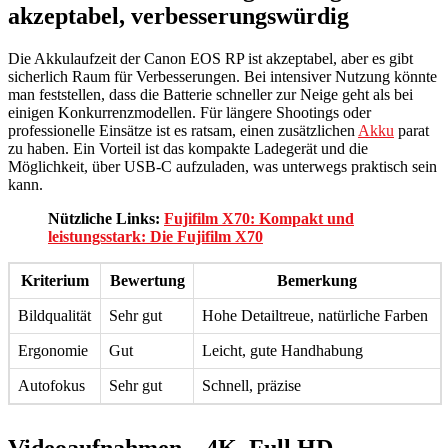
akzeptabel, verbesserungswürdig
Die Akkulaufzeit der Canon EOS RP ist akzeptabel, aber es gibt
sicherlich Raum für Verbesserungen. Bei intensiver Nutzung könnte
man feststellen, dass die Batterie schneller zur Neige geht als bei
einigen Konkurrenzmodellen. Für längere Shootings oder
professionelle Einsätze ist es ratsam, einen zusätzlichen
Akku
parat
zu haben. Ein Vorteil ist das kompakte Ladegerät und die
Möglichkeit, über USB-C aufzuladen, was unterwegs praktisch sein
kann.
Nützliche Links:
Fujifilm X70: Kompakt und
leistungsstark: Die Fujifilm X70
Kriterium
Bewertung
Bemerkung
Bildqualität
Sehr gut
Hohe Detailtreue, natürliche Farben
Ergonomie
Gut
Leicht, gute Handhabung
Autofokus
Sehr gut
Schnell, präzise
Videoaufnahmen – 4K, Full HD