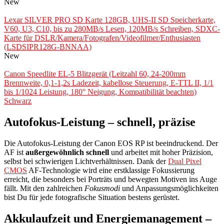
New
Lexar SILVER PRO SD Karte 128GB, UHS-II SD Speicherkarte,
V60, U3, C10, bis zu 280MB/s Lesen, 120MB/s Schreiben, SDXC-
Karte für DSLR/Kamera/Fotografen/Videofilmer/Enthusiasten
(LSDSIPR128G-BNNAA)
New
Canon Speedlite EL-5 Blitzgerät (Leitzahl 60, 24-200mm
Brennweite, 0,1-1,2s Ladezeit, kabellose Steuerung, E-TTL II, 1/1
bis 1/1024 Leistung, 180° Neigung, Kompatibilität beachten)
Schwarz
Autofokus-Leistung – schnell, präzise
Die Autofokus-Leistung der Canon EOS RP ist beeindruckend. Der
AF ist
außergewöhnlich schnell
und arbeitet mit hoher Präzision,
selbst bei schwierigen Lichtverhältnissen. Dank der
Dual Pixel
CMOS
AF-Technologie wird eine erstklassige Fokussierung
erreicht, die besonders bei Porträts und bewegten Motiven ins Auge
fällt. Mit den zahlreichen
Fokusmodi
und Anpassungsmöglichkeiten
bist Du für jede fotografische Situation bestens gerüstet.
Akkulaufzeit und Energiemanagement –