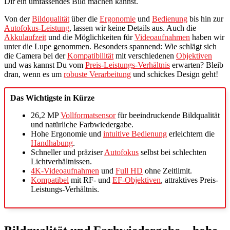
Dir ein umfassendes Bild machen kannst.
Von der
Bildqualität
über die
Ergonomie
und
Bedienung
bis hin zur
Autofokus-Leistung
, lassen wir keine Details aus. Auch die
Akkulaufzeit
und die Möglichkeiten für
Videoaufnahmen
haben wir
unter die Lupe genommen. Besonders spannend: Wie schlägt sich
die Camera bei der
Kompatibilität
mit verschiedenen
Objektiven
und was kannst Du vom
Preis-Leistungs-Verhältnis
erwarten? Bleib
dran, wenn es um
robuste Verarbeitung
und schickes Design geht!
Das Wichtigste in Kürze
26,2 MP
Vollformatsensor
für beeindruckende Bildqualität
und natürliche Farbwiedergabe.
Hohe Ergonomie und
intuitive Bedienung
erleichtern die
Handhabung
.
Schneller und präziser
Autofokus
selbst bei schlechten
Lichtverhältnissen.
4K-Videoaufnahmen
und
Full HD
ohne Zeitlimit.
Kompatibel
mit RF- und
EF-Objektiven
, attraktives Preis-
Leistungs-Verhältnis.