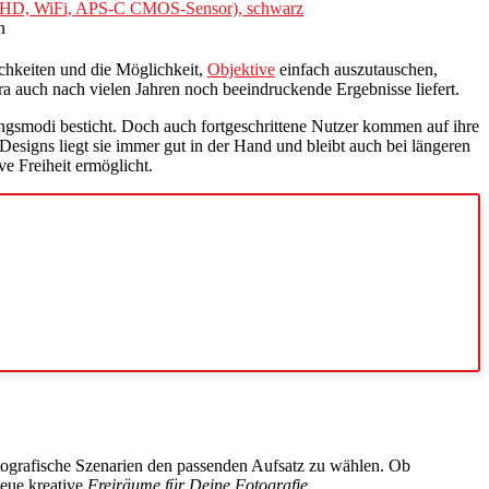
ull-HD, WiFi, APS-C CMOS-Sensor), schwarz
n
ichkeiten und die Möglichkeit,
Objektive
einfach auszutauschen,
era auch nach vielen Jahren noch beeindruckende Ergebnisse liefert.
ungsmodi besticht. Doch auch fortgeschrittene Nutzer kommen auf ihre
signs liegt sie immer gut in der Hand und bleibt auch bei längeren
ve Freiheit ermöglicht.
fotografische Szenarien den passenden Aufsatz zu wählen. Ob
eue kreative
Freiräume für Deine Fotografie.