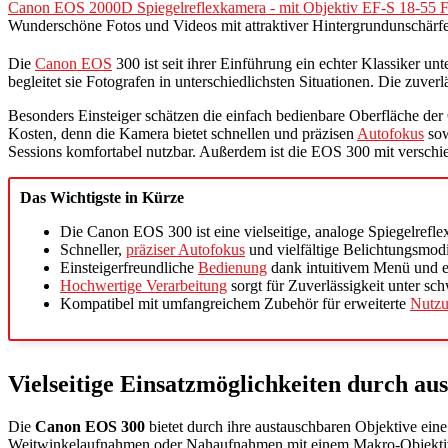
Canon EOS 2000D Spiegelreflexkamera - mit Objektiv EF-S 18-55 F
Wunderschöne Fotos und Videos mit attraktiver Hintergrundunschärf
Die
Canon EOS
300 ist seit ihrer Einführung ein echter Klassiker un
begleitet sie Fotografen in unterschiedlichsten Situationen. Die zuve
Besonders Einsteiger schätzen die einfach bedienbare Oberfläche de
Kosten, denn die Kamera bietet schnellen und präzisen
Autofokus
sow
Sessions komfortabel nutzbar. Außerdem ist die EOS 300 mit versc
Das Wichtigste in Kürze
Die Canon EOS 300 ist eine vielseitige, analoge Spiegelrefl
Schneller,
präziser Autofokus
und vielfältige Belichtungsmodi 
Einsteigerfreundliche
Bedienung
dank intuitivem Menü und 
Hochwertige Verarbeitung
sorgt für Zuverlässigkeit unter s
Kompatibel mit umfangreichem Zubehör für erweiterte
Nutzu
Vielseitige Einsatzmöglichkeiten durch au
Die
Canon EOS 300
bietet durch ihre austauschbaren Objektive eine
Weitwinkelaufnahmen oder Nahaufnahmen mit einem Makro-Objektiv –