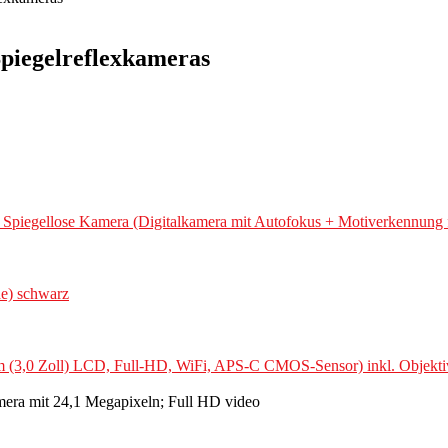
Spiegelreflexkameras
egellose Kamera (Digitalkamera mit Autofokus + Motiverkennung für
e) schwarz
(3,0 Zoll) LCD, Full-HD, WiFi, APS-C CMOS-Sensor) inkl. Objektive
a mit 24,1 Megapixeln; Full HD video