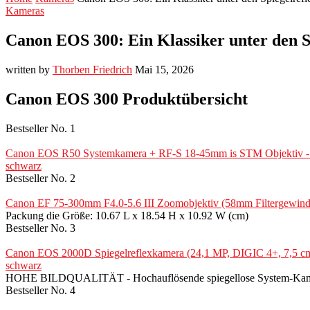
Kameras
Canon EOS 300: Ein Klassiker unter den 
written by
Thorben Friedrich
Mai 15, 2026
Canon EOS 300 Produktübersicht
Bestseller No. 1
Canon EOS R50 Systemkamera + RF-S 18-45mm is STM Objektiv - Spi
schwarz
Bestseller No. 2
Canon EF 75-300mm F4.0-5.6 III Zoomobjektiv (58mm Filtergewind
Packung die Größe: 10.67 L x 18.54 H x 10.92 W (cm)
Bestseller No. 3
Canon EOS 2000D Spiegelreflexkamera (24,1 MP, DIGIC 4+, 7,5 cm 
schwarz
HOHE BILDQUALITÄT - Hochauflösende spiegellose System-Kamer
Bestseller No. 4