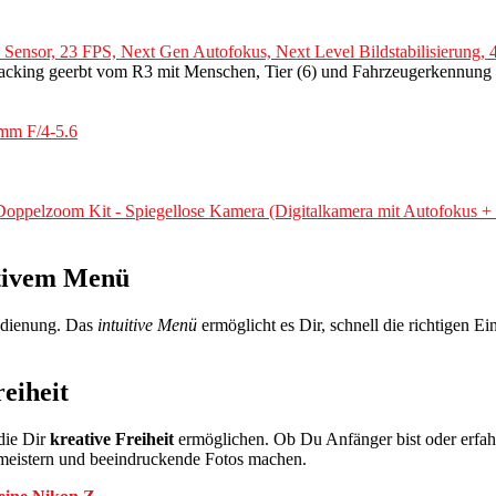
nsor, 23 FPS, Next Gen Autofokus, Next Level Bildstabilisierung, 
acking geerbt vom R3 mit Menschen, Tier (6) und Fahrzeugerkennung
mm F/4-5.6
zoom Kit - Spiegellose Kamera (Digitalkamera mit Autofokus + Mo
itivem Menü
Bedienung. Das
intuitive Menü
ermöglicht es Dir, schnell die richtigen 
reiheit
die Dir
kreative Freiheit
ermöglichen. Ob Du Anfänger bist oder erfahr
eistern und beeindruckende Fotos machen.