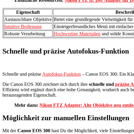
Zusätzliche Ressourcen:
Nikon FTZ II: Der Adapter für D
Eigenschaft
Beschrei
Austauschbare Objektive
Bietet eine grundlegende Vielseitigkeit fü
Intuitive Bedienung
Einsteigerfreundliches Menü mit einfacher
Robuste Verarbeitung
Hochwertige Materialien
und solide Konst
Schnelle und präzise Autofokus-Funktion
Schnelle und präzise
Autofokus-Funktion
– Canon EOS 300: Ein Klass
Die Canon EOS 300 zeichnet sich durch ihre
schnelle und
präzise 
Effizienz wird ergänzt durch eine hohe Genauigkeit, wodurch auch be
herausragenden Eigenschaft.
Mehr dazu:
Nikon FTZ Adapter: Alte Objektive neu entde
Möglichkeit zur manuellen Einstellungen
Mit der
Canon EOS 300
hast Du die Möglichkeit, viele Einstellung