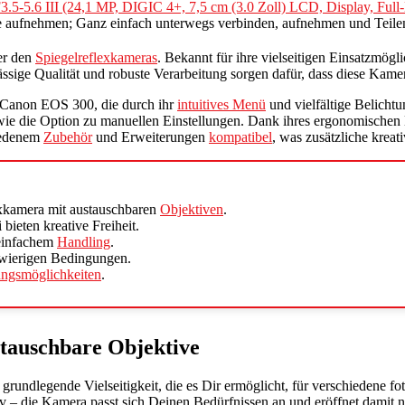
3.5-5.6 III (24,1 MP, DIGIC 4+, 7,5 cm (3.0 Zoll) LCD, Display, F
e aufnehmen; Ganz einfach unterwegs verbinden, aufnehmen und Teile
ter den
Spiegelreflexkameras
. Bekannt für ihre vielseitigen Einsatzmögl
rlässige Qualität und robuste Verarbeitung sorgen dafür, dass diese Kam
r Canon EOS 300, die durch ihr
intuitives Menü
und vielfältige Belicht
ie die Option zu manuellen Einstellungen. Dank ihres ergonomischen De
hiedenem
Zubehör
und Erweiterungen
kompatibel
, was zusätzliche kreati
exkamera mit austauschbaren
Objektiven
.
bieten kreative Freiheit.
einfachem
Handling
.
chwierigen Bedingungen.
ngsmöglichkeiten
.
stauschbare Objektive
 grundlegende Vielseitigkeit, die es Dir ermöglicht, für verschiedene 
 die Kamera passt sich Deinen Bedürfnissen an und eröffnet damit n