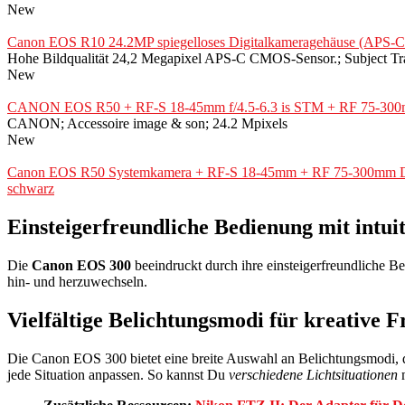
New
Canon EOS R10 24.2MP spiegelloses Digitalkameragehäuse (APS-C Se
Hohe Bildqualität 24,2 Megapixel APS-C CMOS-Sensor.; Subject Tr
New
CANON EOS R50 + RF-S 18-45mm f/4.5-6.3 is STM + RF 75-300
CANON; Accessoire image & son; 24.2 Mpixels
New
Canon EOS R50 Systemkamera + RF-S 18-45mm + RF 75-300mm Doppel
schwarz
Einsteigerfreundliche Bedienung mit intu
Die
Canon EOS 300
beeindruckt durch ihre einsteigerfreundliche 
hin- und herzuwechseln.
Vielfältige Belichtungsmodi für kreative F
Die Canon EOS 300 bietet eine breite Auswahl an Belichtungsmodi, 
jede Situation anpassen. So kannst Du
verschiedene Lichtsituationen
m