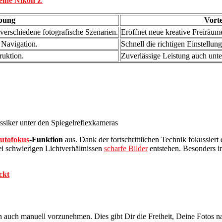
eine Nikon Z
bung
Vorte
r verschiedene fotografische Szenarien.
Eröffnet neue kreative Freiräum
 Navigation.
Schnell die richtigen Einstellun
ruktion.
Zuverlässige Leistung auch unt
iker unter den Spiegelreflexkameras
Autofokus
-Funktion
aus. Dank der fortschrittlichen Technik fokussier
i schwierigen Lichtverhältnissen
scharfe Bilder
entstehen. Besonders 
ckt
en auch manuell vorzunehmen. Dies gibt Dir die Freiheit, Deine Foto