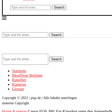
Search
Search
Search
Startseite
Blog
Neue Beiträge
Ratgeber
Kameras
Glossar
Copyright © 2022 | piqs.de | Alle Inhalte unterliegen
unserem Copyright.
Home
Kameras
Canon EOS 300: Ein Klassiker unter den Spiegelref