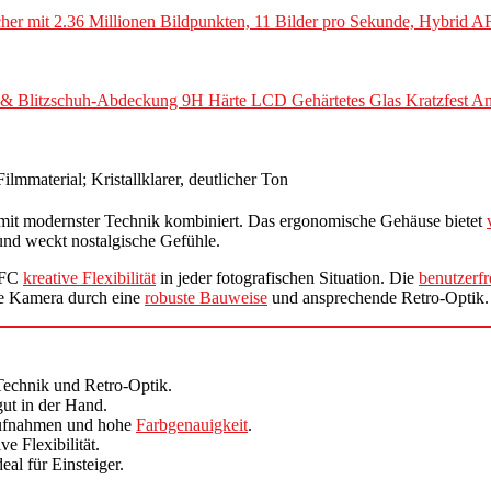
r mit 2.36 Millionen Bildpunkten, 11 Bilder pro Sekunde, Hybrid A
& Blitzschuh-Abdeckung 9H Härte LCD Gehärtetes Glas Kratzfest Anti
lmmaterial; Kristallklarer, deutlicher Ton
it modernster Technik kombiniert. Das ergonomische Gehäuse bietet
nd weckt nostalgische Gefühle.
Z FC
kreative Flexibilität
in jeder fotografischen Situation. Die
benutzerf
ie Kamera durch eine
robuste Bauweise
und ansprechende Retro-Optik.
Technik und Retro-Optik.
gut in der Hand.
Aufnahmen und hohe
Farbgenauigkeit
.
e Flexibilität.
al für Einsteiger.