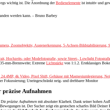
egs wichtig ist. Die Anordnung der
Bedienelemente
ist intuitiv und g
erstanden werden kann. – Bruno Barbey
mera, Zoomobjektiv, Augenerkennung, 5-Achsen-Bildstabilisierung, 
t, Hochzeits- oder Modefotografie, sowie Street-, Lowlight Fotografi
her 35-mm-Brennweite; Extreme
Lichtstärke
von 1:1.2. Erstklassiges Boke
 24.4MP, 4k Video, Pixel Shift, Gehäuse mit Magnesiumlegierung, Ne
r Fokussierung; Uneingeschränkt neig- und drehbarer Monitor
ür präzise Aufnahmen
t Dir
präzise Aufnahmen
mit absoluter Klarheit. Dank seiner hohen Auf
n Bewegungen ist. Der Sucher zeigt ein gestochen scharfes Bild Deiner 