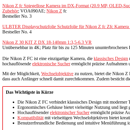
Nikon Z fc Spiegellose Kamera im DX-Format (20.9 MP, OLED-Suche
Zubehör
; VOA090AE;
Nikon Z
fc
Bestseller No. 3
ULBTER Displayschutzfolie Schutzfolie für Nikon Z fc Zfc Kamera 
Bestseller No. 4
Nikon Z 30 KIT Z DX 18-140mm 1:3,5-6.3 VR
Unübersehbar in 4K; Platz für bis zu 125 Minuten ununterbrochenes Fi
Die Nikon Z FC ist eine einzigartige Kamera, die
klassisches Design
m
hochauflösende
elektronische Sucher
ermöglicht präzise Aufnahmen u
Mit der Möglichkeit,
Wechselobjektive
zu nutzen, bietet die Nikon 
dass auch Anfänger schnell damit zurechtkommen. Zudem besticht d
Das Wichtigste in Kürze
Die Nikon Z FC verbindet klassisches Design mit moderner 
Ergonomisches Gehäuse bietet vielseitige Nutzung und liegt 
Hochauflösender
elektronischer Sucher
ermöglicht präzise 
Kompatibilität
mit vielseitigen Wechselobjektiven bietet kreativ
Benutzerfreundliche Bedienung und intuitive Menüführung ide