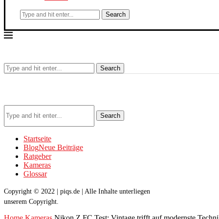
Search
Search
Search
Startseite
Blog
Neue Beiträge
Ratgeber
Kameras
Glossar
Copyright © 2022 | piqs.de | Alle Inhalte unterliegen
unserem Copyright.
Home
Kameras
Nikon Z FC Test: Vintage trifft auf modernste Techn