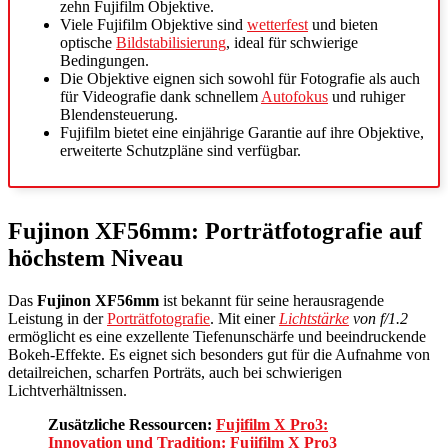
zehn Fujifilm Objektive.
Viele Fujifilm Objektive sind
wetterfest
und bieten
optische
Bildstabilisierung
, ideal für schwierige
Bedingungen.
Die Objektive eignen sich sowohl für Fotografie als auch
für Videografie dank schnellem
Autofokus
und ruhiger
Blendensteuerung.
Fujifilm bietet eine einjährige Garantie auf ihre Objektive,
erweiterte Schutzpläne sind verfügbar.
Fujinon XF56mm: Porträtfotografie auf
höchstem Niveau
Das
Fujinon XF56mm
ist bekannt für seine herausragende
Leistung in der
Porträtfotografie
. Mit einer
Lichtstärke
von f/1.2
ermöglicht es eine exzellente Tiefenunschärfe und beeindruckende
Bokeh-Effekte. Es eignet sich besonders gut für die Aufnahme von
detailreichen, scharfen Porträts, auch bei schwierigen
Lichtverhältnissen.
Zusätzliche Ressourcen:
Fujifilm X Pro3:
Innovation und Tradition: Fujifilm X Pro3