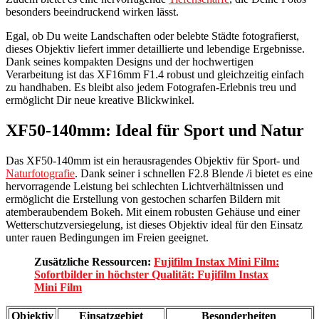
besonders beeindruckend wirken lässt.
Egal, ob Du weite Landschaften oder belebte Städte fotografierst,
dieses Objektiv liefert immer detaillierte und lebendige Ergebnisse.
Dank seines kompakten Designs und der hochwertigen
Verarbeitung ist das XF16mm F1.4 robust und gleichzeitig einfach
zu handhaben. Es bleibt also jedem Fotografen-Erlebnis treu und
ermöglicht Dir neue kreative Blickwinkel.
XF50-140mm: Ideal für Sport und Natur
Das XF50-140mm ist ein herausragendes Objektiv für Sport- und
Naturfotografie
. Dank seiner i schnellen F2.8 Blende /i bietet es eine
hervorragende Leistung bei schlechten Lichtverhältnissen und
ermöglicht die Erstellung von gestochen scharfen Bildern mit
atemberaubendem Bokeh. Mit einem robusten Gehäuse und einer
Wetterschutzversiegelung, ist dieses Objektiv ideal für den Einsatz
unter rauen Bedingungen im Freien geeignet.
Zusätzliche Ressourcen:
Fujifilm Instax Mini Film:
Sofortbilder in höchster Qualität: Fujifilm Instax
Mini Film
Objektiv
Einsatzgebiet
Besonderheiten