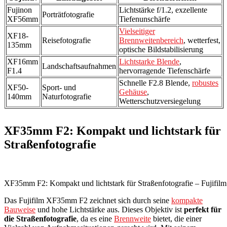
Fujinon
Lichtstärke f/1.2, exzellente
Porträtfotografie
XF56mm
Tiefenunschärfe
Vielseitiger
XF18-
Reisefotografie
Brennweitenbereich
, wetterfest,
135mm
optische Bildstabilisierung
XF16mm
Lichtstarke Blende
,
Landschaftsaufnahmen
F1.4
hervorragende Tiefenschärfe
Schnelle F2.8 Blende,
robustes
XF50-
Sport- und
Gehäuse
,
140mm
Naturfotografie
Wetterschutzversiegelung
XF35mm F2: Kompakt und lichtstark für
Straßenfotografie
XF35mm F2: Kompakt und lichtstark für Straßenfotografie – Fujifilm 
Das Fujifilm XF35mm F2 zeichnet sich durch seine
kompakte
Bauweise
und hohe Lichtstärke aus. Dieses Objektiv ist
perfekt für
die Straßenfotografie
, da es eine
Brennweite
bietet, die einer