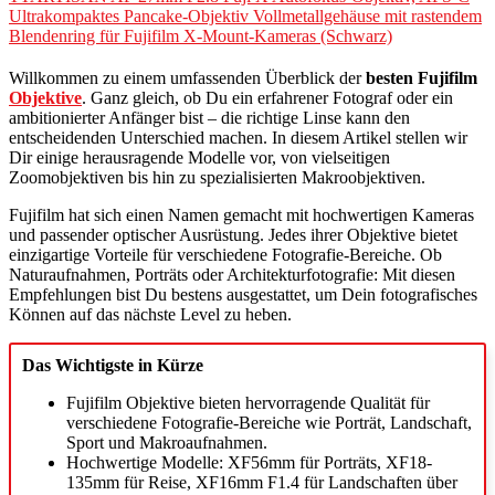
Ultrakompaktes Pancake-Objektiv Vollmetallgehäuse mit rastendem
Blendenring für Fujifilm X-Mount-Kameras (Schwarz)
Willkommen zu einem umfassenden Überblick der
besten Fujifilm
Objektive
. Ganz gleich, ob Du ein erfahrener Fotograf oder ein
ambitionierter Anfänger bist – die richtige Linse kann den
entscheidenden Unterschied machen. In diesem Artikel stellen wir
Dir einige herausragende Modelle vor, von vielseitigen
Zoomobjektiven bis hin zu spezialisierten Makroobjektiven.
Fujifilm hat sich einen Namen gemacht mit hochwertigen Kameras
und passender optischer Ausrüstung. Jedes ihrer Objektive bietet
einzigartige Vorteile für verschiedene Fotografie-Bereiche. Ob
Naturaufnahmen, Porträts oder Architekturfotografie: Mit diesen
Empfehlungen bist Du bestens ausgestattet, um Dein fotografisches
Können auf das nächste Level zu heben.
Das Wichtigste in Kürze
Fujifilm Objektive bieten hervorragende Qualität für
verschiedene Fotografie-Bereiche wie Porträt, Landschaft,
Sport und Makroaufnahmen.
Hochwertige Modelle: XF56mm für Porträts, XF18-
135mm für Reise, XF16mm F1.4 für Landschaften über