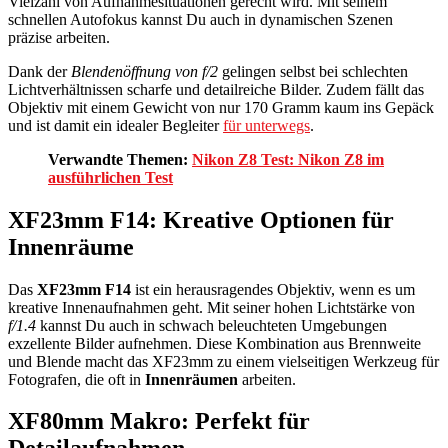
Vielzahl von Aufnahmesituationen gerecht wird. Mit seinem
schnellen Autofokus kannst Du auch in dynamischen Szenen
präzise arbeiten.
Dank der
Blendenöffnung von f/2
gelingen selbst bei schlechten
Lichtverhältnissen scharfe und detailreiche Bilder. Zudem fällt das
Objektiv mit einem Gewicht von nur 170 Gramm kaum ins Gepäck
und ist damit ein idealer Begleiter
für unterwegs
.
Verwandte Themen:
Nikon Z8 Test: Nikon Z8 im
ausführlichen Test
XF23mm F14: Kreative Optionen für
Innenräume
Das
XF23mm F14
ist ein herausragendes Objektiv, wenn es um
kreative Innenaufnahmen geht. Mit seiner hohen Lichtstärke von
f/1.4
kannst Du auch in schwach beleuchteten Umgebungen
exzellente Bilder aufnehmen. Diese Kombination aus Brennweite
und Blende macht das XF23mm zu einem vielseitigen Werkzeug für
Fotografen, die oft in
Innenräumen
arbeiten.
XF80mm Makro: Perfekt für