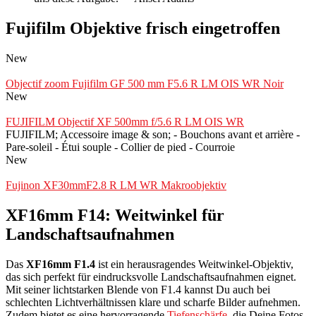
Fujifilm Objektive frisch eingetroffen
New
Objectif zoom Fujifilm GF 500 mm F5.6 R LM OIS WR Noir
New
FUJIFILM Objectif XF 500mm f/5.6 R LM OIS WR
FUJIFILM; Accessoire image & son; - Bouchons avant et arrière -
Pare-soleil - Étui souple - Collier de pied - Courroie
New
Fujinon XF30mmF2.8 R LM WR Makroobjektiv
XF16mm F14: Weitwinkel für
Landschaftsaufnahmen
Das
XF16mm F1.4
ist ein herausragendes Weitwinkel-Objektiv,
das sich perfekt für eindrucksvolle Landschaftsaufnahmen eignet.
Mit seiner lichtstarken Blende von F1.4 kannst Du auch bei
schlechten Lichtverhältnissen klare und scharfe Bilder aufnehmen.
Zudem bietet es eine hervorragende
Tiefenschärfe
, die Deine Fotos