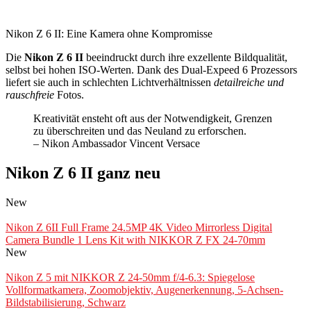
Nikon Z 6 II: Eine Kamera ohne Kompromisse
Die
Nikon Z 6 II
beeindruckt durch ihre exzellente Bildqualität,
selbst bei hohen ISO-Werten. Dank des Dual-Expeed 6 Prozessors
liefert sie auch in schlechten Lichtverhältnissen
detailreiche und
rauschfreie
Fotos.
Kreativität ensteht oft aus der Notwendigkeit, Grenzen
zu überschreiten und das Neuland zu erforschen.
– Nikon Ambassador Vincent Versace
Nikon Z 6 II ganz neu
New
Nikon Z 6II Full Frame 24.5MP 4K Video Mirrorless Digital
Camera Bundle 1 Lens Kit with NIKKOR Z FX 24-70mm
New
Nikon Z 5 mit NIKKOR Z 24-50mm f/4-6.3: Spiegelose
Vollformatkamera, Zoomobjektiv, Augenerkennung, 5-Achsen-
Bildstabilisierung, Schwarz