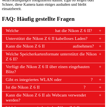
Wetterbedingungen
fotografieren kannst. Egal ob Regen oder
Schnee, diese Kamera kann einiges aushalten und bleibt
einsatzbereit.
FAQ: Häufig gestellte Fragen
Welche
Akkulaufzeit
hat die Nikon Z 6 II?
Unterstützt die Nikon Z 6 II kabelloses Laden?
Kann die Nikon Z 6 II
4K Videos
aufnehmen?
Welche Speicherkartenformate unterstützt die Nikon
Z 6 II?
Verfügt die Nikon Z 6 II über einen eingebauten
Blitz?
Gibt es integriertes WLAN oder
Bluetooth
?
Ist die Nikon Z 6 II
wetterfest
?
Kann die Nikon Z 6 II als Webcam verwendet
werden?