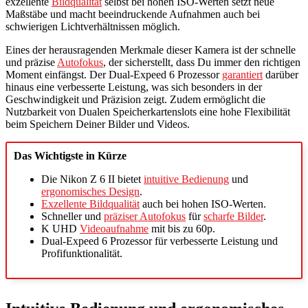
exzellente
Bildqualität
selbst bei hohen ISO-Werten setzt neue
Maßstäbe und macht beeindruckende Aufnahmen auch bei
schwierigen Lichtverhältnissen möglich.
Eines der herausragenden Merkmale dieser Kamera ist der schnelle
und präzise
Autofokus
, der sicherstellt, dass Du immer den richtigen
Moment einfängst. Der Dual-Expeed 6 Prozessor
garantiert
darüber
hinaus eine verbesserte Leistung, was sich besonders in der
Geschwindigkeit und Präzision zeigt. Zudem ermöglicht die
Nutzbarkeit von Dualen Speicherkartenslots eine hohe Flexibilität
beim Speichern Deiner Bilder und Videos.
Das Wichtigste in Kürze
Die Nikon Z 6 II bietet
intuitive Bedienung
und
ergonomisches Design
.
Exzellente Bildqualität
auch bei hohen ISO-Werten.
Schneller und
präziser Autofokus
für
scharfe Bilder
.
K UHD
Videoaufnahme
mit bis zu 60p.
Dual-Expeed 6 Prozessor für verbesserte Leistung und
Profifunktionalität.