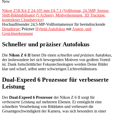
New
Nikon Z5II Kit Z 24-105 mm f/4-7.1 (Vollformat, 24.5MP, Sensor-
Shift-Bildstabilisator (5 Achsen), Motiverkennung, 3D Tracking,
kostenloser Cloudservice)
Hochauflösender 24,5-MP-Vollformatsensor für beeindruckende
Detailtreue
; Präziser
Hybrid-Autofokus
mit
Augen- und
Gesichtserkennung
Schneller und präziser Autofokus
Die
Nikon Z 6 II
bietet Dir einen
schnellen und präzisen Autofokus
,
der insbesondere bei sich bewegenden Motiven von großem Vorteil
ist. Dank fortschrittlicher Fokustechnologien werden Deine Bilder
klar und scharf, selbst unter schwierigen Lichtverhältnissen.
Dual-Expeed 6 Prozessor für verbesserte
Leistung
Der
Dual-Expeed 6 Prozessor
der Nikon Z 6 II sorgt für
verbesserte Leistung
auf mehreren Ebenen. Er ermöglicht eine
schnellere Verarbeitung von Bilddaten und verbessert die
Gesamtgeschwindigkeit der Kamera, was sich besonders in einer