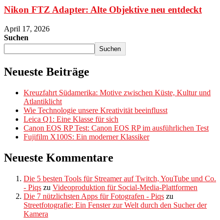
Nikon FTZ Adapter: Alte Objektive neu entdeckt
April 17, 2026
Suchen
Suchen
Neueste Beiträge
Kreuzfahrt Südamerika: Motive zwischen Küste, Kultur und
Atlantiklicht
Wie Technologie unsere Kreativität beeinflusst
Leica Q1: Eine Klasse für sich
Canon EOS RP Test: Canon EOS RP im ausführlichen Test
Fujifilm X100S: Ein moderner Klassiker
Neueste Kommentare
Die 5 besten Tools für Streamer auf Twitch, YouTube und Co.
- Piqs
zu
Videoproduktion für Social-Media-Plattformen
Die 7 nützlichsten Apps für Fotografen - Piqs
zu
Streetfotografie: Ein Fenster zur Welt durch den Sucher der
Kamera