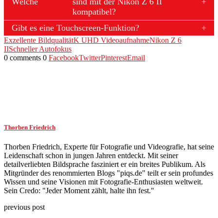
Welche
Objektive
sind mit der Nikon Z 6 II
kompatibel?
Gibt es eine Touchscreen-Funktion?
Exzellente Bildqualität
K UHD Videoaufnahme
Nikon Z 6
II
Schneller Autofokus
0 comments
0
Facebook
Twitter
Pinterest
Email
Thorben Friedrich
Thorben Friedrich, Experte für Fotografie und Videografie, hat seine
Leidenschaft schon in jungen Jahren entdeckt. Mit seiner
detailverliebten Bildsprache fasziniert er ein breites Publikum. Als
Mitgründer des renommierten Blogs "piqs.de" teilt er sein profundes
Wissen und seine Visionen mit Fotografie-Enthusiasten weltweit.
Sein Credo: "Jeder Moment zählt, halte ihn fest."
previous post