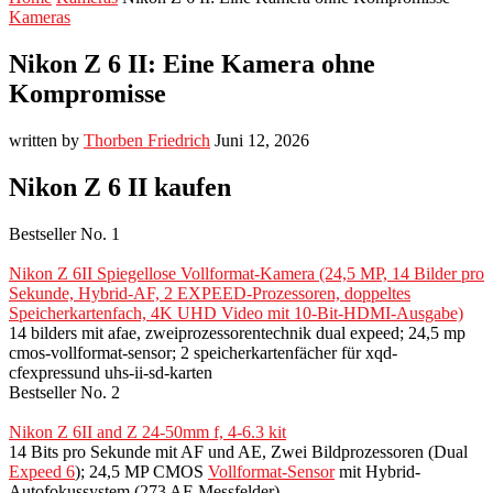
Kameras
Nikon Z 6 II: Eine Kamera ohne
Kompromisse
written by
Thorben Friedrich
Juni 12, 2026
Nikon Z 6 II kaufen
Bestseller No. 1
Nikon Z 6II Spiegellose Vollformat-Kamera (24,5 MP, 14 Bilder pro
Sekunde, Hybrid-AF, 2 EXPEED-Prozessoren, doppeltes
Speicherkartenfach, 4K UHD Video mit 10-Bit-HDMI-Ausgabe)
14 bilders mit afae, zweiprozessorentechnik dual expeed; 24,5 mp
cmos-vollformat-sensor; 2 speicherkartenfächer für xqd-
cfexpressund uhs-ii-sd-karten
Bestseller No. 2
Nikon Z 6II and Z 24-50mm f, 4-6.3 kit
14 Bits pro Sekunde mit AF und AE, Zwei Bildprozessoren (Dual
Expeed 6
); 24,5 MP CMOS
Vollformat-Sensor
mit Hybrid-
Autofokussystem (273 AF-Messfelder)