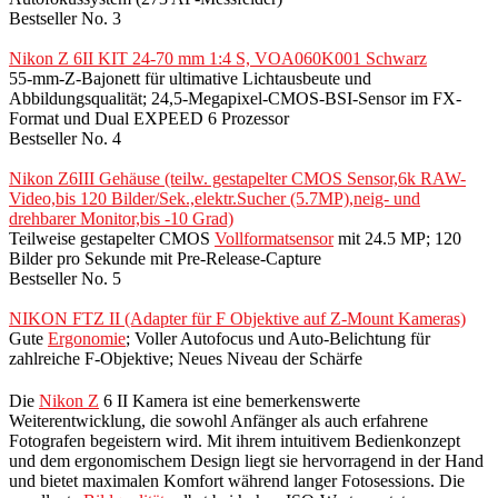
Bestseller No. 3
Nikon Z 6II KIT 24-70 mm 1:4 S, VOA060K001 Schwarz
55-mm-Z-Bajonett für ultimative Lichtausbeute und
Abbildungsqualität; 24,5-Megapixel-CMOS-BSI-Sensor im FX-
Format und Dual EXPEED 6 Prozessor
Bestseller No. 4
Nikon Z6III Gehäuse (teilw. gestapelter CMOS Sensor,6k RAW-
Video,bis 120 Bilder/Sek.,elektr.Sucher (5.7MP),neig- und
drehbarer Monitor,bis -10 Grad)
Teilweise gestapelter CMOS
Vollformatsensor
mit 24.5 MP; 120
Bilder pro Sekunde mit Pre-Release-Capture
Bestseller No. 5
NIKON FTZ II (Adapter für F Objektive auf Z-Mount Kameras)
Gute
Ergonomie
; Voller Autofocus und Auto-Belichtung für
zahlreiche F-Objektive; Neues Niveau der Schärfe
Die
Nikon Z
6 II Kamera ist eine bemerkenswerte
Weiterentwicklung, die sowohl Anfänger als auch erfahrene
Fotografen begeistern wird. Mit ihrem intuitivem Bedienkonzept
und dem ergonomischem Design liegt sie hervorragend in der Hand
und bietet maximalen Komfort während langer Fotosessions. Die