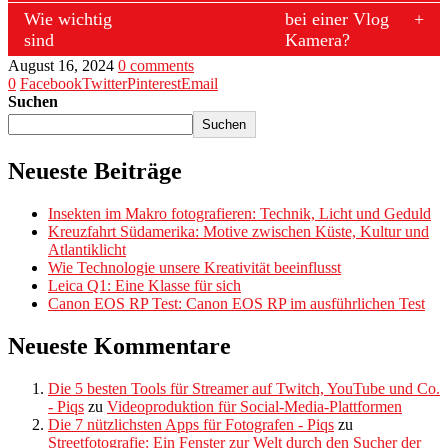
Wie wichtig
manuelle
bei einer Vlog
sind
Einstellmöglichkeiten
Kamera?
August 16, 2024
0 comments
0
Facebook
Twitter
Pinterest
Email
Suchen
Suchen
Neueste Beiträge
Insekten im Makro fotografieren: Technik, Licht und Geduld
Kreuzfahrt Südamerika: Motive zwischen Küste, Kultur und
Atlantiklicht
Wie Technologie unsere Kreativität beeinflusst
Leica Q1: Eine Klasse für sich
Canon EOS RP Test: Canon EOS RP im ausführlichen Test
Neueste Kommentare
Die 5 besten Tools für Streamer auf Twitch, YouTube und Co.
- Piqs
zu
Videoproduktion für Social-Media-Plattformen
Die 7 nützlichsten Apps für Fotografen - Piqs
zu
Streetfotografie: Ein Fenster zur Welt durch den Sucher der