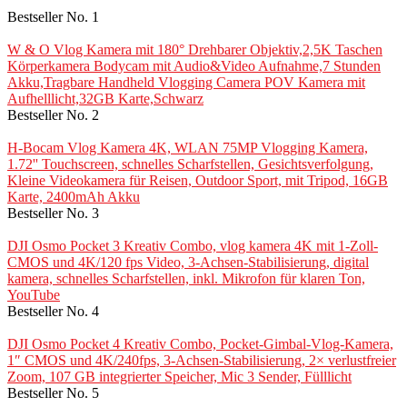
Bestseller No. 1
W & O Vlog Kamera mit 180° Drehbarer Objektiv,2,5K Taschen
Körperkamera Bodycam mit Audio&Video Aufnahme,7 Stunden
Akku,Tragbare Handheld Vlogging Camera POV Kamera mit
Aufhelllicht,32GB Karte,Schwarz
Bestseller No. 2
H-Bocam Vlog Kamera 4K, WLAN 75MP Vlogging Kamera,
1.72'' Touchscreen, schnelles Scharfstellen, Gesichtsverfolgung,
Kleine Videokamera für Reisen, Outdoor Sport, mit Tripod, 16GB
Karte, 2400mAh Akku
Bestseller No. 3
DJI Osmo Pocket 3 Kreativ Combo, vlog kamera 4K mit 1-Zoll-
CMOS und 4K/120 fps Video, 3-Achsen-Stabilisierung, digital
kamera, schnelles Scharfstellen, inkl. Mikrofon für klaren Ton,
YouTube
Bestseller No. 4
DJI Osmo Pocket 4 Kreativ Combo, Pocket-Gimbal-Vlog-Kamera,
1″ CMOS und 4K/240fps, 3-Achsen-Stabilisierung, 2× verlustfreier
Zoom, 107 GB integrierter Speicher, Mic 3 Sender, Fülllicht
Bestseller No. 5