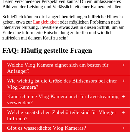
Lesen verschiedener Perspektiven kannst Du ein umfassenderes
Bild von der Leistung und Verlässlichkeit einer Kamera erhalten.
Schließlich können dir Langzeitbeurteilungen hilfreiche Hinweise
geben, etwa zur
Langlebigkeit
oder möglichen Problemen nach
intensiver Nutzung. Investiere etwas Zeit in diesen Schritt, um am
Ende eine informierte Entscheidung zu treffen und wirklich
zufrieden mit deinem Kauf zu sein!
FAQ: Häufig gestellte Fragen
Welche Vlog Kamera eignet sich am besten für
Anfänger?
Wie wichtig ist die Größe des Bildsensors bei einer
Vlog Kamera?
Kann ich eine Vlog Kamera auch für Livestreaming
verwenden?
Welche zusätzlichen Zubehörteile sind für Vlogger
hilfreich?
Gibt es wasserdichte Vlog Kameras?