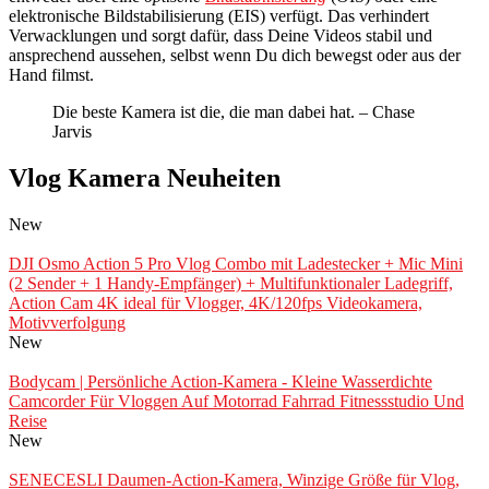
elektronische Bildstabilisierung (EIS) verfügt. Das verhindert
Verwacklungen und sorgt dafür, dass Deine Videos stabil und
ansprechend aussehen, selbst wenn Du dich bewegst oder aus der
Hand filmst.
Die beste Kamera ist die, die man dabei hat. – Chase
Jarvis
Vlog Kamera Neuheiten
New
DJI Osmo Action 5 Pro Vlog Combo mit Ladestecker + Mic Mini
(2 Sender + 1 Handy-Empfänger) + Multifunktionaler Ladegriff,
Action Cam 4K ideal für Vlogger, 4K/120fps Videokamera,
Motivverfolgung
New
Bodycam | Persönliche Action-Kamera - Kleine Wasserdichte
Camcorder Für Vloggen Auf Motorrad Fahrrad Fitnessstudio Und
Reise
New
SENECESLI Daumen-Action-Kamera, Winzige Größe für Vlog,