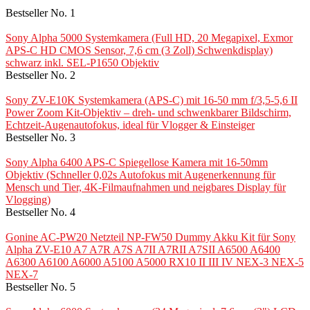
Bestseller No. 1
Sony Alpha 5000 Systemkamera (Full HD, 20 Megapixel, Exmor
APS-C HD CMOS Sensor, 7,6 cm (3 Zoll) Schwenkdisplay)
schwarz inkl. SEL-P1650 Objektiv
Bestseller No. 2
Sony ZV-E10K Systemkamera (APS-C) mit 16-50 mm f/3,5-5,6 II
Power Zoom Kit-Objektiv – dreh- und schwenkbarer Bildschirm,
Echtzeit-Augenautofokus, ideal für Vlogger & Einsteiger
Bestseller No. 3
Sony Alpha 6400 APS-C Spiegellose Kamera mit 16-50mm
Objektiv (Schneller 0,02s Autofokus mit Augenerkennung für
Mensch und Tier, 4K-Filmaufnahmen und neigbares Display für
Vlogging)
Bestseller No. 4
Gonine AC-PW20 Netzteil NP-FW50 Dummy Akku Kit für Sony
Alpha ZV-E10 A7 A7R A7S A7II A7RII A7SII A6500 A6400
A6300 A6100 A6000 A5100 A5000 RX10 II III IV NEX-3 NEX-5
NEX-7
Bestseller No. 5