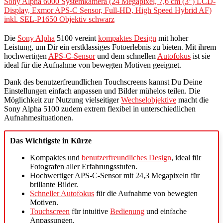
Sony Alpha 6000 Systemkamera (24 Megapixel, 7,6 cm (3") LCD-
Display, Exmor APS-C Sensor, Full-HD, High Speed Hybrid AF)
inkl. SEL-P1650 Objektiv schwarz
Die
Sony Alpha
5100 vereint
kompaktes Design
mit hoher
Leistung, um Dir ein erstklassiges Fotoerlebnis zu bieten. Mit ihrem
hochwertigen
APS-C-Sensor
und dem schnellen
Autofokus
ist sie
ideal für die Aufnahme von bewegten Motiven geeignet.
Dank des benutzerfreundlichen Touchscreens kannst Du Deine
Einstellungen einfach anpassen und Bilder mühelos teilen. Die
Möglichkeit zur Nutzung vielseitiger
Wechselobjektive
macht die
Sony Alpha 5100 zudem extrem flexibel in unterschiedlichen
Aufnahmesituationen.
Das Wichtigste in Kürze
Kompaktes und
benutzerfreundliches Design
, ideal für
Fotografen aller Erfahrungsstufen.
Hochwertiger APS-C-Sensor mit 24,3 Megapixeln für
brillante Bilder.
Schneller Autofokus
für die Aufnahme von bewegten
Motiven.
Touchscreen
für intuitive
Bedienung
und einfache
Anpassungen.