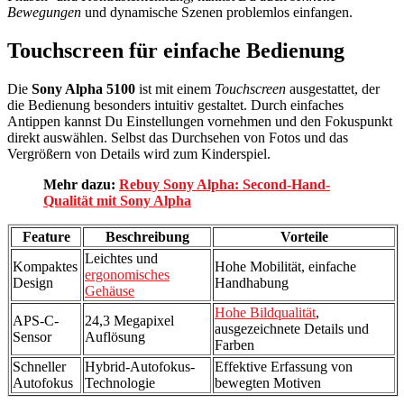
Bewegungen
und dynamische Szenen problemlos einfangen.
Touchscreen für einfache Bedienung
Die
Sony Alpha 5100
ist mit einem
Touchscreen
ausgestattet, der
die Bedienung besonders intuitiv gestaltet. Durch einfaches
Antippen kannst Du Einstellungen vornehmen und den Fokuspunkt
direkt auswählen. Selbst das Durchsehen von Fotos und das
Vergrößern von Details wird zum Kinderspiel.
Mehr dazu:
Rebuy Sony Alpha: Second-Hand-
Qualität mit Sony Alpha
Feature
Beschreibung
Vorteile
Leichtes und
Kompaktes
Hohe Mobilität, einfache
ergonomisches
Design
Handhabung
Gehäuse
Hohe Bildqualität
,
APS-C-
24,3 Megapixel
ausgezeichnete Details und
Sensor
Auflösung
Farben
Schneller
Hybrid-Autofokus-
Effektive Erfassung von
Autofokus
Technologie
bewegten Motiven