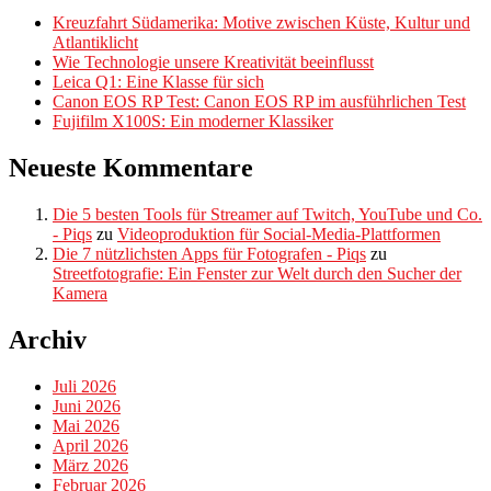
Kreuzfahrt Südamerika: Motive zwischen Küste, Kultur und
Atlantiklicht
Wie Technologie unsere Kreativität beeinflusst
Leica Q1: Eine Klasse für sich
Canon EOS RP Test: Canon EOS RP im ausführlichen Test
Fujifilm X100S: Ein moderner Klassiker
Neueste Kommentare
Die 5 besten Tools für Streamer auf Twitch, YouTube und Co.
- Piqs
zu
Videoproduktion für Social-Media-Plattformen
Die 7 nützlichsten Apps für Fotografen - Piqs
zu
Streetfotografie: Ein Fenster zur Welt durch den Sucher der
Kamera
Archiv
Juli 2026
Juni 2026
Mai 2026
April 2026
März 2026
Februar 2026