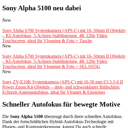
Sony Alpha 5100 neu dabei
New
Sony Alpha 6700 Systemkamera (APS-C) mit 16–50mm II Objektiv
– KI-Autofokus, 5-Achsen-Stabilisierung, 4K 120p Video,
Touchscreen, ideal für Vlogging & Foto + Tasche
New
Sony Alpha 6700 Systemkamera (APS-C) mit 16–50mm II Objektiv
– KI-Autofokus, 5-Achsen-Stabilisierung, 4K 120p Video,
Touchscreen, ideal für Vlogging & Foto + SEL1655G
New
Sony ZV-E10K Systemkamera (APS-C) mit 16-50 mm f/3,5-5,6 II
Power Zoom Kit-Objektiv – dreh- und schwenkbarer Bildschirm,
Echtzeit-Augenautofokus, ideal für Vlogger & Einsteiger
Schneller Autofokus für bewegte Motive
Die
Sony Alpha 5100
überzeugt durch ihren schnellen Autofokus.
Dank der fortschrittlichen Hybrid-Autofokus-Technologie mit
Phasen- und Kontrasterkennung, kannst Du auch
schnelle