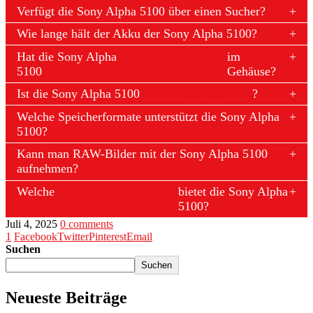
Verfügt die Sony Alpha 5100 über einen Sucher?
Wie lange hält der Akku der Sony Alpha 5100?
Hat die Sony Alpha
Bildstabilisierung
im
5100
Gehäuse?
Ist die Sony Alpha 5100
wetterfest
?
Welche Speicherformate unterstützt die Sony Alpha
5100?
Kann man RAW-Bilder mit der Sony Alpha 5100
aufnehmen?
Welche
Anschlussmöglichkeiten
bietet die Sony Alpha
5100?
Juli 4, 2025
0 comments
1
Facebook
Twitter
Pinterest
Email
Suchen
Suchen
Neueste Beiträge