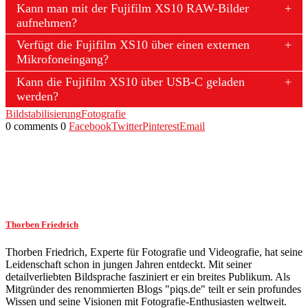
Kann man mit der Fujifilm XS10 RAW-Bilder
aufnehmen?
Verfügt die Fujifilm XS10 über einen externen
Mikrofoneingang?
Kann die Fujifilm XS10 über USB-C geladen
werden?
Bildstabilisierung
Fotografie
0 comments
0
Facebook
Twitter
Pinterest
Email
Thorben Friedrich
Thorben Friedrich, Experte für Fotografie und Videografie, hat seine
Leidenschaft schon in jungen Jahren entdeckt. Mit seiner
detailverliebten Bildsprache fasziniert er ein breites Publikum. Als
Mitgründer des renommierten Blogs "piqs.de" teilt er sein profundes
Wissen und seine Visionen mit Fotografie-Enthusiasten weltweit.