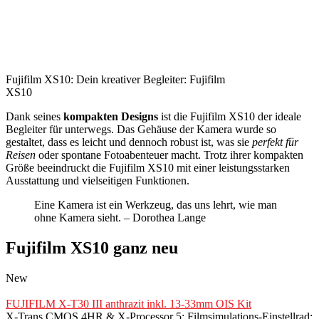
Fujifilm XS10: Dein kreativer Begleiter: Fujifilm
XS10
Dank seines
kompakten Designs
ist die Fujifilm XS10 der ideale
Begleiter für unterwegs. Das Gehäuse der Kamera wurde so
gestaltet, dass es leicht und dennoch robust ist, was sie
perfekt für
Reisen
oder spontane Fotoabenteuer macht. Trotz ihrer kompakten
Größe beeindruckt die Fujifilm XS10 mit einer leistungsstarken
Ausstattung und vielseitigen Funktionen.
Eine Kamera ist ein Werkzeug, das uns lehrt, wie man
ohne Kamera sieht. – Dorothea Lange
Fujifilm XS10 ganz neu
New
FUJIFILM X-T30 III anthrazit inkl. 13-33mm OIS Kit
X-Trans CMOS 4HR & X-Processor 5; Filmsimulations-Einstellrad;