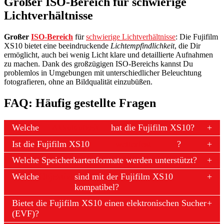
Großer ISO-Bereich für schwierige
Lichtverhältnisse
Großer
ISO-Bereich
für
schwierige Lichtverhältnisse
: Die Fujifilm
XS10 bietet eine beeindruckende
Lichtempfindlichkeit
, die Dir
ermöglicht, auch bei wenig Licht klare und detaillierte Aufnahmen
zu machen. Dank des großzügigen ISO-Bereichs kannst Du
problemlos in Umgebungen mit unterschiedlicher Beleuchtung
fotografieren, ohne an Bildqualität einzubüßen.
FAQ: Häufig gestellte Fragen
Welche
Akkulaufzeit
hat die Fujifilm XS10?
Ist die Fujifilm XS10
wetterfest
?
Welche Speicherkartenformate werden unterstützt?
Welche
Objektive
sind mit der Fujifilm XS10
kompatibel?
Bietet die Fujifilm XS10 einen elektronischen Sucher
(EVF)?