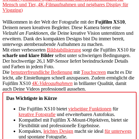
Mensch und Tier, 4K-Filmaufnahmen und neigbares Display für
Vlogging)
Willkommen in der Welt der Fotografie mit der
Fujifilm XS10
,
Deinem neuen kreativen Begleiter. Diese Kamera bietet eine
Vielzahl an Funktionen
, die Deine kreative Vision unterstützen und
erweitern. Dank des kompakten Designs bist Du immer bereit,
unterwegs atemberaubende Aufnahmen zu machen.
Mit einer verbesserten
Bildstabilisierung
sorgt die Fujifilm XS10 für
scharfe und klare Bilder
selbst unter schwierigen Bedingungen.
Der hochwertige 26,1 MP-Sensor liefert beeindruckende Details
und Farben in jedem Foto.
Die
benutzerfreundliche Bedienung
mit
Touchscreen
macht es Dir
leicht, alle Einstellungen schnell anzupassen. Zudem ermöglicht die
Fujifilm XS10
4K-Videoaufnahmen
in brillanter Qualität, damit
auch Deine Videos professionell aussehen.
Das Wichtigste in Kürze
Die Fujifilm XS10 bietet
vielseitige Funktionen
für
kreative Fotografie
und erweiterbaren Autofokus.
Kompatibel mit Fujifilm X-Mount-Objektiven, bietet sie
Flexibilität und professionelle Ergebnisse.
Kompaktes,
leichtes Design
macht sie ideal
für unterwegs
und spontane Fotografie.