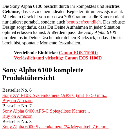
Die Sony Alpha 6100 besticht durch ihr kompaktes und
leichtes
Gehäuse
, das sie zu einem idealen Begleiter für unterwegs macht.
Mit einem Gewicht von nur etwa 396 Gramm ist die Kamera nicht
nur äußerst portabel, sondern auch
benutzerfreundlich
. Das robuste
Design sorgt dafür, dass Du Deine Aufnahmen in jeder Situation
optimal erfassen kannst. Außerdem passt die
Sony Alpha 6100
problemlos in Deine Tasche oder deinen Rucksack, sodass Du stets
bereit bist, spontane Momente festzuhalten.
Vertiefende Einblicke:
Canon EOS 1100D:
Verlässlich und vielseitig: Canon EOS 1100D
Sony Alpha 6100 komplette
Produktübersicht
Bestseller No. 6
Sony ZV-E10K Systemkamera (APS-C) mit 16-50 mm...
Buy on Amazon
Bestseller No. 7
Sony Alpha 6400 APS-C Spiegellose Kamera...
Buy on Amazon
Bestseller No. 8
Sony Alpha 6000 Systemkamera (24 Megapixel, 7,6 cm...