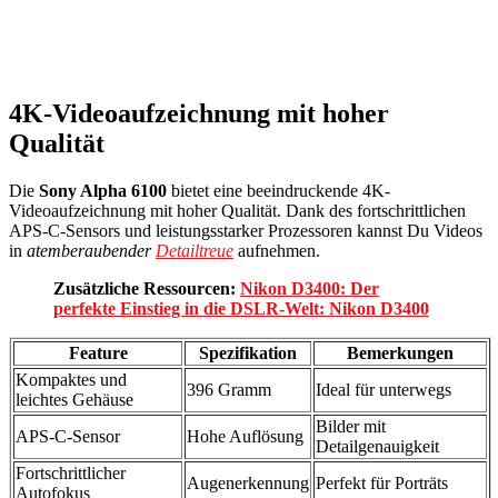
4K-Videoaufzeichnung mit hoher
Qualität
Die
Sony Alpha 6100
bietet eine beeindruckende 4K-
Videoaufzeichnung mit hoher Qualität. Dank des fortschrittlichen
APS-C-Sensors und leistungsstarker Prozessoren kannst Du Videos
in
atemberaubender
Detailtreue
aufnehmen.
Zusätzliche Ressourcen:
Nikon D3400: Der
perfekte Einstieg in die DSLR-Welt: Nikon D3400
Feature
Spezifikation
Bemerkungen
Kompaktes und
396 Gramm
Ideal für unterwegs
leichtes Gehäuse
Bilder mit
APS-C-Sensor
Hohe Auflösung
Detailgenauigkeit
Fortschrittlicher
Augenerkennung
Perfekt für Porträts
Autofokus