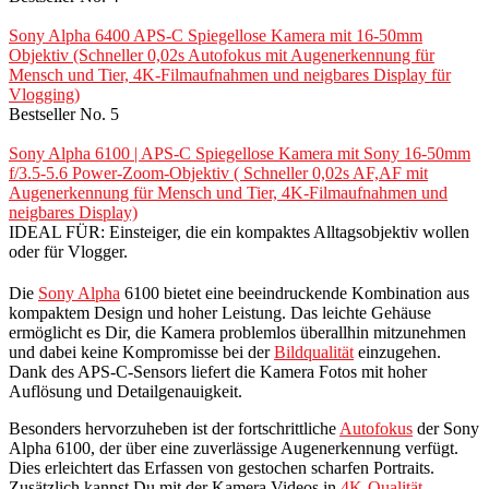
Sony Alpha 6400 APS-C Spiegellose Kamera mit 16-50mm
Objektiv (Schneller 0,02s Autofokus mit Augenerkennung für
Mensch und Tier, 4K-Filmaufnahmen und neigbares Display für
Vlogging)
Bestseller No. 5
Sony Alpha 6100 | APS-C Spiegellose Kamera mit Sony 16-50mm
f/3.5-5.6 Power-Zoom-Objektiv ( Schneller 0,02s AF,AF mit
Augenerkennung für Mensch und Tier, 4K-Filmaufnahmen und
neigbares Display)
IDEAL FÜR: Einsteiger, die ein kompaktes Alltagsobjektiv wollen
oder für Vlogger.
Die
Sony Alpha
6100 bietet eine beeindruckende Kombination aus
kompaktem Design und hoher Leistung. Das leichte Gehäuse
ermöglicht es Dir, die Kamera problemlos überallhin mitzunehmen
und dabei keine Kompromisse bei der
Bildqualität
einzugehen.
Dank des APS-C-Sensors liefert die Kamera Fotos mit hoher
Auflösung und Detailgenauigkeit.
Besonders hervorzuheben ist der fortschrittliche
Autofokus
der Sony
Alpha 6100, der über eine zuverlässige Augenerkennung verfügt.
Dies erleichtert das Erfassen von gestochen scharfen Portraits.
Zusätzlich kannst Du mit der Kamera Videos in
4K-Qualität