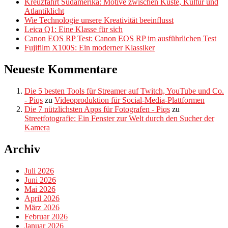
Kreuzfahrt Südamerika: Motive zwischen Küste, Kultur und
Atlantiklicht
Wie Technologie unsere Kreativität beeinflusst
Leica Q1: Eine Klasse für sich
Canon EOS RP Test: Canon EOS RP im ausführlichen Test
Fujifilm X100S: Ein moderner Klassiker
Neueste Kommentare
Die 5 besten Tools für Streamer auf Twitch, YouTube und Co.
- Piqs
zu
Videoproduktion für Social-Media-Plattformen
Die 7 nützlichsten Apps für Fotografen - Piqs
zu
Streetfotografie: Ein Fenster zur Welt durch den Sucher der
Kamera
Archiv
Juli 2026
Juni 2026
Mai 2026
April 2026
März 2026
Februar 2026
Januar 2026