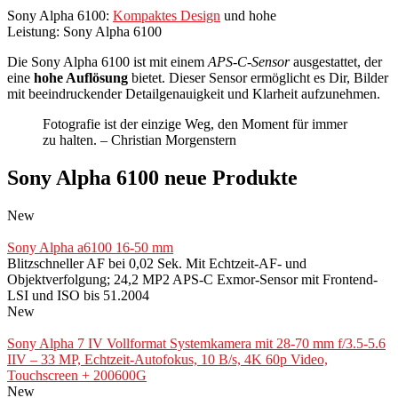
Sony Alpha 6100:
Kompaktes Design
und hohe
Leistung: Sony Alpha 6100
Die Sony Alpha 6100 ist mit einem
APS-C-Sensor
ausgestattet, der
eine
hohe Auflösung
bietet. Dieser Sensor ermöglicht es Dir, Bilder
mit beeindruckender Detailgenauigkeit und Klarheit aufzunehmen.
Fotografie ist der einzige Weg, den Moment für immer
zu halten. – Christian Morgenstern
Sony Alpha 6100 neue Produkte
New
Sony Alpha a6100 16-50 mm
Blitzschneller AF bei 0,02 Sek. Mit Echtzeit-AF- und
Objektverfolgung; 24,2 MP2 APS-C Exmor-Sensor mit Frontend-
LSI und ISO bis 51.2004
New
Sony Alpha 7 IV Vollformat Systemkamera mit 28-70 mm f/3.5-5.6
IIV – 33 MP, Echtzeit-Autofokus, 10 B/s, 4K 60p Video,
Touchscreen + 200600G
New