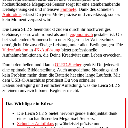
hochauflösende Megapixel-Sensor sorgt für eine atemberaubende
Detailgenauigkeit und intensive
Farbtiefe
. Dank des schnellen
Autofokus
erfasst Du jedes Motiv präzise und zuverlässig, sodass
kein Moment verpasst wird.
Die Leica SL2 S beeindruckt zudem durch ihr hochwertiges
Gehäuse, das sowohl robust als auch
ergonomisch
gestaltet ist. Ob
bei strahlendem Sonnenschein oder Regen – der Wetterschutz
ermöglicht Dir zuverlässige Leistung unter allen Bedingungen. Die
Videofunktion
in
4K-Auflösung
bietet professionelle
Aufnahmefunktionen, die Deine Kreativität zum Leben erwecken.
Durch den hellen und klaren
OLED-Sucher
genießt Du jederzeit
eine optimale Bilddarstellung. Auch ausgedehnte Shootings sind
kein Problem mehr, denn die Batterie hat eine lange Laufzeit. Mit
dem USB-C-Anschluss profitierst Du von schneller
Datenübertragung und einfacher Aufladung, was die Leica SL2 S
zu einem unverzichtbaren Begleiter macht.
Das Wichtigste in Kürze
Die Leica SL2 S bietet hervorragende Bildqualität dank
eines hochauflösenden Megapixel-Sensors.
Schneller Autofokus
gewährleistet präzise und