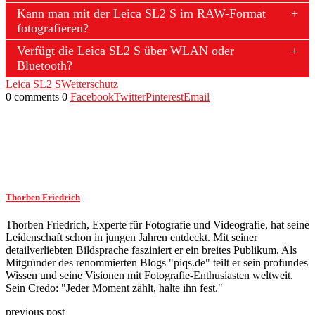
Kann man mit der Leica SL2 S im RAW-Format
fotografieren?
Verfügt die Leica SL2 S über WLAN oder
Bluetooth?
Leica SL2 S
Wetterschutz
0 comments
0
Facebook
Twitter
Pinterest
Email
Thorben Friedrich
Thorben Friedrich, Experte für Fotografie und Videografie, hat seine
Leidenschaft schon in jungen Jahren entdeckt. Mit seiner
detailverliebten Bildsprache fasziniert er ein breites Publikum. Als
Mitgründer des renommierten Blogs "piqs.de" teilt er sein profundes
Wissen und seine Visionen mit Fotografie-Enthusiasten weltweit.
Sein Credo: "Jeder Moment zählt, halte ihn fest."
previous post