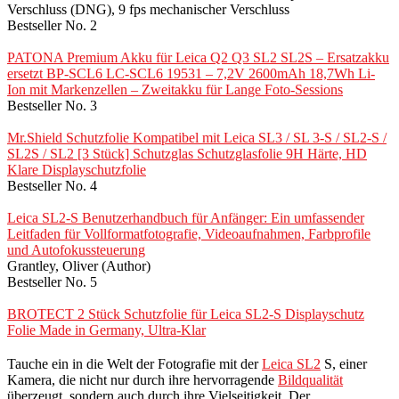
Verschluss (DNG), 9 fps mechanischer Verschluss
Bestseller No. 2
PATONA Premium Akku für Leica Q2 Q3 SL2 SL2S – Ersatzakku
ersetzt BP-SCL6 LC-SCL6 19531 – 7,2V 2600mAh 18,7Wh Li-
Ion mit Markenzellen – Zweitakku für Lange Foto-Sessions
Bestseller No. 3
Mr.Shield Schutzfolie Kompatibel mit Leica SL3 / SL 3-S / SL2-S /
SL2S / SL2 [3 Stück] Schutzglas Schutzglasfolie 9H Härte, HD
Klare Displayschutzfolie
Bestseller No. 4
Leica SL2-S Benutzerhandbuch für Anfänger: Ein umfassender
Leitfaden für Vollformatfotografie, Videoaufnahmen, Farbprofile
und Autofokussteuerung
Grantley, Oliver (Author)
Bestseller No. 5
BROTECT 2 Stück Schutzfolie für Leica SL2-S Displayschutz
Folie Made in Germany, Ultra-Klar
Tauche ein in die Welt der Fotografie mit der
Leica SL2
S, einer
Kamera, die nicht nur durch ihre hervorragende
Bildqualität
überzeugt, sondern auch durch ihre Vielseitigkeit. Der