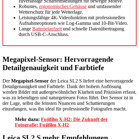
zuverlässige Scharfeinstellungen für bewegte Motive.
Robustes,
ergonomisches Gehäuse
und umfassender
Wetterschutz für jede Wetterlage.
Leistungsfähige 4K-Videofunktion mit professionellen
Aufnahmeoptionen wie Log-Gamma und 10-Bit-Video.
Lange
Batterielaufzeit
und schnelle Datenübertragung
durch USB-C-Anschluss.
Megapixel-Sensor: Hervorragende
Detailgenauigkeit und Farbtiefe
Der
Megapixel-Sensor
der Leica SL2 S liefert eine hervorragende
Detailgenauigkeit und Farbtiefe. Dank der hohem Auflösung
werden Bilder mit außergewöhnlicher Klarheit und Präzision erfasst,
was zu lebendigen und naturgetreuen Fotos führt. Der Sensor ist in
der Lage, selbst die feinsten Nuancen und Schattierungen
einzufangen, was ihn ideal für professionelle Fotografen macht.
Mehr dazu:
Fujifilm X-H2: Die Zukunft der
Fotografie: Fujifilm X-H2
Leica SL2 S mehr Empfehlungen