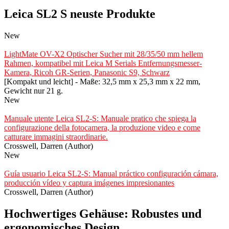
Leica SL2 S neuste Produkte
New
LightMate OV-X2 Optischer Sucher mit 28/35/50 mm hellem
Rahmen, kompatibel mit Leica M Serials Entfernungsmesser-
Kamera, Ricoh GR-Serien, Panasonic S9, Schwarz
[Kompakt und leicht] - Maße: 32,5 mm x 25,3 mm x 22 mm,
Gewicht nur 21 g.
New
Manuale utente Leica SL2-S: Manuale pratico che spiega la
configurazione della fotocamera, la produzione video e come
catturare immagini straordinarie.
Crosswell, Darren (Author)
New
Guía usuario Leica SL2-S: Manual práctico configuración cámara,
producción vídeo y captura imágenes impresionantes
Crosswell, Darren (Author)
Hochwertiges Gehäuse: Robustes und
ergonomisches Design