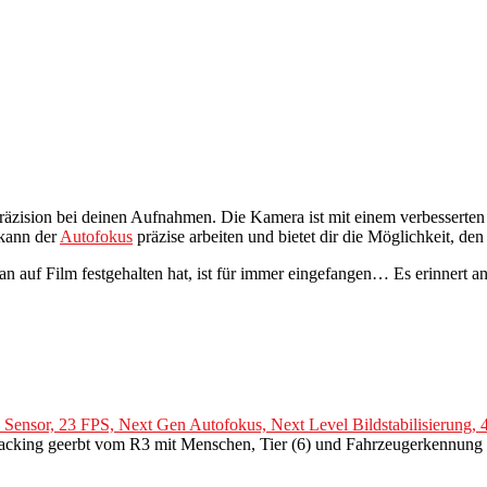
räzision bei deinen Aufnahmen. Die Kamera ist mit einem verbesserten
 kann der
Autofokus
präzise arbeiten und bietet dir die Möglichkeit, d
 man auf Film festgehalten hat, ist für immer eingefangen… Es erinnert 
nsor, 23 FPS, Next Gen Autofokus, Next Level Bildstabilisierung, 
acking geerbt vom R3 mit Menschen, Tier (6) und Fahrzeugerkennung