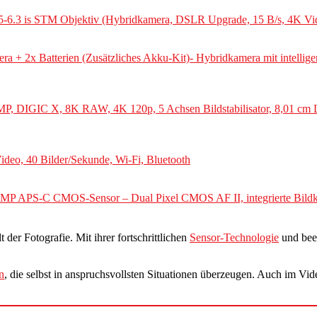
-6.3 is STM Objektiv (Hybridkamera, DSLR Upgrade, 15 B/s, 4K V
 + 2x Batterien (Zusätzliches Akku-Kit)- Hybridkamera mit intellig
 MP, DIGIC X, 8K RAW, 4K 120p, 5 Achsen Bildstabilisator, 8,01 cm
deo, 40 Bilder/Sekunde, Wi-Fi, Bluetooth
MP APS-C CMOS-Sensor – Dual Pixel CMOS AF II, integrierte Bild
 der Fotografie. Mit ihrer fortschrittlichen
Sensor-Technologie
und bee
n
, die selbst in anspruchsvollsten Situationen überzeugen. Auch im V