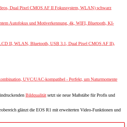
ideos, Dual Pixel CMOS AF II Fokussystem, WLAN) schwarz
entem Autofokus und Motiverkennung, 4k, WIFI, Bluetooth, KI-
 LCD II, WLAN, Bluetooth, USB 3.1, Dual Pixel CMOS AF II),
kombination, UVC/UAC-kompatibel - Perfekt, um Naturmomente
indruckenden
Bildqualität
setzt sie neue Maßstäbe für Profis und
ideobereich glänzt die EOS R1 mit erweiterten Video-Funktionen und