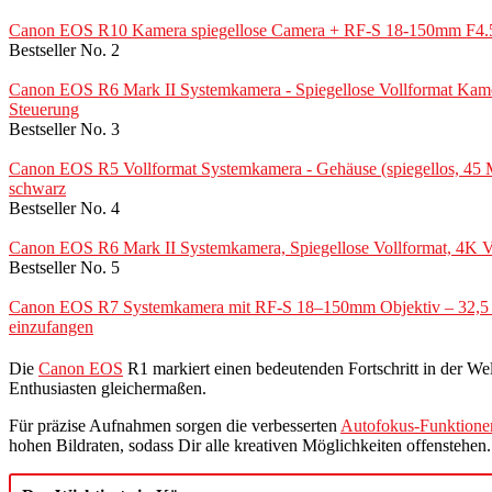
Canon EOS R10 Kamera spiegellose Camera + RF-S 18-150mm F4.5
Bestseller No. 2
Canon EOS R6 Mark II Systemkamera - Spiegellose Vollformat Kamera
Steuerung
Bestseller No. 3
Canon EOS R5 Vollformat Systemkamera - Gehäuse (spiegellos, 45
schwarz
Bestseller No. 4
Canon EOS R6 Mark II Systemkamera, Spiegellose Vollformat, 4K Vi
Bestseller No. 5
Canon EOS R7 Systemkamera mit RF-S 18–150mm Objektiv – 32,5 
einzufangen
Die
Canon EOS
R1 markiert einen bedeutenden Fortschritt in der Welt
Enthusiasten gleichermaßen.
Für präzise Aufnahmen sorgen die verbesserten
Autofokus-Funktione
hohen Bildraten, sodass Dir alle kreativen Möglichkeiten offenstehen.