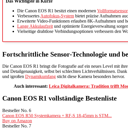
Das Wichtigste in Kürze
Die Canon EOS R1 besitzt einen modernen
Vollformatsensor
Verbessertes
Autofokus-System
bietet präzise Aufnahmen auc
Erweiterte Video-Funktionen erlauben 8K-Aufnahmen und hoh
Lange Akkulaufzeit
und optimierte Energieverwaltung sorgen 
Vielseitige drahtlose Verbindungsoptionen verbessern den W
Fortschrittliche Sensor-Technologie und b
Die Canon EOS R1 bringt die Fotografie auf ein neues Level mit ihrer
und Detailgenauigkeit, selbst bei schlechten Lichtverhältnissen. Dan
und igroßen
Dynamikumfang
sticht diese Kamera besonders hervor.
Auch interessant:
Leica Digitalkamera: Tradition trifft M
Canon EOS R1 vollständige Bestenliste
Bestseller No. 6
Canon EOS R50 Systemkamera + RF-S 18-45mm is STM...
Buy on Amazon
Bestseller No. 7