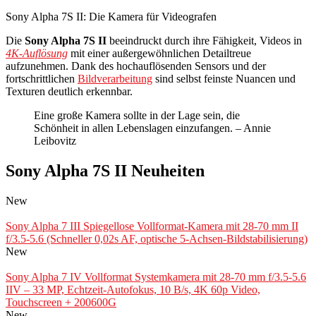
Sony Alpha 7S II: Die Kamera für Videografen
Die
Sony Alpha 7S II
beeindruckt durch ihre Fähigkeit, Videos in
4K-Auflösung
mit einer außergewöhnlichen Detailtreue
aufzunehmen. Dank des hochauflösenden Sensors und der
fortschrittlichen
Bildverarbeitung
sind selbst feinste Nuancen und
Texturen deutlich erkennbar.
Eine große Kamera sollte in der Lage sein, die
Schönheit in allen Lebenslagen einzufangen. – Annie
Leibovitz
Sony Alpha 7S II Neuheiten
New
Sony Alpha 7 III Spiegellose Vollformat-Kamera mit 28-70 mm II
f/3.5-5.6 (Schneller 0,02s AF, optische 5-Achsen-Bildstabilisierung)
New
Sony Alpha 7 IV Vollformat Systemkamera mit 28-70 mm f/3.5-5.6
IIV – 33 MP, Echtzeit-Autofokus, 10 B/s, 4K 60p Video,
Touchscreen + 200600G
New