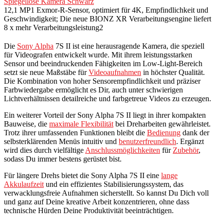
Spiegellose Kamera Schwarz
12,1 MP1 Exmor-R-Sensor, optimiert für 4K, Empfindlichkeit und
Geschwindigkeit; Die neue BIONZ XR Verarbeitungsengine liefert
8 x mehr Verarbeitungsleistung2
Die
Sony Alpha
7S II ist eine herausragende Kamera, die speziell
für Videografen entwickelt wurde. Mit ihrem leistungsstarken
Sensor und beeindruckenden Fähigkeiten im Low-Light-Bereich
setzt sie neue Maßstäbe für
Videoaufnahmen
in höchster Qualität.
Die Kombination von hoher Sensorempfindlichkeit und präziser
Farbwiedergabe ermöglicht es Dir, auch unter schwierigen
Lichtverhältnissen detailreiche und farbgetreue Videos zu erzeugen.
Ein weiterer Vorteil der Sony Alpha 7S II liegt in ihrer kompakten
Bauweise, die
maximale Flexibilität
bei Dreharbeiten gewährleistet.
Trotz ihrer umfassenden Funktionen bleibt die
Bedienung
dank der
selbsterklärenden Menüs intuitiv und
benutzerfreundlich
. Ergänzt
wird dies durch vielfältige
Anschlussmöglichkeiten
für
Zubehör
,
sodass Du immer bestens gerüstet bist.
Für längere Drehs bietet die Sony Alpha 7S II eine
lange
Akkulaufzeit
und ein effizientes Stabilisierungssystem, das
verwacklungsfreie Aufnahmen sicherstellt. So kannst Du Dich voll
und ganz auf Deine kreative Arbeit konzentrieren, ohne dass
technische Hürden Deine Produktivität beeinträchtigen.