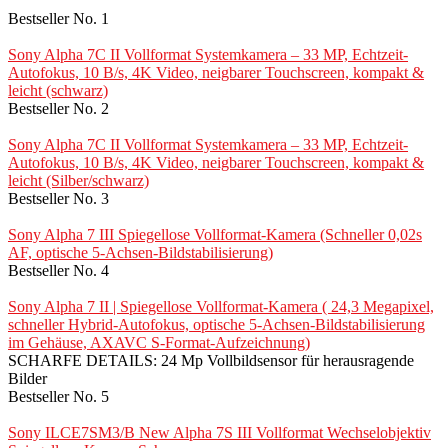
Bestseller No. 1
Sony Alpha 7C II Vollformat Systemkamera – 33 MP, Echtzeit-
Autofokus, 10 B/s, 4K Video, neigbarer Touchscreen, kompakt &
leicht (schwarz)
Bestseller No. 2
Sony Alpha 7C II Vollformat Systemkamera – 33 MP, Echtzeit-
Autofokus, 10 B/s, 4K Video, neigbarer Touchscreen, kompakt &
leicht (Silber/schwarz)
Bestseller No. 3
Sony Alpha 7 III Spiegellose Vollformat-Kamera (Schneller 0,02s
AF, optische 5-Achsen-Bildstabilisierung)
Bestseller No. 4
Sony Alpha 7 II | Spiegellose Vollformat-Kamera ( 24,3 Megapixel,
schneller Hybrid-Autofokus, optische 5-Achsen-Bildstabilisierung
im Gehäuse, AXAVC S-Format-Aufzeichnung)
SCHARFE DETAILS: 24 Mp Vollbildsensor für herausragende
Bilder
Bestseller No. 5
Sony ILCE7SM3/B New Alpha 7S III Vollformat Wechselobjektiv