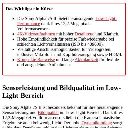
Das Wichtigste in Kürze
Die Sony Alpha 7S II bietet herausragende
Low-Light-
Performance
dank ihres 12,2-Megapixel-
Vollformatsensors.
4K-Videoaufnahmen
mit hoher
Detailtreue
und Klarheit.
Hohe Empfindlichkeit für präzise Farbwiedergabe bei
schlechten Lichtverhältnissen (ISO bis 409600).
Vielfältige Anschlussmöglichkeiten für Videografen,
inklusive Mikrofon- und Kopfhörerausgang sowie HDMI.
Kompakte Bauweise
und lange
Akkulaufzeit
für flexible
und ausgedehnte Aufnahmen.
Sensorleistung und Bildqualität im Low-
Light-Bereich
Die Sony Alpha 7S II ist besonders bekannt für ihre herausragende
Sensorleistung und
Bildqualität
im Low-Light-Bereich. Dank ihres
12,2-Megapixel-Vollformatsensors liefert die Kamera fantastische
Ergebnisse auch bei wenig Licht. Der hohe
Dynamikumfang
sorgt
dafür, dass Details sowohl in den Lichtern als auch in den Schatten