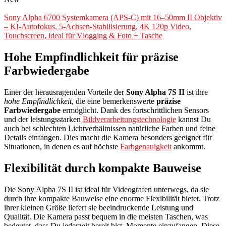
Sony Alpha 6700 Systemkamera (APS-C) mit 16–50mm II Objektiv
– KI-Autofokus, 5-Achsen-Stabilisierung, 4K 120p Video,
Touchscreen, ideal für Vlogging & Foto + Tasche
Hohe Empfindlichkeit für präzise
Farbwiedergabe
Einer der herausragenden Vorteile der
Sony Alpha 7S II
ist ihre
hohe Empfindlichkeit
, die eine bemerkenswerte
präzise
Farbwiedergabe
ermöglicht. Dank des fortschrittlichen Sensors
und der leistungsstarken
Bildverarbeitungstechnologie
kannst Du
auch bei schlechten Lichtverhältnissen natürliche Farben und feine
Details einfangen. Dies macht die Kamera besonders geeignet für
Situationen, in denen es auf höchste
Farbgenauigkeit
ankommt.
Flexibilität durch kompakte Bauweise
Die Sony Alpha 7S II ist ideal für Videografen unterwegs, da sie
durch ihre kompakte Bauweise eine enorme Flexibilität bietet. Trotz
ihrer kleinen Größe liefert sie beeindruckende Leistung und
Qualität. Die Kamera passt bequem in die meisten Taschen, was
bedeutet, dass Du jederzeit bereit bist, Momente einzufangen. Diese