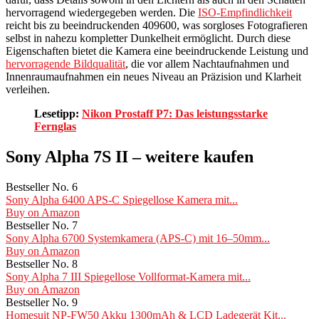
hervorragend wiedergegeben werden. Die
ISO-Empfindlichkeit
reicht bis zu beeindruckenden 409600, was sorgloses Fotografieren
selbst in nahezu kompletter Dunkelheit ermöglicht. Durch diese
Eigenschaften bietet die Kamera eine beeindruckende Leistung und
hervorragende Bildqualität
, die vor allem Nachtaufnahmen und
Innenraumaufnahmen ein neues Niveau an Präzision und Klarheit
verleihen.
Lesetipp:
Nikon Prostaff P7: Das leistungsstarke
Fernglas
Sony Alpha 7S II – weitere kaufen
Bestseller No. 6
Sony Alpha 6400 APS-C Spiegellose Kamera mit...
Buy on Amazon
Bestseller No. 7
Sony Alpha 6700 Systemkamera (APS-C) mit 16–50mm...
Buy on Amazon
Bestseller No. 8
Sony Alpha 7 III Spiegellose Vollformat-Kamera mit...
Buy on Amazon
Bestseller No. 9
Homesuit NP-FW50 Akku 1300mAh & LCD Ladegerät Kit...