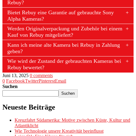
Rebuy?
Bietet Rebuy eine Garantie auf gebrauchte Sony
Alpha Kameras?
Werden Originalverpackung und Zubehör bei einem
Kauf von Rebuy mitgeliefert?
Kann ich meine alte Kamera bei Rebuy in Zahlung
geben?
Wie wird der Zustand der gebrauchten Kameras bei
Rebuy bewertet?
Juni 13, 2025
0 comments
0
Facebook
Twitter
Pinterest
Email
Suchen
Suchen
Neueste Beiträge
Kreuzfahrt Südamerika: Motive zwischen Küste, Kultur und
Atlantiklicht
Wie Technologie unsere Kreativität beeinflusst