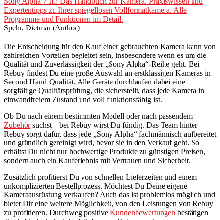
Sony Alpha 7 III: Das Handbuch zur Kamera. Praxiswissen und
Expertentipps zu Ihrer spiegellosen Vollformatkamera. Alle
Programme und Funktionen im Detail.
Spehr, Dietmar (Author)
Die Entscheidung für den Kauf einer gebrauchten Kamera kann von
zahlreichen Vorteilen begleitet sein, insbesondere wenn es um die
Qualität und Zuverlässigkeit der „Sony Alpha“-Reihe geht. Bei
Rebuy findest Du eine große Auswahl an erstklassigen Kameras in
Second-Hand-Qualität. Alle Geräte durchlaufen dabei eine
sorgfältige Qualitätsprüfung, die sicherstellt, dass jede Kamera in
einwandfreiem Zustand und voll funktionsfähig ist.
Ob Du nach einem bestimmten Modell oder nach passendem
Zubehör
suchst – bei Rebuy wirst Du fündig. Das Team hinter
Rebuy sorgt dafür, dass jede „Sony Alpha“ fachmännisch aufbereitet
und gründlich gereinigt wird, bevor sie in den Verkauf geht. So
erhältst Du nicht nur hochwertige Produkte zu günstigen Preisen,
sondern auch ein Kauferlebnis mit Vertrauen und Sicherheit.
Zusätzlich profitierst Du von schnellen Lieferzeiten und einem
unkomplizierten Bestellprozess. Möchtest Du Deine eigene
Kameraausrüstung verkaufen? Auch das ist problemlos möglich und
bietet Dir eine weitere Möglichkeit, von den Leistungen von Rebuy
zu profitieren. Durchweg positive
Kundenbewertungen
bestätigen