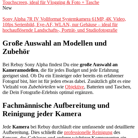
Touchscreen, ideal für Vlogging & Foto + Tasche
New
Sony Alpha 7R IV Vollformat Systemkamera 61MP, 4K Video,
10fps Serienbild, Eye-AF, WLAN, nur Gehäuse – ideal für
hochauflösende Landschafts-, Porträt- und Studiofotografie
Große Auswahl an Modellen und
Zubehör
Bei Rebuy Sony Alpha findest Du eine
große Auswahl an
Kameramodellen
, die für jedes Budget und jede Erfahrung
geeignet sind. Ob Du ein Einsteiger oder bereits ein erfahrener
Fotograf bist, hier ist für jeden etwas dabei. Zusätzlich gibt es eine
Vielzahl von
Zubehörteilen
wie
Objektive
, Batterien und Taschen,
die Dein Fotografie-Erlebnis optimal ergänzen.
Fachmännische Aufbereitung und
Reinigung jeder Kamera
Jede
Kamera
bei Rebuy durchläuft eine umfassende und detaillierte
Aufbereitung. Dies schließt die
professionelle Reinigung
des
Sensors, des Gehäuses und anderer wichtiger Komponenten ein.