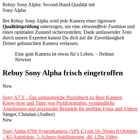
Rebuy Sony Alpha: Second-Hand-Qualität mit
Sony Alpha
Bei Rebuy Sony Alpha wird jede Kamera einer rigorosen
Qualitätsprüfung
unterzogen, um eine
einwandfreie Funktion
und
einen optimalen Zustand sicherzustellen. Dank umfassender Tests
durch unsere Experten kannst Du dich auf die Zuverlässigkeit
Deiner gebrauchten Kamera verlassen.
Eine gute Kamera ist etwas für’s Leben. – Helmut
Newton
Rebuy Sony Alpha frisch eingetroffen
New
Sony A7 V - Das umfangreiche Praxisbuch zu Ihrer Kamera:
Know-how und Tipps von Profifotografen, verständliche
Anleitungen und praxisnahe Beispiele für perfekte Fotos und Videos
Sänger, Christian (Author)
New
Sony Alpha 6700 Systemkamera (APS-C) mit 16–50mm II Objektiv
– KI-Autofokus, 5-Achsen-Stabilisierung, 4K 120p Video,