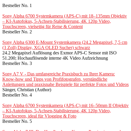
Bestseller No. 1
Sony Alpha 6700 Systemkamera (APS-C) mit 18–135mm Objektiv
– KI-Autofokus, 5-Achsen-Stabilisierung, 4K 120p Video,
Touchscreen, vielseitig für Reise & Content
Bestseller No. 2
Sony Alpha 6300 E-Mount Systemkamera (24.2 Megapixel, 7,5 cm
(3 Zoll) Display, XGA OLED Sucher) schwarz
24.2 Megapixel Auflösung des Exmor APS-C Sensor mit ISO
51.200; Hochauflösende interne 4K Video Aufzeichnung
Bestseller No. 3
Sony A7 V - Das umfangreiche Praxisbuch zu Ihrer Kamera:
Know-how und Tipps von Profifotografen, verständliche
Anleitungen und praxisnahe Beispiele für perfekte Fotos und Videos
Sänger, Christian (Author)
Bestseller No. 4
Sony Alpha 6700 Systemkamera (APS-C) mit 16–50mm II Objektiv
– KI-Autofokus, 5-Achsen-Stabilisierung, 4K 120p Video,
Touchscreen, ideal für Vlogging & Foto
Bestseller No. 5