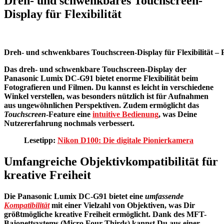
Dreh- und schwenkbares Touchscreen-
Display für Flexibilität
Dreh- und schwenkbares Touchscreen-Display für Flexibilität –
Das dreh- und schwenkbare Touchscreen-Display der
Panasonic Lumix DC-G91 bietet enorme
Flexibilität
beim
Fotografieren und Filmen. Du kannst es leicht in verschiedene
Winkel verstellen, was besonders nützlich ist für Aufnahmen
aus ungewöhnlichen Perspektiven. Zudem ermöglicht das
Touchscreen
-Feature eine
intuitive Bedienung
, was Deine
Nutzererfahrung nochmals verbessert.
Lesetipp:
Nikon D100: Die digitale Pionierkamera
Umfangreiche Objektivkompatibilität für
kreative Freiheit
Die
Panasonic Lumix DC-G91
bietet eine
umfassende
Kompatibilität
mit einer Vielzahl von Objektiven, was Dir
größtmögliche kreative Freiheit ermöglicht. Dank des
MFT-
Bajonettsystems
(Micro Four Thirds) kannst Du aus einer