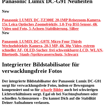
Panasonic Lumix DC-G91 Neuheiten
New
Panasonic LUMIX DC-TZ300E 20,1MP Reisezoom-Kamera,
15x Leica Optisches Zoomobjektiv, 1,0-Typ BSI-Sensor, 4K
Video und Foto, 5-Achsen-Stabilisierung, Silber
New
Panasonic LUMIX DC-G97E Micro Four Thirds
Wechselobjektiv Kamera, 20,3 MP, 4K 30p Video, extrem
schneller AF, OLED-Sucher, frei schwenkbarer-LCD, WLAN,
Bluetooth, Staub-/Spritzwasserschutz, Schwarz
Integrierter Bildstabilisator für
verwacklungsfreie Fotos
Der integrierte Bildstabilisator der
Panasonic Lumix DC-G91
sorgt für verwacklungsfreie Fotos, indem er Bewegungen
kompensiert und so für
scharfe Bilder
auch bei schwierigen
Lichtverhältnissen sorgt. Egal ob bei
Nachtaufnahmen
oder
schnellen Actionszenen – Du kannst Dich auf die Stabilität
Deiner Aufnahmen verlassen.