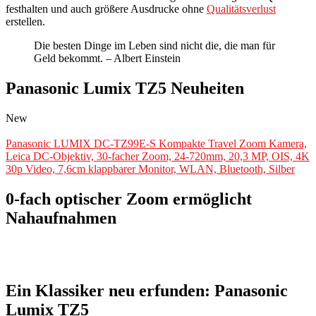
festhalten und auch größere Ausdrucke ohne
Qualitätsverlust
erstellen.
Die besten Dinge im Leben sind nicht die, die man für
Geld bekommt. – Albert Einstein
Panasonic Lumix TZ5 Neuheiten
New
Panasonic LUMIX DC-TZ99E-S Kompakte Travel Zoom Kamera,
Leica DC-Objektiv, 30-facher Zoom, 24-720mm, 20,3 MP, OIS, 4K
30p Video, 7,6cm klappbarer Monitor, WLAN, Bluetooth, Silber
0-fach optischer Zoom ermöglicht
Nahaufnahmen
Ein Klassiker neu erfunden: Panasonic
Lumix TZ5