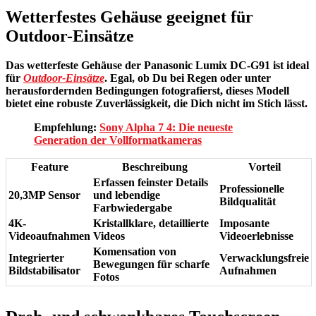
Wetterfestes Gehäuse geeignet für
Outdoor-Einsätze
Das wetterfeste Gehäuse der Panasonic Lumix DC-G91 ist ideal
für
Outdoor-Einsätze
. Egal, ob Du bei Regen oder unter
herausfordernden Bedingungen fotografierst, dieses Modell
bietet eine robuste
Zuverlässigkeit
, die Dich nicht im Stich lässt.
Empfehlung:
Sony Alpha 7 4: Die neueste
Generation der Vollformatkameras
Feature
Beschreibung
Vorteil
Erfassen feinster Details
Professionelle
20,3MP Sensor
und lebendige
Bildqualität
Farbwiedergabe
4K-
Kristallklare, detaillierte
Imposante
Videoaufnahmen
Videos
Videoerlebnisse
Komensation von
Integrierter
Verwacklungsfreie
Bewegungen für scharfe
Bildstabilisator
Aufnahmen
Fotos