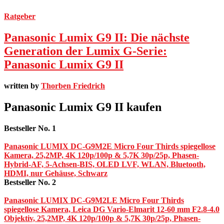
Ratgeber
Panasonic Lumix G9 II: Die nächste
Generation der Lumix G-Serie:
Panasonic Lumix G9 II
written by
Thorben Friedrich
Panasonic Lumix G9 II kaufen
Bestseller No. 1
Panasonic LUMIX DC-G9M2E Micro Four Thirds spiegellose
Kamera, 25,2MP, 4K 120p/100p & 5,7K 30p/25p, Phasen-
Hybrid-AF, 5-Achsen-BIS, OLED LVF, WLAN, Bluetooth,
HDMI, nur Gehäuse, Schwarz
Bestseller No. 2
Panasonic LUMIX DC-G9M2LE Micro Four Thirds
spiegellose Kamera, Leica DG Vario-Elmarit 12-60 mm F2.8-4.0
Objektiv, 25,2MP, 4K 120p/100p & 5,7K 30p/25p, Phasen-