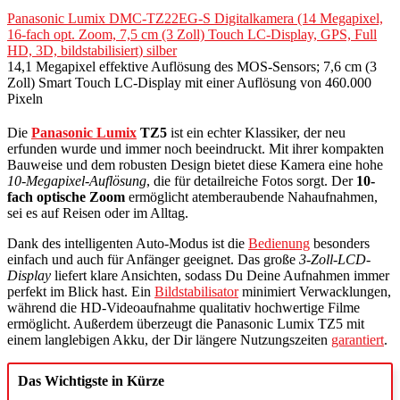
Panasonic Lumix DMC-TZ22EG-S Digitalkamera (14 Megapixel,
16-fach opt. Zoom, 7,5 cm (3 Zoll) Touch LC-Display, GPS, Full
HD, 3D, bildstabilisiert) silber
14,1 Megapixel effektive Auflösung des MOS-Sensors; 7,6 cm (3
Zoll) Smart Touch LC-Display mit einer Auflösung von 460.000
Pixeln
Die
Panasonic Lumix
TZ5
ist ein echter Klassiker, der neu
erfunden wurde und immer noch beeindruckt. Mit ihrer kompakten
Bauweise und dem robusten Design bietet diese Kamera eine hohe
10-Megapixel-Auflösung
, die für detailreiche Fotos sorgt. Der
10-
fach optische Zoom
ermöglicht atemberaubende Nahaufnahmen,
sei es auf Reisen oder im Alltag.
Dank des intelligenten Auto-Modus ist die
Bedienung
besonders
einfach und auch für Anfänger geeignet. Das große
3-Zoll-LCD-
Display
liefert klare Ansichten, sodass Du Deine Aufnahmen immer
perfekt im Blick hast. Ein
Bildstabilisator
minimiert Verwacklungen,
während die HD-Videoaufnahme qualitativ hochwertige Filme
ermöglicht. Außerdem überzeugt die Panasonic Lumix TZ5 mit
einem langlebigen Akku, der Dir längere Nutzungszeiten
garantiert
.
Das Wichtigste in Kürze