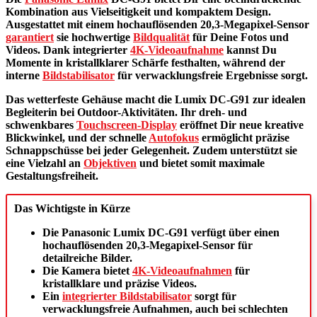
Kombination aus Vielseitigkeit und kompaktem Design.
Ausgestattet mit einem hochauflösenden 20,3-Megapixel-Sensor
garantiert
sie hochwertige
Bildqualität
für Deine Fotos und
Videos. Dank integrierter
4K-Videoaufnahme
kannst Du
Momente in kristallklarer Schärfe festhalten, während der
interne
Bildstabilisator
für verwacklungsfreie Ergebnisse sorgt.
Das wetterfeste Gehäuse macht die Lumix DC-G91 zur idealen
Begleiterin bei Outdoor-Aktivitäten. Ihr dreh- und
schwenkbares
Touchscreen-Display
eröffnet Dir neue kreative
Blickwinkel, und der schnelle
Autofokus
ermöglicht präzise
Schnappschüsse bei jeder Gelegenheit. Zudem unterstützt sie
eine Vielzahl an
Objektiven
und bietet somit maximale
Gestaltungsfreiheit.
Das Wichtigste in Kürze
Die Panasonic Lumix DC-G91 verfügt über einen
hochauflösenden 20,3-Megapixel-Sensor für
detailreiche Bilder.
Die Kamera bietet
4K-Videoaufnahmen
für
kristallklare und präzise Videos.
Ein
integrierter Bildstabilisator
sorgt für
verwacklungsfreie Aufnahmen, auch bei schlechten