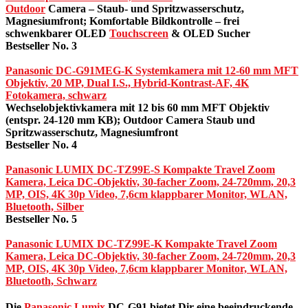
Outdoor
Camera – Staub- und Spritzwasserschutz,
Magnesiumfront; Komfortable Bildkontrolle – frei
schwenkbarer OLED
Touchscreen
& OLED Sucher
Bestseller No. 3
Panasonic DC-G91MEG-K Systemkamera mit 12-60 mm MFT
Objektiv, 20 MP, Dual I.S., Hybrid-Kontrast-AF, 4K
Fotokamera, schwarz
Wechselobjektivkamera mit 12 bis 60 mm MFT Objektiv
(entspr. 24-120 mm KB); Outdoor Camera Staub und
Spritzwasserschutz, Magnesiumfront
Bestseller No. 4
Panasonic LUMIX DC-TZ99E-S Kompakte Travel Zoom
Kamera, Leica DC-Objektiv, 30-facher Zoom, 24-720mm, 20,3
MP, OIS, 4K 30p Video, 7,6cm klappbarer Monitor, WLAN,
Bluetooth, Silber
Bestseller No. 5
Panasonic LUMIX DC-TZ99E-K Kompakte Travel Zoom
Kamera, Leica DC-Objektiv, 30-facher Zoom, 24-720mm, 20,3
MP, OIS, 4K 30p Video, 7,6cm klappbarer Monitor, WLAN,
Bluetooth, Schwarz
Die
Panasonic Lumix
DC-G91 bietet Dir eine beeindruckende