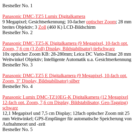
Bestseller No. 1
Panasonic DMC-TZ5 Lumix Digitalkamera
9 Megapixel; Gesichtserkennung; 10-facher
optischer Zoom
; 28 mm
breites Objektiv; 3
Zoll
(460 K) LCD-Bildschirm
Bestseller No. 2
Panasonic DMC-TZ5-K Digitalkamera (9 Megapixel, 10-fach opt.
Zoom, 7,6 cm (3 Zoll) Display, Bildstabilisator) tiefschwarz
10x optischer Zoom KB: 28-280mm; Leica DC Vario-Elmar 28 mm
Weitwinkel Objektiv; Intelligente Automatik u.a. Gesichtserkennung
Bestseller No. 3
Panasonic DMC-TZ5 E Digitalkamera (9 Megapixel, 10-fach opt.
Zoom, 3" Display, Bildstabilisator) silber
Bestseller No. 4
Panasonic Lumix DMC-TZ10EG-K Digitalkamera (12 Megapixel
12-fach opt. Zoom, 7,6 cm Display, Bildstabilisator, Geo-Tagging)
schwarz
12,1 Megapixel und 7,5 cm Display; 12fach optischer Zoom mit 25
mm Weitwinkel; GPS-Empfänger für automatische Speicherung von
Aufnahmeort und -zeit
Bestseller No. 5