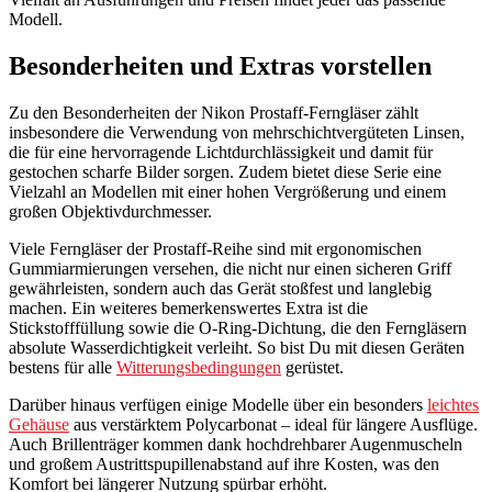
Modell.
Besonderheiten und Extras vorstellen
Zu den Besonderheiten der Nikon Prostaff-Ferngläser zählt
insbesondere die Verwendung von mehrschichtvergüteten Linsen,
die für eine hervorragende Lichtdurchlässigkeit und damit für
gestochen scharfe Bilder sorgen. Zudem bietet diese Serie eine
Vielzahl an Modellen mit einer hohen Vergrößerung und einem
großen Objektivdurchmesser.
Viele Ferngläser der Prostaff-Reihe sind mit ergonomischen
Gummiarmierungen versehen, die nicht nur einen sicheren Griff
gewährleisten, sondern auch das Gerät stoßfest und langlebig
machen. Ein weiteres bemerkenswertes Extra ist die
Stickstofffüllung sowie die O-Ring-Dichtung, die den Ferngläsern
absolute Wasserdichtigkeit verleiht. So bist Du mit diesen Geräten
bestens für alle
Witterungsbedingungen
gerüstet.
Darüber hinaus verfügen einige Modelle über ein besonders
leichtes
Gehäuse
aus verstärktem Polycarbonat – ideal für längere Ausflüge.
Auch Brillenträger kommen dank hochdrehbarer Augenmuscheln
und großem Austrittspupillenabstand auf ihre Kosten, was den
Komfort bei längerer Nutzung spürbar erhöht.