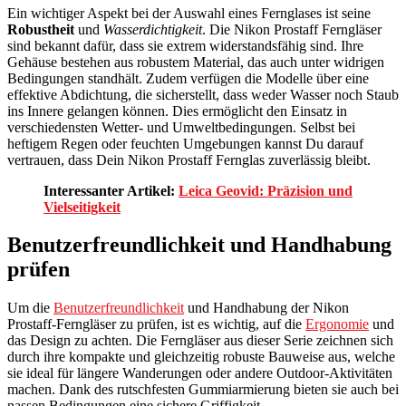
Ein wichtiger Aspekt bei der Auswahl eines Fernglases ist seine
Robustheit
und
Wasserdichtigkeit
. Die Nikon Prostaff Ferngläser
sind bekannt dafür, dass sie extrem widerstandsfähig sind. Ihre
Gehäuse bestehen aus robustem Material, das auch unter widrigen
Bedingungen standhält. Zudem verfügen die Modelle über eine
effektive Abdichtung, die sicherstellt, dass weder Wasser noch Staub
ins Innere gelangen können. Dies ermöglicht den Einsatz in
verschiedensten Wetter- und Umweltbedingungen. Selbst bei
heftigem Regen oder feuchten Umgebungen kannst Du darauf
vertrauen, dass Dein Nikon Prostaff Fernglas zuverlässig bleibt.
Interessanter Artikel:
Leica Geovid: Präzision und
Vielseitigkeit
Benutzerfreundlichkeit und Handhabung
prüfen
Um die
Benutzerfreundlichkeit
und Handhabung der Nikon
Prostaff-Ferngläser zu prüfen, ist es wichtig, auf die
Ergonomie
und
das Design zu achten. Die Ferngläser aus dieser Serie zeichnen sich
durch ihre kompakte und gleichzeitig robuste Bauweise aus, welche
sie ideal für längere Wanderungen oder andere Outdoor-Aktivitäten
machen. Dank des rutschfesten Gummiarmierung bieten sie auch bei
nassen Bedingungen eine sichere Griffigkeit.