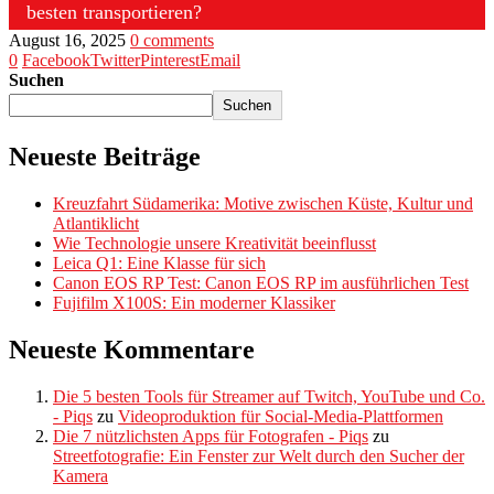
besten transportieren?
August 16, 2025
0 comments
0
Facebook
Twitter
Pinterest
Email
Suchen
Suchen
Neueste Beiträge
Kreuzfahrt Südamerika: Motive zwischen Küste, Kultur und
Atlantiklicht
Wie Technologie unsere Kreativität beeinflusst
Leica Q1: Eine Klasse für sich
Canon EOS RP Test: Canon EOS RP im ausführlichen Test
Fujifilm X100S: Ein moderner Klassiker
Neueste Kommentare
Die 5 besten Tools für Streamer auf Twitch, YouTube und Co.
- Piqs
zu
Videoproduktion für Social-Media-Plattformen
Die 7 nützlichsten Apps für Fotografen - Piqs
zu
Streetfotografie: Ein Fenster zur Welt durch den Sucher der
Kamera