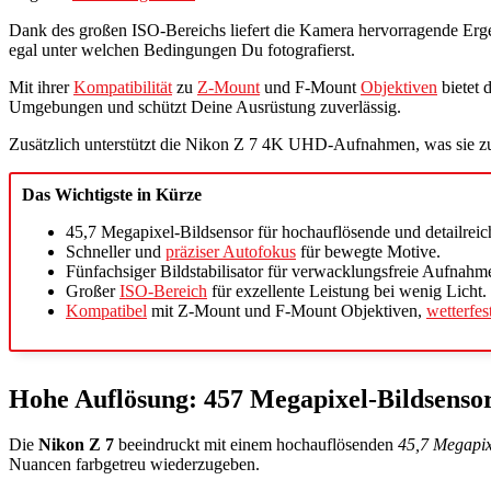
Dank des großen ISO-Bereichs liefert die Kamera hervorragende Erg
egal unter welchen Bedingungen Du fotografierst.
Mit ihrer
Kompatibilität
zu
Z-Mount
und F-Mount
Objektiven
bietet 
Umgebungen und schützt Deine Ausrüstung zuverlässig.
Zusätzlich unterstützt die Nikon Z 7 4K UHD-Aufnahmen, was sie zu 
Das Wichtigste in Kürze
45,7 Megapixel-Bildsensor für hochauflösende und detailreic
Schneller und
präziser Autofokus
für bewegte Motive.
Fünfachsiger Bildstabilisator für verwacklungsfreie Aufnahm
Großer
ISO-Bereich
für exzellente Leistung bei wenig Licht.
Kompatibel
mit Z-Mount und F-Mount Objektiven,
wetterfe
Hohe Auflösung: 457 Megapixel-Bildsensor
Die
Nikon Z 7
beeindruckt mit einem hochauflösenden
45,7 Megapix
Nuancen farbgetreu wiederzugeben.