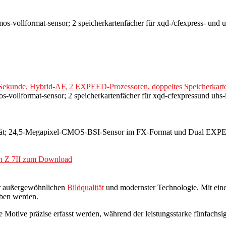
os-vollformat-sensor; 2 speicherkartenfächer für xqd-/cfexpress- und u
ro Sekunde, Hybrid-AF, 2 EXPEED-Prozessoren, doppeltes Speicherk
s-vollformat-sensor; 2 speicherkartenfächer für xqd-cfexpressund uhs-i
alität; 24,5-Megapixel-CMOS-BSI-Sensor im FX-Format und Dual EXP
on Z 7II zum Download
ner außergewöhnlichen
Bildqualität
und modernster Technologie. Mit ein
eben werden.
e Motive präzise erfasst werden, während der leistungsstarke fünfachs