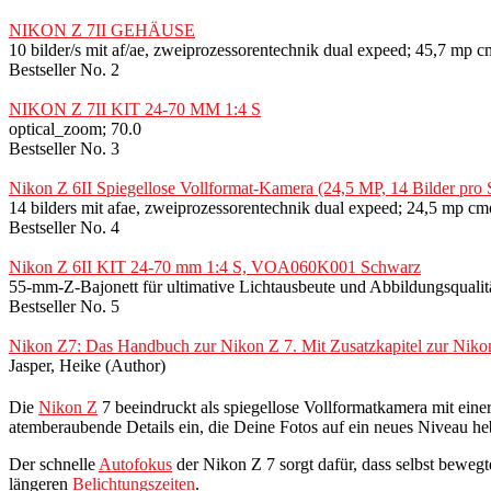
NIKON Z 7II GEHÄUSE
10 bilder/s mit af/ae, zweiprozessorentechnik dual expeed; 45,7 mp cm
Bestseller No. 2
NIKON Z 7II KIT 24-70 MM 1:4 S
optical_zoom; 70.0
Bestseller No. 3
Nikon Z 6II Spiegellose Vollformat-Kamera (24,5 MP, 14 Bilder p
14 bilders mit afae, zweiprozessorentechnik dual expeed; 24,5 mp cmo
Bestseller No. 4
Nikon Z 6II KIT 24-70 mm 1:4 S, VOA060K001 Schwarz
55-mm-Z-Bajonett für ultimative Lichtausbeute und Abbildungsqu
Bestseller No. 5
Nikon Z7: Das Handbuch zur Nikon Z 7. Mit Zusatzkapitel zur Nik
Jasper, Heike (Author)
Die
Nikon Z
7 beeindruckt als spiegellose Vollformatkamera mit ei
atemberaubende Details ein, die Deine Fotos auf ein neues Niveau h
Der schnelle
Autofokus
der Nikon Z 7 sorgt dafür, dass selbst bewegt
längeren
Belichtungszeiten
.