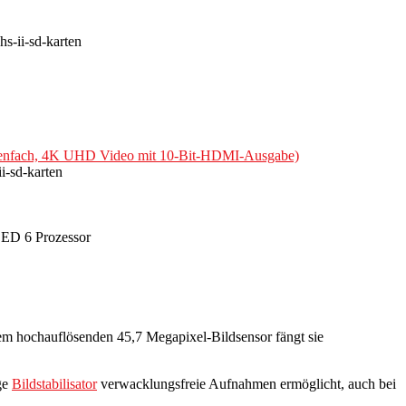
hs-ii-sd-karten
artenfach, 4K UHD Video mit 10-Bit-HDMI-Ausgabe)
i-sd-karten
EED 6 Prozessor
em hochauflösenden 45,7 Megapixel-Bildsensor fängt sie
ige
Bildstabilisator
verwacklungsfreie Aufnahmen ermöglicht, auch bei