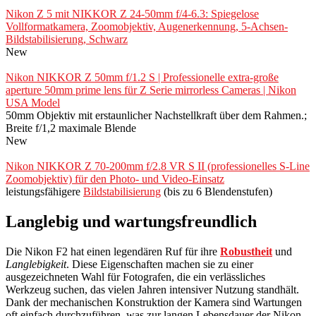
Nikon Z 5 mit NIKKOR Z 24-50mm f/4-6.3: Spiegelose
Vollformatkamera, Zoomobjektiv, Augenerkennung, 5-Achsen-
Bildstabilisierung, Schwarz
New
Nikon NIKKOR Z 50mm f/1.2 S | Professionelle extra-große
aperture 50mm prime lens für Z Serie mirrorless Cameras | Nikon
USA Model
50mm Objektiv mit erstaunlicher Nachstellkraft über dem Rahmen.;
Breite f/1,2 maximale Blende
New
Nikon NIKKOR Z 70‑200mm f/2.8 VR S II (professionelles S-Line
Zoomobjektiv) für den Photo- und Video-Einsatz
leistungsfähigere
Bildstabilisierung
(bis zu 6 Blendenstufen)
Langlebig und wartungsfreundlich
Die Nikon F2 hat einen legendären Ruf für ihre
Robustheit
und
Langlebigkeit
. Diese Eigenschaften machen sie zu einer
ausgezeichneten Wahl für Fotografen, die ein verlässliches
Werkzeug suchen, das vielen Jahren intensiver Nutzung standhält.
Dank der mechanischen Konstruktion der Kamera sind Wartungen
oft einfach durchzuführen, was zur langen Lebensdauer der Nikon