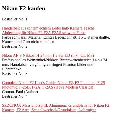
Nikon F2 kaufen
Bestseller No. 1
Handarbeit aus echtem echtem Leder halb Kamera Tasche
Abdeckung für Nikon F2 F2A F2AS schwarz Farbe
Farbe schwarz.; Material: Echtes Leder.; Inhalt: 1 PC-Kamerahälfte,
Kamera und Gurt nicht enthalten.
Bestseller No. 2
Nikon AF-S Nikkor 14-24 mm 1:2.8G ED (inkl. CL-M3)
Professionelles Weitwinkel-Nikkor; Brennweitenbereich 14 bis 24
mm; Nanokristallvergütung verringert Phantombilder und
Lichtreflexe
Bestseller No. 3
Complete Nikon F2 User's Guide: Nikon F2, F2 Photomic, F-2S
Photomic, F-2SB, F-2A, F-2AS (Hove Modern Classics)
Comon, Paul (Author)
Bestseller No. 4
SZZCNOX Massivholzgriff, Aluminium-Grundplatte für Nikon F2-
Kamera, F2 Arca, Schnellwechsel-Grundplatte, L-förmiger