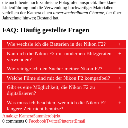
die auch heute noch zahlreiche Fotografen anspricht. Ihre klare
Linienführung und die Verwendung hochwertiger Materialien
verleihen der Kamera einen
unverwechselbaren Charme
, der über
Jahrzehnte hinweg Bestand hat.
FAQ: Häufig gestellte Fragen
Wie wechsle ich die Batterien in der Nikon F2?
Kann ich die Nikon F2 mit modernen Blitzgeräten
verwenden?
Wie reinige ich den Sucher meiner Nikon F2?
Welche Filme sind mit der Nikon F2 kompatibel?
Gibt es eine Möglichkeit, die Nikon F2 zu
digitalisieren?
Was muss ich beachten, wenn ich die Nikon F2
längere Zeit nicht benutze?
Analoge Kamera
Sammlerobjekt
0 comments
0
Facebook
Twitter
Pinterest
Email