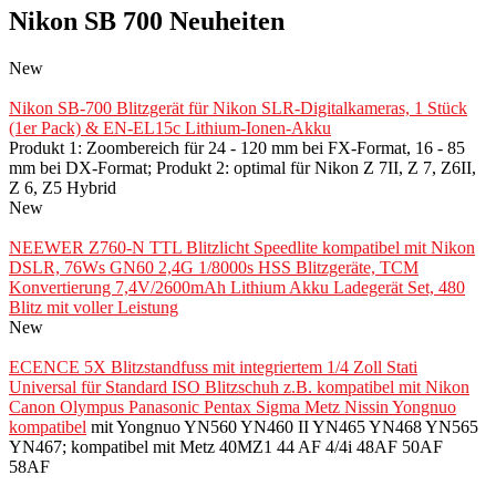
Nikon SB 700 Neuheiten
New
Nikon SB-700 Blitzgerät für Nikon SLR-Digitalkameras, 1 Stück
(1er Pack) & EN-EL15c Lithium-Ionen-Akku
Produkt 1: Zoombereich für 24 - 120 mm bei FX-Format, 16 - 85
mm bei DX-Format; Produkt 2: optimal für Nikon Z 7II, Z 7, Z6II,
Z 6, Z5 Hybrid
New
NEEWER Z760-N TTL Blitzlicht Speedlite kompatibel mit Nikon
DSLR, 76Ws GN60 2,4G 1/8000s HSS Blitzgeräte, TCM
Konvertierung 7,4V/2600mAh Lithium Akku Ladegerät Set, 480
Blitz mit voller Leistung
New
ECENCE 5X Blitzstandfuss mit integriertem 1/4 Zoll Stati
Universal für Standard ISO Blitzschuh z.B. kompatibel mit Nikon
Canon Olympus Panasonic Pentax Sigma Metz Nissin Yongnuo
kompatibel
mit Yongnuo YN560 YN460 II YN465 YN468 YN565
YN467; kompatibel mit Metz 40MZ1 44 AF 4/4i 48AF 50AF
58AF