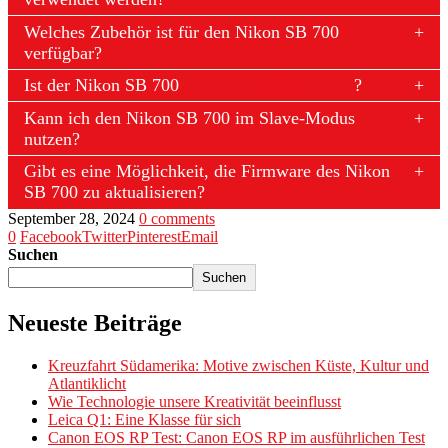
Welches Zubehör ist für den Nikon SB 700
verfügbar?
Ist der Nikon SB 700
wetterfest
?
Kann ich den Nikon SB 700 im Slave-Modus
nutzen?
Gibt es eine Möglichkeit, die Firmware des Nikon
SB 700 zu aktualisieren?
September 28, 2024
0 comments
0
Facebook
Twitter
Pinterest
Email
Suchen
Suchen
Neueste Beiträge
Kreuzfahrt Südamerika: Motive zwischen Küste, Kultur und
Atlantiklicht
Wie Technologie unsere Kreativität beeinflusst
Leica Q1: Eine Klasse für sich
Canon EOS RP Test: Canon EOS RP im ausführlichen Test