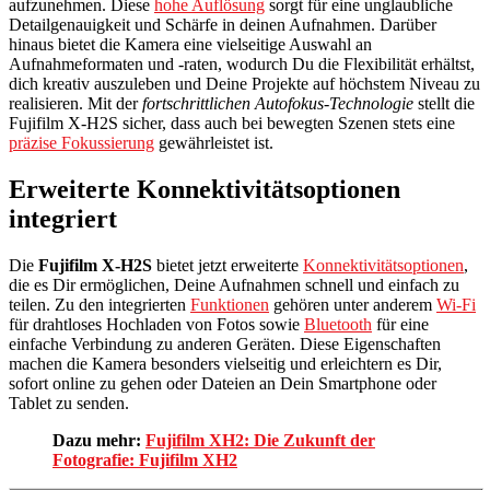
aufzunehmen. Diese
hohe Auflösung
sorgt für eine unglaubliche
Detailgenauigkeit und Schärfe in deinen Aufnahmen. Darüber
hinaus bietet die Kamera eine vielseitige Auswahl an
Aufnahmeformaten und -raten, wodurch Du die Flexibilität erhältst,
dich kreativ auszuleben und Deine Projekte auf höchstem Niveau zu
realisieren. Mit der
fortschrittlichen Autofokus-Technologie
stellt die
Fujifilm X-H2S sicher, dass auch bei bewegten Szenen stets eine
präzise Fokussierung
gewährleistet ist.
Erweiterte Konnektivitätsoptionen
integriert
Die
Fujifilm X-H2S
bietet jetzt erweiterte
Konnektivitätsoptionen
,
die es Dir ermöglichen, Deine Aufnahmen schnell und einfach zu
teilen. Zu den integrierten
Funktionen
gehören unter anderem
Wi-Fi
für drahtloses Hochladen von Fotos sowie
Bluetooth
für eine
einfache Verbindung zu anderen Geräten. Diese Eigenschaften
machen die Kamera besonders vielseitig und erleichtern es Dir,
sofort online zu gehen oder Dateien an Dein Smartphone oder
Tablet zu senden.
Dazu mehr:
Fujifilm XH2: Die Zukunft der
Fotografie: Fujifilm XH2