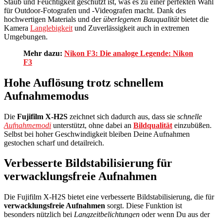
Staub und Feuchtigkeit geschützt ist, was es zu einer perfekten Wahl
für Outdoor-Fotografen und -Videografen macht. Dank des
hochwertigen Materials und der
überlegenen Bauqualität
bietet die
Kamera
Langlebigkeit
und Zuverlässigkeit auch in extremen
Umgebungen.
Mehr dazu:
Nikon F3: Die analoge Legende: Nikon
F3
Hohe Auflösung trotz schnellem
Aufnahmemodus
Die
Fujifilm X-H2S
zeichnet sich dadurch aus, dass sie
schnelle
Aufnahmemodi
unterstützt, ohne dabei an
Bildqualität
einzubüßen.
Selbst bei hoher Geschwindigkeit bleiben Deine Aufnahmen
gestochen scharf und detailreich.
Verbesserte Bildstabilisierung für
verwacklungsfreie Aufnahmen
Die Fujifilm X-H2S bietet eine verbesserte Bildstabilisierung, die für
verwacklungsfreie Aufnahmen
sorgt. Diese Funktion ist
besonders nützlich bei
Langzeitbelichtungen
oder wenn Du aus der