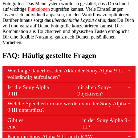
Fotografen. Das Menüsystem wurde so gestaltet, dass Du schnell
auf wichtige
Funktionen
zugreifen kannst. Viele Einstellungen
lassen sich individuell anpassen, um den Workflow zu optimieren.
Darüber hinaus sorgt das
übersichtliche Layout
dafür, dass Du Dich
voll und ganz auf Deine Fotografie konzentrieren kannst. Die
Kombination aus Touchscreen und physischen Tasten ermöglicht
Dir eine flexible Nutzung, ganz nach Deinen persönlichen
Vorlieben.
FAQ: Häufig gestellte Fragen
Wie lange dauert es, den Akku der Sony Alpha 9 III
vollständig aufzuladen?
Ist die Sony Alpha
kompatibel
mit alten Sony-
9 III
Objektiven?
Welche Speicherformate werden von der Sony Alpha
9 III unterstützt?
Gibt es
integrierte
in der Sony Alpha 9
eine
Bildstabilisierung
III?
Kann die Sony Alpha 9 III auch RAW-