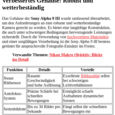
Verbessertes Gehäuse: Robust und
wetterbeständig
Das Gehäuse der
Sony Alpha 9 III
wurde umfassend überarbeitet,
um den Anforderungen an eine robuste und wetterbeständige
Kamera gerecht zu werden. Es bietet eine langlebige Konstruktion,
die auch unter schwierigen Bedingungen hervorragende Leistungen
sicherstellt. Durch die Verwendung von
hochwertigen Materialien
und einer sorgfältigen Verarbeitung ist die
Sony Alpha 9 III
bestens
gerüstet für anspruchsvolle Fotografie-Einsätze im Freien.
Verwandte Themen:
Nikon Makro Objektiv: Blicke
ins Detail
Funktion
Details
Vorteile
Rasante
Exzellente
Bildqualität
selbst
Neuer
Geschwindigkeit
bei schwierigen
Bildsensor
und hohe Auflösung
Lichtverhältnissen
Präzise Schärfe bei
Ermöglicht scharfe
Autofokus-
schnellen
Aufnahmen dynamischer
System
Bewegungen
Szenen
Bis zu 30 Bilder pro
Fängt selbst die schnellsten
Serienbildrate
Sekunde
Bewegungen ein