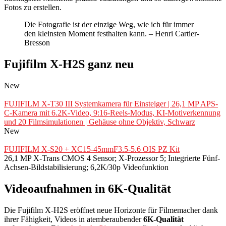
Fotos zu erstellen.
Die Fotografie ist der einzige Weg, wie ich für immer
den kleinsten Moment festhalten kann. – Henri Cartier-
Bresson
Fujifilm X-H2S ganz neu
New
FUJIFILM X-T30 III Systemkamera für Einsteiger | 26,1 MP APS-
C-Kamera mit 6.2K-Video, 9:16-Reels-Modus, KI-Motiverkennung
und 20 Filmsimulationen | Gehäuse ohne Objektiv, Schwarz
New
FUJIFILM X-S20 + XC15-45mmF3.5-5.6 OIS PZ Kit
26,1 MP X-Trans CMOS 4 Sensor; X-Prozessor 5; Integrierte Fünf-
Achsen-Bildstabilisierung; 6,2K/30p Videofunktion
Videoaufnahmen in 6K-Qualität
Die Fujifilm X-H2S eröffnet neue Horizonte für Filmemacher dank
ihrer Fähigkeit, Videos in atemberaubender
6K-Qualität