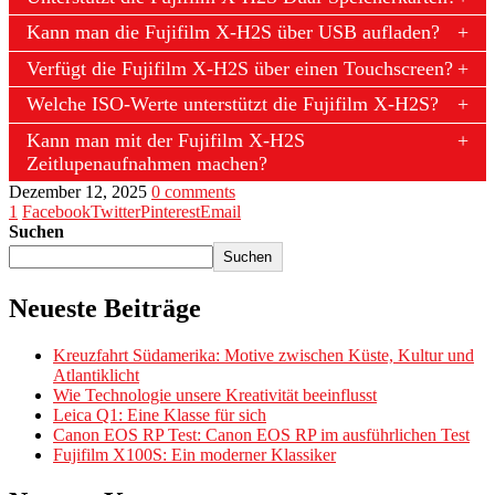
Kann man die Fujifilm X-H2S über USB aufladen?
Verfügt die Fujifilm X-H2S über einen Touchscreen?
Welche ISO-Werte unterstützt die Fujifilm X-H2S?
Kann man mit der Fujifilm X-H2S
Zeitlupenaufnahmen machen?
Dezember 12, 2025
0 comments
1
Facebook
Twitter
Pinterest
Email
Suchen
Suchen
Neueste Beiträge
Kreuzfahrt Südamerika: Motive zwischen Küste, Kultur und
Atlantiklicht
Wie Technologie unsere Kreativität beeinflusst
Leica Q1: Eine Klasse für sich
Canon EOS RP Test: Canon EOS RP im ausführlichen Test
Fujifilm X100S: Ein moderner Klassiker