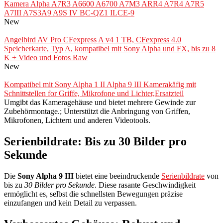
Kamera Alpha A7R3 A6600 A6700 A7M3 ARR4 A7R4 A7R5
A7III A7S3A9 A9S IV BC-QZ1 ILCE-9
New
Angelbird AV Pro CFexpress A v4 1 TB, CFexpress 4.0
Speicherkarte, Typ A, kompatibel mit Sony Alpha und FX, bis zu 8
K + Video und Fotos Raw
New
Kompatibel mit Sony Alpha 1 II Alpha 9 III Kamerakäfig mit
Schnittstellen for Griffe, Mikrofone und Lichter,Ersatzteil
Umgibt das Kameragehäuse und bietet mehrere Gewinde zur
Zubehörmontage.; Unterstützt die Anbringung von Griffen,
Mikrofonen, Lichtern und anderen Videotools.
Serienbildrate: Bis zu 30 Bilder pro
Sekunde
Die
Sony Alpha 9 III
bietet eine beeindruckende
Serienbildrate
von
bis zu
30 Bilder pro Sekunde
. Diese rasante Geschwindigkeit
ermöglicht es, selbst die schnellsten Bewegungen präzise
einzufangen und kein Detail zu verpassen.