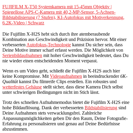
FUJIFILM X-T50 Systemkamera mit 15-45mm Objektiv |
Spiegellose APS-C-Kamera mit 40,2-MP-Sensor, 5-Achsen-
Bildstabilisierung (7 Stufen), KI-Autofokus mit Motiverkennung,
6.2K-Video | Schwarz
Die Fujifilm X-H2S hebt sich durch ihre atemberaubende
Kombination aus Geschwindigkeit und Präzision hervor. Mit einer
verbesserten
Autofokus-Technologie
kannst Du sicher sein, dass
Deine Motive immer scharf erfasst werden. Die Möglichkeit von
Serienbildaufnahmen
mit hoher Geschwindigkeit bedeutet, dass Du
nie wieder einen entscheidenden Moment verpasst.
Wenn es um Video geht, schließt die Fujifilm X-H2S auch hier
keine Kompromisse. Mit
Videoaufnahmen
in beeindruckender
6K-
Qualität
kannst Du filmreife Clips erstellen. Ein robustes und
wetterfestes Gehäuse
stellt sicher, dass diese Kamera Dich selbst
unter schwierigen Bedingungen nicht im Stich lässt.
Trotz des schnellen Aufnahmemodus bietet die Fujifilm X-H2S eine
hohe Bildauflösung. Dank der verbesserten
Bildstabilisierung
sind
Deine Aufnahmen stets verwacklungsfrei. Zahlreiche
Anpassungsmöglichkeiten geben Dir den Raum, Deine Fotografie-
Erfahrung zu personalisieren und genau auf Deine Bedürfnisse
abzustimmen.