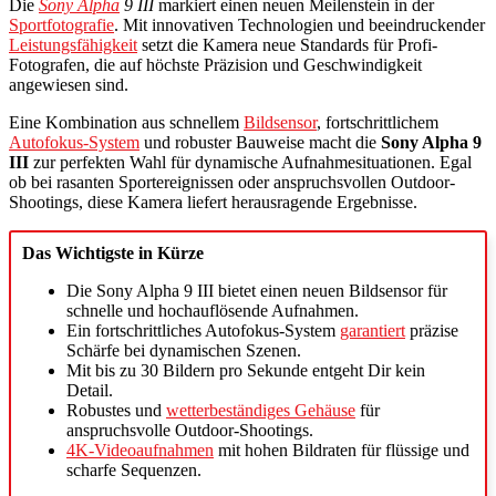
Die
Sony Alpha
9 III
markiert einen neuen Meilenstein in der
Sportfotografie
. Mit innovativen Technologien und beeindruckender
Leistungsfähigkeit
setzt die Kamera neue Standards für Profi-
Fotografen, die auf höchste Präzision und Geschwindigkeit
angewiesen sind.
Eine Kombination aus schnellem
Bildsensor
, fortschrittlichem
Autofokus-System
und robuster Bauweise macht die
Sony Alpha 9
III
zur perfekten Wahl für dynamische Aufnahmesituationen. Egal
ob bei rasanten Sportereignissen oder anspruchsvollen Outdoor-
Shootings, diese Kamera liefert herausragende Ergebnisse.
Das Wichtigste in Kürze
Die Sony Alpha 9 III bietet einen neuen Bildsensor für
schnelle und hochauflösende Aufnahmen.
Ein fortschrittliches Autofokus-System
garantiert
präzise
Schärfe bei dynamischen Szenen.
Mit bis zu 30 Bildern pro Sekunde entgeht Dir kein
Detail.
Robustes und
wetterbeständiges Gehäuse
für
anspruchsvolle Outdoor-Shootings.
4K-Videoaufnahmen
mit hohen Bildraten für flüssige und
scharfe Sequenzen.