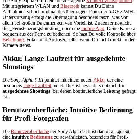
Die Sony Alpha 9 III bietet herausragende
Konnektivitätsoptionen
.
Mit integriertem WLAN und
Bluetooth
kannst Du Deine
Aufnahmen schnell und nahtlos übertragen. Dank der 5-GHz-WiFi-
Unterstützung erfolgt die Übertragung besonders rasch, was vor
allem bei großen Datenmengen von Vorteil ist. Zudem ermöglicht
die _Fernsteuerungsfunktion_ über eine
mobile App
, Deine Kamera
bequem aus der Ferne zu bedienen. So hast Du volle Kontrolle über
Belichtung
, Fokus und Auslöser, selbst wenn Du nicht direkt an der
Kamera stehst.
Akku: Lange Laufzeit für ausgedehnte
Shootings
Die
Sony Alpha 9 III
punktet mit einem neuen
Akku
, der eine
besonders
lange Laufzeit
bietet. Dies ist besonders nützlich für
ausgedehnte Shootings
, bei denen kontinuierliche Leistung gefragt
ist.
Benutzeroberfläche: Intuitive Bedienung
für Profi-Fotografen
Die
Benutzeroberfläche
der Sony Alpha 9 III ist darauf ausgelegt,
eine
intuitive
Bedienung
zu gewährleisten, besonders für Profi-