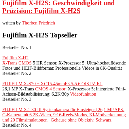
Fujifilm X-H2S: Geschwindigkeit und
Präzision: Fujifilm X-H2S
written by
Thorben Friedrich
Fujifilm X-H2S Topseller
Bestseller No. 1
Fujifilm X-H2
X-Trans CMOS
5 HR Sensor, X-Prozessor 5; Ultra-hochauflösende
Fotos und HEIF-Bildformat; Professionelle Videos in 8K-Qualität
Bestseller No. 2
FUJIFILM X-S20 + XC15-45mmF3.5-5.6 OIS PZ Kit
26,1 MP X-Trans
CMOS 4 Sensor
; X-Prozessor 5; Integrierte Fünf-
Achsen-Bildstabilisierung; 6,2K/30p
Videofunktion
Bestseller No. 3
FUJIFILM X-T30 III Systemkamera für Einsteiger | 26,1 MP APS-
C-Kamera mit 6.2K-Video, 9:16-Reels-Modus, KI-Motiverkennung
und 20 Filmsimulationen | Gehäuse ohne Objektiv, Schwarz
Bestseller No. 4