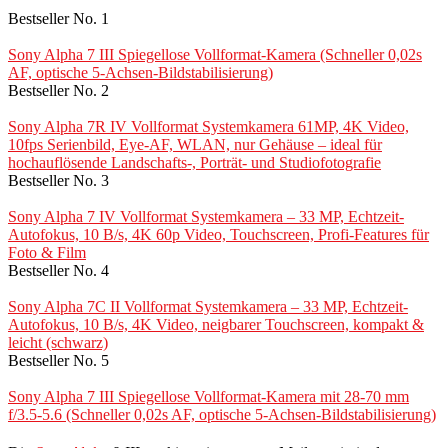
Bestseller No. 1
Sony Alpha 7 III Spiegellose Vollformat-Kamera (Schneller 0,02s
AF, optische 5-Achsen-Bildstabilisierung)
Bestseller No. 2
Sony Alpha 7R IV Vollformat Systemkamera 61MP, 4K Video,
10fps Serienbild, Eye-AF, WLAN, nur Gehäuse – ideal für
hochauflösende Landschafts-, Porträt- und Studiofotografie
Bestseller No. 3
Sony Alpha 7 IV Vollformat Systemkamera – 33 MP, Echtzeit-
Autofokus, 10 B/s, 4K 60p Video, Touchscreen, Profi-Features für
Foto & Film
Bestseller No. 4
Sony Alpha 7C II Vollformat Systemkamera – 33 MP, Echtzeit-
Autofokus, 10 B/s, 4K Video, neigbarer Touchscreen, kompakt &
leicht (schwarz)
Bestseller No. 5
Sony Alpha 7 III Spiegellose Vollformat-Kamera mit 28-70 mm
f/3.5-5.6 (Schneller 0,02s AF, optische 5-Achsen-Bildstabilisierung)