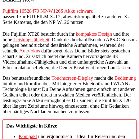
Fujifilm 16528470 NP-W126S Akku schwarz
passend zur FUJIFILM X-T2; abwärtskompatibel zu anderen X-
Serie Kameras, die den NP-W126 nutzen
Die Fujifilm XT20 besticht durch ihr
kompaktes Design
und ihre
hohe
Leistungsfähigkeit
. Dank des hochauflösenden APS-C Sensors
gelingen beeindruckend detailreiche Aufnahmen, während der
schnelle
Autofokus
dafür sorgt, dass Deine Bilder stets gestochen
scharf sind. Zusätzlich bietet die Kamera hervorragende 4K-
Videoaufnahme-Fähigkeiten und eine umfangreiche Auswahl an
Filmsimulationseffekten, die Deiner Kreativität freien Lauf lassen.
Das benutzerfreundliche
Touchscreen-Display
macht die
Bedienung
intuitiv und komfortabel. Mit integrierter Bluetooth- und WLAN-
Technologie kannst Du Deine Aufnahmen ganz einfach mit anderen
Geräten teilen oder direkt in sozialen Medien veröffentlichen. Der
leistungsstarke Akku ermöglicht es Dir zudem, die Fujifilm XT20
über längere Zeiträume hinweg einzusetzen, ohne Dir Gedanken
über häufiges Nachladen machen zu müssen.
Das Wichtigste in Kürze
Kompakt
und ergonomisch – Ideal für Reisen und den