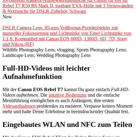
JoyousMall Kamera-Aufbewahrungstasche für Canon für eos für
Rebel T7 R50 R6 Mark II, tragbare EVA-Hülle mit 3 Trennwänden
& Netztasche für DSLR-Zubehör, Schwarz
New
DSLR Camera Lens, 85-mm-Vollformat-Porträtobjektiv mit
manueller Fokussierung und Lichtstärke von Einer Lichtstärke von
1:1,8. Kompatibel mit Canon EOS 600D, 1300D, 6D, 7D, Sony
und Nikon.(RF)
Wildlife Photography Lens; vlogging; Sports Photography Lens;
Landscape Lens; Wedding Photography Lens
Full-HD-Videos mit leichter
Aufnahmefunktion
Mit der
Canon EOS Rebel T7
kannst Du ganz einfach
Full-HD-
Videos aufnehmen
. Die
intuitive Bedienung
und die einfache
Menüführung ermöglichen es auch Anfängern, ihre ersten
Videoaufnahmen
problemlos zu meistern. Verpasse keinen Moment
mehr und halte Deine Erlebnisse in beeindruckender Qualität fest.
Eingebautes WLAN und NFC zum Teilen