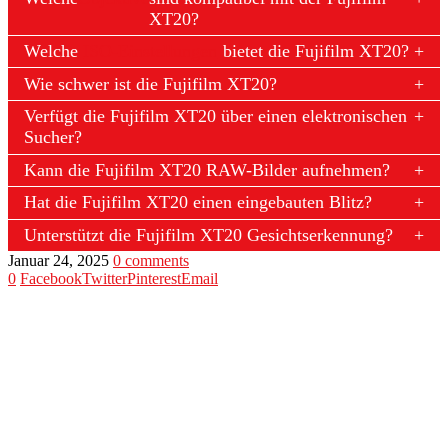
XT20?
Welche
ISO-Einstellungen
bietet die Fujifilm XT20?
Wie schwer ist die Fujifilm XT20?
Verfügt die Fujifilm XT20 über einen elektronischen
Sucher?
Kann die Fujifilm XT20 RAW-Bilder aufnehmen?
Hat die Fujifilm XT20 einen eingebauten Blitz?
Unterstützt die Fujifilm XT20 Gesichtserkennung?
Januar 24, 2025
0 comments
0
Facebook
Twitter
Pinterest
Email