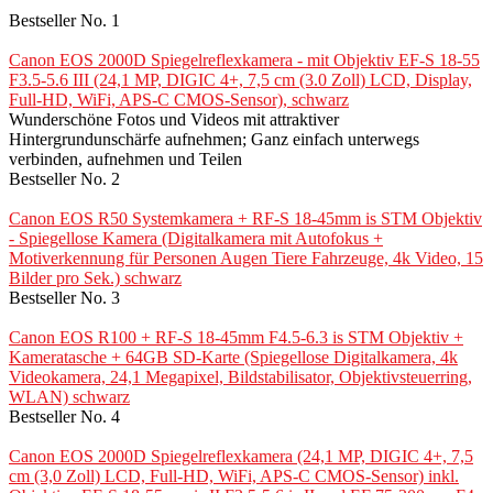
Bestseller No. 1
Canon EOS 2000D Spiegelreflexkamera - mit Objektiv EF-S 18-55
F3.5-5.6 III (24,1 MP, DIGIC 4+, 7,5 cm (3.0 Zoll) LCD, Display,
Full-HD, WiFi, APS-C CMOS-Sensor), schwarz
Wunderschöne Fotos und Videos mit attraktiver
Hintergrundunschärfe aufnehmen; Ganz einfach unterwegs
verbinden, aufnehmen und Teilen
Bestseller No. 2
Canon EOS R50 Systemkamera + RF-S 18-45mm is STM Objektiv
- Spiegellose Kamera (Digitalkamera mit Autofokus +
Motiverkennung für Personen Augen Tiere Fahrzeuge, 4k Video, 15
Bilder pro Sek.) schwarz
Bestseller No. 3
Canon EOS R100 + RF-S 18-45mm F4.5-6.3 is STM Objektiv +
Kameratasche + 64GB SD-Karte (Spiegellose Digitalkamera, 4k
Videokamera, 24,1 Megapixel, Bildstabilisator, Objektivsteuerring,
WLAN) schwarz
Bestseller No. 4
Canon EOS 2000D Spiegelreflexkamera (24,1 MP, DIGIC 4+, 7,5
cm (3,0 Zoll) LCD, Full-HD, WiFi, APS-C CMOS-Sensor) inkl.