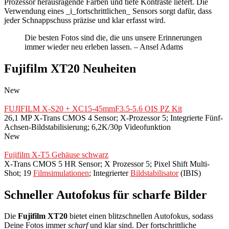
Prozessor herausragende Farben und tiefe Kontraste liefert. Die
Verwendung eines _i_fortschrittlichen_ Sensors sorgt dafür, dass
jeder Schnappschuss präzise und klar erfasst wird.
Die besten Fotos sind die, die uns unsere Erinnerungen
immer wieder neu erleben lassen. – Ansel Adams
Fujifilm XT20 Neuheiten
New
FUJIFILM X-S20 + XC15-45mmF3.5-5.6 OIS PZ Kit
26,1 MP X-Trans CMOS 4 Sensor; X-Prozessor 5; Integrierte Fünf-
Achsen-Bildstabilisierung; 6,2K/30p Videofunktion
New
Fujifilm X-T5 Gehäuse schwarz
X-Trans CMOS 5 HR Sensor; X Prozessor 5; Pixel Shift Multi-
Shot; 19
Filmsimulationen
; Integrierter
Bildstabilisator
(IBIS)
Schneller Autofokus für scharfe Bilder
Die
Fujifilm XT20
bietet einen blitzschnellen Autofokus, sodass
Deine Fotos immer
scharf
und klar sind. Der fortschrittliche