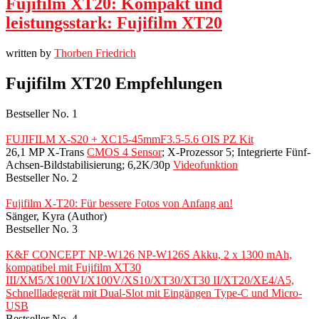
Fujifilm XT20: Kompakt und
leistungsstark: Fujifilm XT20
written by
Thorben Friedrich
Fujifilm XT20 Empfehlungen
Bestseller No. 1
FUJIFILM X-S20 + XC15-45mmF3.5-5.6 OIS PZ Kit
26,1 MP X-Trans
CMOS 4 Sensor
; X-Prozessor 5; Integrierte Fünf-
Achsen-Bildstabilisierung; 6,2K/30p
Videofunktion
Bestseller No. 2
Fujifilm X-T20: Für bessere Fotos von Anfang an!
Sänger, Kyra (Author)
Bestseller No. 3
K&F CONCEPT NP-W126 NP-W126S Akku, 2 x 1300 mAh,
kompatibel mit Fujifilm XT30
III/XM5/X100VI/X100V/XS10/XT30/XT30 II/XT20/XE4/A5,
Schnellladegerät mit Dual-Slot mit Eingängen Type-C und Micro-
USB
Bestseller No. 4