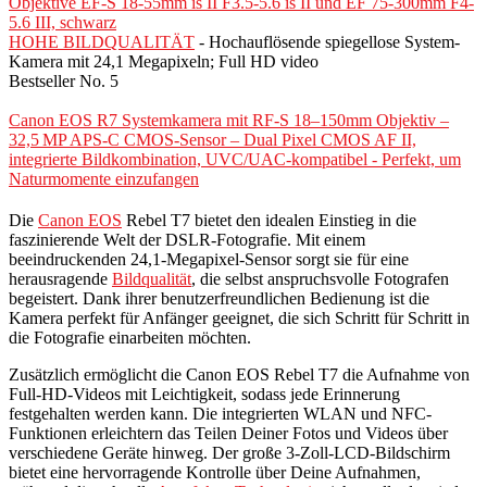
Objektive EF-S 18-55mm is II F3.5-5.6 is II und EF 75-300mm F4-
5.6 III, schwarz
HOHE BILDQUALITÄT
- Hochauflösende spiegellose System-
Kamera mit 24,1 Megapixeln; Full HD video
Bestseller No. 5
Canon EOS R7 Systemkamera mit RF-S 18–150mm Objektiv –
32,5 MP APS-C CMOS-Sensor – Dual Pixel CMOS AF II,
integrierte Bildkombination, UVC/UAC-kompatibel - Perfekt, um
Naturmomente einzufangen
Die
Canon EOS
Rebel T7 bietet den idealen Einstieg in die
faszinierende Welt der DSLR-Fotografie. Mit einem
beeindruckenden 24,1-Megapixel-Sensor sorgt sie für eine
herausragende
Bildqualität
, die selbst anspruchsvolle Fotografen
begeistert. Dank ihrer benutzerfreundlichen Bedienung ist die
Kamera perfekt für Anfänger geeignet, die sich Schritt für Schritt in
die Fotografie einarbeiten möchten.
Zusätzlich ermöglicht die Canon EOS Rebel T7 die Aufnahme von
Full-HD-Videos mit Leichtigkeit, sodass jede Erinnerung
festgehalten werden kann. Die integrierten WLAN und NFC-
Funktionen erleichtern das Teilen Deiner Fotos und Videos über
verschiedene Geräte hinweg. Der große 3-Zoll-LCD-Bildschirm
bietet eine hervorragende Kontrolle über Deine Aufnahmen,