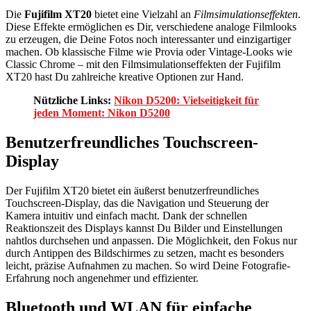
Die
Fujifilm XT20
bietet eine Vielzahl an
Filmsimulationseffekten
.
Diese Effekte ermöglichen es Dir, verschiedene analoge Filmlooks
zu erzeugen, die Deine Fotos noch interessanter und einzigartiger
machen. Ob klassische Filme wie Provia oder Vintage-Looks wie
Classic Chrome – mit den Filmsimulationseffekten der Fujifilm
XT20 hast Du zahlreiche kreative Optionen zur Hand.
Nützliche Links:
Nikon D5200: Vielseitigkeit für
jeden Moment: Nikon D5200
Benutzerfreundliches Touchscreen-
Display
Der Fujifilm XT20 bietet ein äußerst benutzerfreundliches
Touchscreen-Display, das die Navigation und Steuerung der
Kamera intuitiv und einfach macht. Dank der schnellen
Reaktionszeit des Displays kannst Du Bilder und Einstellungen
nahtlos durchsehen und anpassen. Die Möglichkeit, den Fokus nur
durch Antippen des Bildschirmes zu setzen, macht es besonders
leicht, präzise Aufnahmen zu machen. So wird Deine Fotografie-
Erfahrung noch angenehmer und effizienter.
Bluetooth und WLAN für einfache