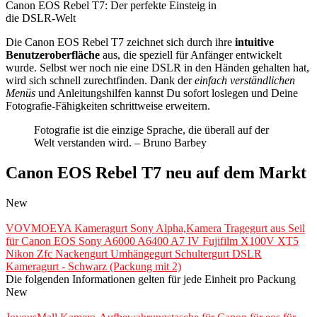
Canon EOS Rebel T7: Der perfekte Einsteig in
die DSLR-Welt
Die Canon EOS Rebel T7 zeichnet sich durch ihre
intuitive
Benutzeroberfläche
aus, die speziell für Anfänger entwickelt
wurde. Selbst wer noch nie eine DSLR in den Händen gehalten hat,
wird sich schnell zurechtfinden. Dank der
einfach verständlichen
Menüs
und Anleitungshilfen kannst Du sofort loslegen und Deine
Fotografie-Fähigkeiten schrittweise erweitern.
Fotografie ist die einzige Sprache, die überall auf der
Welt verstanden wird. – Bruno Barbey
Canon EOS Rebel T7 neu auf dem Markt
New
VOVMOEYA Kameragurt Sony Alpha,Kamera Tragegurt aus Seil
für Canon EOS Sony A6000 A6400 A7 IV Fujifilm X100V XT5
Nikon Zfc Nackengurt Umhängegurt Schultergurt DSLR
Kameragurt - Schwarz (Packung mit 2)
Die folgenden Informationen gelten für jede Einheit pro Packung
New