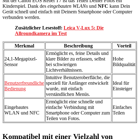
Mit der Canon EOS Rebel T7 ist das Teilen Deiner Fotos ein
Kinderspiel. Dank des
eingebauten WLANs
und
NFC
kann Dein
Gerät schnell und einfach mit Deinem Smartphone oder Computer
verbunden werden.
Zusätzlicher Lesestoff:
Leica V-Lux 5: Die
Allroundkamera im Test
Merkmal
Beschreibung
Vorteil
Ermöglicht es, feine Details und
24,1-Megapixel-
klare Bilder zu erfassen, selbst
Hohe
Sensor
bei schwierigen
Bildqualität
Lichtverhältnissen.
Intuitive Benutzeroberfläche, die
Benutzerfreundliche
speziell für Anfänger entwickelt
Ideal für
Bedienung
wurde, mit einfach
Einsteiger
verständlichen Menüs.
Ermöglicht eine schnelle und
Eingebautes
einfache Verbindung mit
Einfaches
WLAN und NFC
Smartphone oder Computer zum
Teilen
Teilen von Fotos.
Kompatibel mit einer Vielzahl von