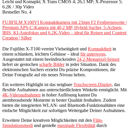
Leicht und Komapkt; X Trans CMOS 4; 26,1 MP; X-Prozessor 5;
6.2K / 30p Video
Bestseller No. 4
FUJIFILM X100VI Kompaktkamera mit 23mm F2 Festbrennweite |
Premium APS-C-Kamera mit 40,2 MP, Hybrid-Sucher, 5-Achsen-
IBIS, KI-Autofokus und 6.2K-Video – ideal für Reisen und Content
Creation | Silber
Die Fujifilm X-T100 vereint Vielseitigkeit und
Kompaktheit
in
einem schlanken, leichten Gehäuse – ideal
für unterwegs
.
Ausgestattet mit einem beeindruckenden
24,2-Megapixel-Sensor
liefert sie gestochen
scharfe Bilder
in jeder Situation. Dank des
elektronischen Suchers erzielst Du präzise Kompositionen, die
Deine Fotografie auf ein neues Niveau heben.
Ein weiteres Highlight ist das neigbare
Touchscreen-Display
, das
flexible Aufnahmen aus unterschiedlichsten Winkeln ermöglicht. Mit
4K-Videoaufnahmen
in hoher Auflösung kannst Du
atemberaubende Momente in bester Qualität festhalten. Zudem
bieten die integrierten WLAN- und Bluetooth-Funktionalitäten eine
einfache Möglichkeit zur sofortigen Weitergabe Deiner Aufnahmen.
Erweitere Deine kreativen Möglichkeiten mit den
Film-
Simulationsmodi
und genieße
maximale Flexibilität
durch