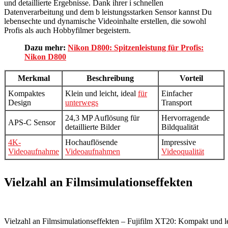
und detaillierte Ergebnisse. Dank ihrer i schnellen
Datenverarbeitung und dem b leistungsstarken Sensor kannst Du
lebensechte und dynamische Videoinhalte erstellen, die sowohl
Profis als auch Hobbyfilmer begeistern.
Dazu mehr:
Nikon D800: Spitzenleistung für Profis:
Nikon D800
Merkmal
Beschreibung
Vorteil
Kompaktes
Klein und leicht, ideal
für
Einfacher
Design
unterwegs
Transport
24,3 MP Auflösung für
Hervorragende
APS-C Sensor
detaillierte Bilder
Bildqualität
4K-
Hochauflösende
Impressive
Videoaufnahme
Videoaufnahmen
Videoqualität
Vielzahl an Filmsimulationseffekten
Vielzahl an Filmsimulationseffekten – Fujifilm XT20: Kompakt und l