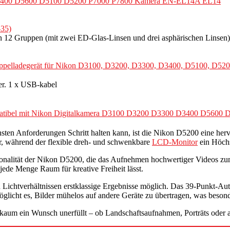
3400 D5600 D5100 D5200 P7000 P7800 Kamera EN-EL14A EL14
-35)
 12 Gruppen (mit zwei ED-Glas-Linsen und drei asphärischen Linsen)
ladegerät für Nikon D3100, D3200, D3300, D3400, D5100, D5200
r. 1 x USB-kabel
tibel mit Nikon Digitalkamera D3100 D3200 D3300 D3400 D5600 
ichsten Anforderungen Schritt halten kann, ist die Nikon D5200 eine h
der, während der flexible dreh- und schwenkbare
LCD-Monitor
ein Höchs
nalität der Nikon D5200, die das Aufnehmen hochwertiger Videos zum K
ede Menge Raum für kreative Freiheit lässt.
Lichtverhältnissen erstklassige Ergebnisse möglich. Das 39-Punkt-Aut
glicht es, Bilder mühelos auf andere Geräte zu übertragen, was besonde
um ein Wunsch unerfüllt – ob Landschaftsaufnahmen, Porträts oder ac