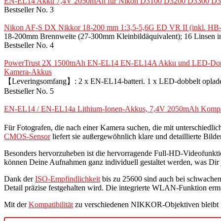
EN-EL14 Akku 7,4V 2050mAh für Nikon D3100 D3200 D3300 D
Bestseller No. 3
Nikon AF-S DX Nikkor 18-200 mm 1:3,5-5,6G ED VR II (inkl. HB
18-200mm Brennweite (27-300mm Kleinbildäquivalent); 16 Linsen in
Bestseller No. 4
PowerTrust 2X 1500mAh EN-EL14 EN-EL14A Akku und LED-Doppel
Kamera-Akkus
【Leveringsomfang】: 2 x EN-EL14-batteri. 1 x LED-dobbelt oplade
Bestseller No. 5
EN-EL14 / EN-EL14a Lithium-Ionen-Akkus, 7,4V 2050mAh Kompa
Für Fotografen, die nach einer Kamera suchen, die mit unterschiedl
CMOS-Sensor
liefert sie außergewöhnlich klare und detaillierte Bil
Besonders hervorzuheben ist die hervorragende Full-HD-Videofunktio
können Deine Aufnahmen ganz individuell gestaltet werden, was Dir j
Dank der
ISO-Empfindlichkeit
bis zu 25600 sind auch bei schwachen 
Detail präzise festgehalten wird. Die integrierte WLAN-Funktion ermö
Mit der
Kompatibilität
zu verschiedenen NIKKOR-Objektiven bleibt ka