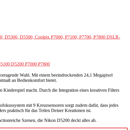
, D5300, D5500, Coolpix P7000, P7100, P7700, P7800 DSLR-
D5100 D5200 P7000 P7800
ervorragende Wahl. Mit einem beeindruckenden 24,1 Megapixel
tmaß an Bedienkomfort bietet.
inderspiel macht. Durch die Integration eines kreativen Filters
ofokussystem mit 9 Kreuzsensoren sorgt zudem dafür, dass jedes
rs praktisch für das Teilen Deiner Kreationen ist.
tionreiche Szenen, die Nikon D5200 deckt alles ab.