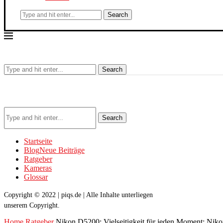
Search
Search
Search
Startseite
Blog
Neue Beiträge
Ratgeber
Kameras
Glossar
Copyright © 2022 | piqs.de | Alle Inhalte unterliegen
unserem Copyright.
Home
Ratgeber
Nikon D5200: Vielseitigkeit für jeden Moment: Ni