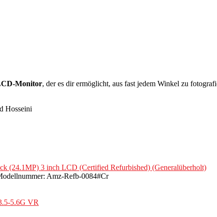
 LCD-Monitor
, der es dir ermöglicht, aus fast jedem Winkel zu fotograf
ed Hosseini
 (24.1MP) 3 inch LCD (Certified Refurbished) (Generalüberholt)
k; Modellnummer: Amz-Refb-0084#Cr
3.5-5.6G VR