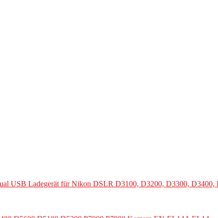
al USB Ladegerät für Nikon DSLR D3100, D3200, D3300, D3400, 