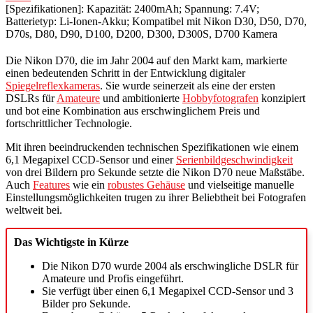
[Spezifikationen]: Kapazität: 2400mAh; Spannung: 7.4V;
Batterietyp: Li-Ionen-Akku; Kompatibel mit Nikon D30, D50, D70,
D70s, D80, D90, D100, D200, D300, D300S, D700 Kamera
Die Nikon D70, die im Jahr 2004 auf den Markt kam, markierte
einen bedeutenden Schritt in der Entwicklung digitaler
Spiegelreflexkameras
. Sie wurde seinerzeit als eine der ersten
DSLRs für
Amateure
und ambitionierte
Hobbyfotografen
konzipiert
und bot eine Kombination aus erschwinglichem Preis und
fortschrittlicher Technologie.
Mit ihren beeindruckenden technischen Spezifikationen wie einem
6,1 Megapixel CCD-Sensor und einer
Serienbildgeschwindigkeit
von drei Bildern pro Sekunde setzte die Nikon D70 neue Maßstäbe.
Auch
Features
wie ein
robustes Gehäuse
und vielseitige manuelle
Einstellungsmöglichkeiten trugen zu ihrer Beliebtheit bei Fotografen
weltweit bei.
Das Wichtigste in Kürze
Die Nikon D70 wurde 2004 als erschwingliche DSLR für
Amateure und Profis eingeführt.
Sie verfügt über einen 6,1 Megapixel CCD-Sensor und 3
Bilder pro Sekunde.