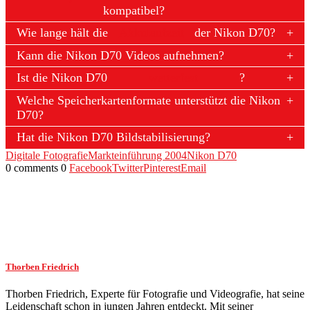
kompatibel?
Wie lange hält die
Akkulaufzeit
der Nikon D70?
Kann die Nikon D70 Videos aufnehmen?
Ist die Nikon D70
wetterfest
?
Welche Speicherkartenformate unterstützt die Nikon
D70?
Hat die Nikon D70 Bildstabilisierung?
Digitale Fotografie
Markteinführung 2004
Nikon D70
0 comments
0
Facebook
Twitter
Pinterest
Email
Thorben Friedrich
Thorben Friedrich, Experte für Fotografie und Videografie, hat seine
Leidenschaft schon in jungen Jahren entdeckt. Mit seiner