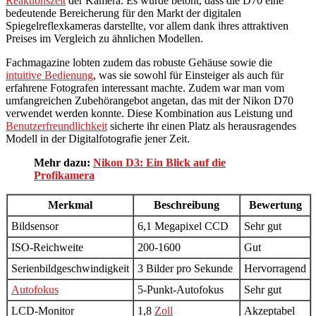
Reaktionszeit
der Kamera. Es wurde betont, dass die D70 eine
bedeutende Bereicherung für den Markt der digitalen
Spiegelreflexkameras darstellte, vor allem dank ihres attraktiven
Preises im Vergleich zu ähnlichen Modellen.
Fachmagazine lobten zudem das robuste Gehäuse sowie die
intuitive Bedienung
, was sie sowohl für Einsteiger als auch für
erfahrene Fotografen interessant machte. Zudem war man vom
umfangreichen Zubehörangebot angetan, das mit der Nikon D70
verwendet werden konnte. Diese Kombination aus Leistung und
Benutzerfreundlichkeit
sicherte ihr einen Platz als herausragendes
Modell in der Digitalfotografie jener Zeit.
Mehr dazu:
Nikon D3: Ein Blick auf die
Profikamera
Merkmal
Beschreibung
Bewertung
Bildsensor
6,1 Megapixel CCD
Sehr gut
ISO-Reichweite
200-1600
Gut
Serienbildgeschwindigkeit
3 Bilder pro Sekunde
Hervorragend
Autofokus
5-Punkt-Autofokus
Sehr gut
LCD-Monitor
1,8
Zoll
Akzeptabel