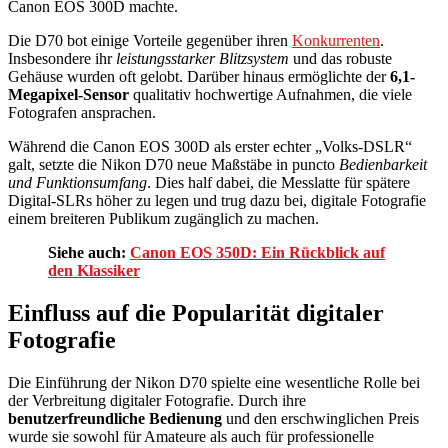
Canon EOS 300D machte.
Die D70 bot einige Vorteile gegenüber ihren
Konkurrenten
.
Insbesondere ihr
leistungsstarker Blitzsystem
und das robuste
Gehäuse wurden oft gelobt. Darüber hinaus ermöglichte der
6,1-
Megapixel-Sensor
qualitativ hochwertige Aufnahmen, die viele
Fotografen ansprachen.
Während die Canon EOS 300D als erster echter „Volks-DSLR“
galt, setzte die Nikon D70 neue Maßstäbe in puncto
Bedienbarkeit
und Funktionsumfang
. Dies half dabei, die Messlatte für spätere
Digital-SLRs höher zu legen und trug dazu bei, digitale Fotografie
einem breiteren Publikum zugänglich zu machen.
Siehe auch:
Canon EOS 350D: Ein Rückblick auf
den Klassiker
Einfluss auf die Popularität digitaler
Fotografie
Die Einführung der Nikon D70 spielte eine wesentliche Rolle bei
der Verbreitung digitaler Fotografie. Durch ihre
benutzerfreundliche Bedienung
und den erschwinglichen Preis
wurde sie sowohl für Amateure als auch für professionelle