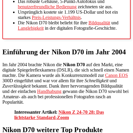
Das robuste Gehäuse, 5-Punkt-Autofokus und
benutzerfreundliche Bedienung
zeichneten sie aus.
Ursprünglich kostete sie 1.199 US-Dollar und bot ein
starkes
Preis-Leistungs-Verhältnis
.
Die Nikon D70 bleibt beliebt für ihre
Bildqualität
und
Langlebigkeit
in der digitalen Fotografie-Geschichte.
Einführung der Nikon D70 im Jahr 2004
Im Jahr 2004 brachte Nikon die
Nikon D70
auf den Markt, eine
digitale Spiegelreflexkamera (DSLR), die sich schnell einen Namen
machte. Die Kamera wurde als Konkurrenzmodell zur
Canon EOS
300D eingeführt und war vor allem für ihre
Schnelligkeit
und
Zuverlässigkeit
bekannt. Dank ihrer hervorragenden Bildqualität
und der einfachen
Handhabung
gewann die Nikon D70 sowohl bei
Amateur- als auch bei professionellen Fotografen rasch an
Popularität.
Interessanter Artikel:
Nikon Z 24-70 28: Das
lichtstarke Standard-Zoom
Nikon D70 weitere Top Produkte