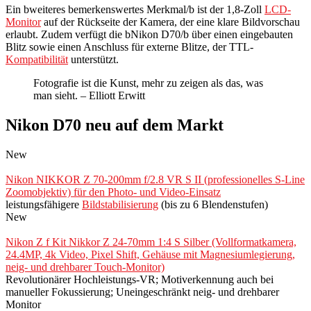
Ein bweiteres bemerkenswertes Merkmal/b ist der 1,8-Zoll
LCD-
Monitor
auf der Rückseite der Kamera, der eine klare Bildvorschau
erlaubt. Zudem verfügt die bNikon D70/b über einen eingebauten
Blitz sowie einen Anschluss für externe Blitze, der TTL-
Kompatibilität
unterstützt.
Fotografie ist die Kunst, mehr zu zeigen als das, was
man sieht. – Elliott Erwitt
Nikon D70 neu auf dem Markt
New
Nikon NIKKOR Z 70‑200mm f/2.8 VR S II (professionelles S-Line
Zoomobjektiv) für den Photo- und Video-Einsatz
leistungsfähigere
Bildstabilisierung
(bis zu 6 Blendenstufen)
New
Nikon Z f Kit Nikkor Z 24-70mm 1:4 S Silber (Vollformatkamera,
24.4MP, 4k Video, Pixel Shift, Gehäuse mit Magnesiumlegierung,
neig- und drehbarer Touch-Monitor)
Revolutionärer Hochleistungs-VR; Motiverkennung auch bei
manueller Fokussierung; Uneingeschränkt neig- und drehbarer
Monitor