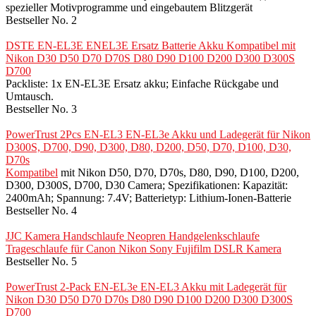
spezieller Motivprogramme und eingebautem Blitzgerät
Bestseller No. 2
DSTE EN-EL3E ENEL3E Ersatz Batterie Akku Kompatibel mit
Nikon D30 D50 D70 D70S D80 D90 D100 D200 D300 D300S
D700
Packliste: 1x EN-EL3E Ersatz akku; Einfache Rückgabe und
Umtausch.
Bestseller No. 3
PowerTrust 2Pcs EN-EL3 EN-EL3e Akku und Ladegerät für Nikon
D300S, D700, D90, D300, D80, D200, D50, D70, D100, D30,
D70s
Kompatibel
mit Nikon D50, D70, D70s, D80, D90, D100, D200,
D300, D300S, D700, D30 Camera; Spezifikationen: Kapazität:
2400mAh; Spannung: 7.4V; Batterietyp: Lithium-Ionen-Batterie
Bestseller No. 4
JJC Kamera Handschlaufe Neopren Handgelenkschlaufe
Trageschlaufe für Canon Nikon Sony Fujifilm DSLR Kamera
Bestseller No. 5
PowerTrust 2-Pack EN-EL3e EN-EL3 Akku mit Ladegerät für
Nikon D30 D50 D70 D70s D80 D90 D100 D200 D300 D300S
D700