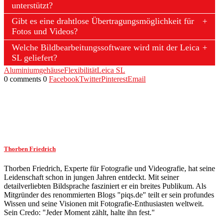
unterstützt?
Gibt es eine drahtlose Übertragungsmöglichkeit für
Fotos und Videos?
Welche Bildbearbeitungssoftware wird mit der Leica
SL geliefert?
Aluminiumgehäuse
Flexibilität
Leica SL
0 comments
0
Facebook
Twitter
Pinterest
Email
Thorben Friedrich
Thorben Friedrich, Experte für Fotografie und Videografie, hat seine
Leidenschaft schon in jungen Jahren entdeckt. Mit seiner
detailverliebten Bildsprache fasziniert er ein breites Publikum. Als
Mitgründer des renommierten Blogs "piqs.de" teilt er sein profundes
Wissen und seine Visionen mit Fotografie-Enthusiasten weltweit.
Sein Credo: "Jeder Moment zählt, halte ihn fest."