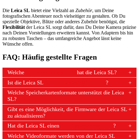
Die
Leica SL
bietet eine Vielzahl an
Zubehör
, um Deine
fotografischen Abenteuer noch vielseitiger zu gestalten. Ob Du
spezielle Objektive, Blitze oder anderes Zubehör benötigst, die
Flexibilität
der Leica SL sorgt dafür, dass Du Deine Kamera präzise
nach Deinen Vorstellungen erweitern kannst. Von Adaptern bis hin
zu robusten Taschen – das umfangreiche Angebot lässt keine
Wünsche offen.
FAQ: Häufig gestellte Fragen
Welche
Akkulaufzeit
hat die Leica SL?
Ist die Leica SL
wetterfest
?
Welche Speicherkartenformate unterstützt die Leica
SL?
Gibt es eine Möglichkeit, die Firmware der Leica SL
zu aktualisieren?
Hat die Leica SL einen
Touchscreen
?
Welche Videoformate werden von der Leica SL