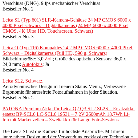
Verschluss (DNG), 9 fps mechanischer Verschluss
Bestseller No. 2
Leica SL (Typ 601) SLR-Kamera-Gehäuse 24 MP CMOS 6000 x
4000 Pixel schwarz – Digitalkameras (24 MP, 6000 x 4000 Pixel,
CMOS, 4K Ultra HD, Touchscreen, Schwarz)
Bestseller No. 3
Leica Q (Typ 116) Kompaktes 24,2 MP CMOS 6000 x 4000 Pixel,
Schwarz – Digitalkameras (Full HD, 590 g, Schwarz)
Bildschirmgröße: 3,0
Zoll
; Größe des optischen Sensors: 36,0 x
24,0 mm;
Autofokus
: Ja
Bestseller No. 4
Leica SL2, Schwarz.
Aerodynamisches Design mit neuem Status-Menü.; Verbesserte
Ergonomie für stressfreie Fotoaufnahmen in jeder Situation.
Bestseller No. 5
PATONA Premium Akku für Leica Q2 Q3 SL2 SL2S – Ersatzakku
ersetzt BP-SCL6 LC-SCL6 19531 – 7,2V 2600mAh 18,7Wh Li-
Ion mit Markenzellen – Zweitakku für Lange Foto-Sessions
Die Leica SL ist die Kamera für höchste Ansprüche. Mit ihrem
innovativen Design und der Verwendung erstklassiger Technologie