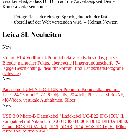
verarbeitet ist, sodass Du Dich auf die Zuverlässigkeit Deiner
Kamera verlassen kannst.
Fotografie ist der einzige Sprachgebrauch, der fast
überall auf der Welt verstanden wird. – Helmut Newton
Leica SL Neuheiten
New
35 mm F1.4 Vollformat-Porträtobjektiv, optisches Glas, große
Blende, manueller Fokus, überlegene Hintergrundunschärfe, 7-
lagige Beschichtung, ideal für Portrait- und Landschaftsfotografie
(schwarz)
New
Panasonic LUMIX DC-L10E-S Premium-Kompaktkamera mit
Leica 24-75 mm F1.7-2.8 Objektiv, 20,4 MP, Phasen-Hybrid-AF,
4K-Video, vertikale Aufnahmen, Silber
New
USB 3.0 Micro-B Datenkabel / Ladekabel UC-E22 IFC-150U II,
kompatibel mit Nikon D5 D500 D800 D800E D810 D810A D850,
Canon EOS 7D Mark II, 5DS, 5DSR, 5D4, EOS 5D IV, FujiFilm
GFX 50S, X-TX 2 Stück