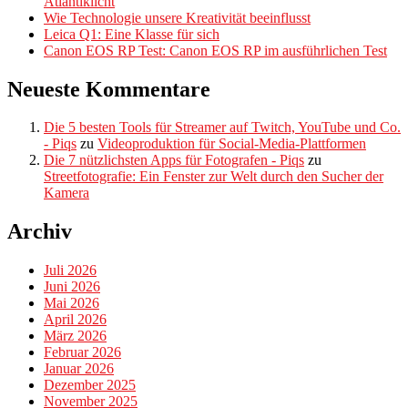
Atlantiklicht
Wie Technologie unsere Kreativität beeinflusst
Leica Q1: Eine Klasse für sich
Canon EOS RP Test: Canon EOS RP im ausführlichen Test
Neueste Kommentare
Die 5 besten Tools für Streamer auf Twitch, YouTube und Co.
- Piqs
zu
Videoproduktion für Social-Media-Plattformen
Die 7 nützlichsten Apps für Fotografen - Piqs
zu
Streetfotografie: Ein Fenster zur Welt durch den Sucher der
Kamera
Archiv
Juli 2026
Juni 2026
Mai 2026
April 2026
März 2026
Februar 2026
Januar 2026
Dezember 2025
November 2025