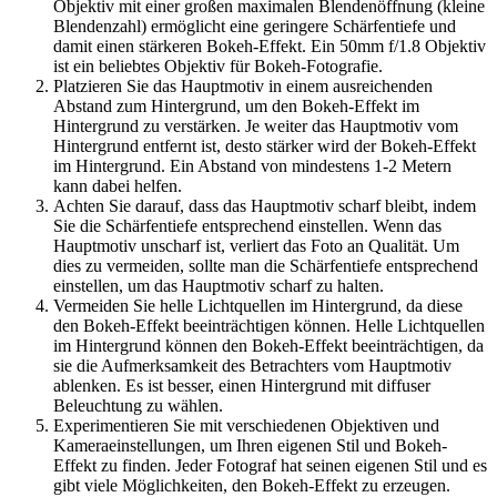
Objektiv mit einer großen maximalen Blendenöffnung (kleine
Blendenzahl) ermöglicht eine geringere Schärfentiefe und
damit einen stärkeren Bokeh-Effekt. Ein 50mm f/1.8 Objektiv
ist ein beliebtes Objektiv für Bokeh-Fotografie.
Platzieren Sie das Hauptmotiv in einem ausreichenden
Abstand zum Hintergrund, um den Bokeh-Effekt im
Hintergrund zu verstärken. Je weiter das Hauptmotiv vom
Hintergrund entfernt ist, desto stärker wird der Bokeh-Effekt
im Hintergrund. Ein Abstand von mindestens 1-2 Metern
kann dabei helfen.
Achten Sie darauf, dass das Hauptmotiv scharf bleibt, indem
Sie die Schärfentiefe entsprechend einstellen. Wenn das
Hauptmotiv unscharf ist, verliert das Foto an Qualität. Um
dies zu vermeiden, sollte man die Schärfentiefe entsprechend
einstellen, um das Hauptmotiv scharf zu halten.
Vermeiden Sie helle Lichtquellen im Hintergrund, da diese
den Bokeh-Effekt beeinträchtigen können. Helle Lichtquellen
im Hintergrund können den Bokeh-Effekt beeinträchtigen, da
sie die Aufmerksamkeit des Betrachters vom Hauptmotiv
ablenken. Es ist besser, einen Hintergrund mit diffuser
Beleuchtung zu wählen.
Experimentieren Sie mit verschiedenen Objektiven und
Kameraeinstellungen, um Ihren eigenen Stil und Bokeh-
Effekt zu finden. Jeder Fotograf hat seinen eigenen Stil und es
gibt viele Möglichkeiten, den Bokeh-Effekt zu erzeugen.