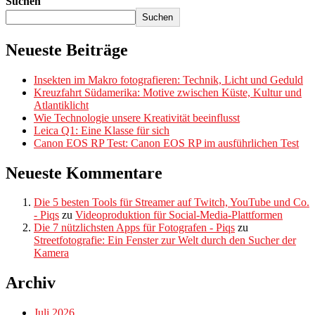
Suchen
Suchen
Neueste Beiträge
Insekten im Makro fotografieren: Technik, Licht und Geduld
Kreuzfahrt Südamerika: Motive zwischen Küste, Kultur und
Atlantiklicht
Wie Technologie unsere Kreativität beeinflusst
Leica Q1: Eine Klasse für sich
Canon EOS RP Test: Canon EOS RP im ausführlichen Test
Neueste Kommentare
Die 5 besten Tools für Streamer auf Twitch, YouTube und Co.
- Piqs
zu
Videoproduktion für Social-Media-Plattformen
Die 7 nützlichsten Apps für Fotografen - Piqs
zu
Streetfotografie: Ein Fenster zur Welt durch den Sucher der
Kamera
Archiv
Juli 2026