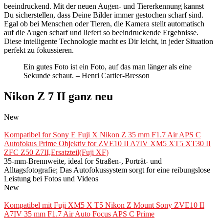
beeindruckend. Mit der neuen Augen- und Tiererkennung kannst
Du sicherstellen, dass Deine Bilder immer gestochen scharf sind.
Egal ob bei Menschen oder Tieren, die Kamera stellt automatisch
auf die Augen scharf und liefert so beeindruckende Ergebnisse.
Diese intelligente Technologie macht es Dir leicht, in jeder Situation
perfekt zu fokussieren.
Ein gutes Foto ist ein Foto, auf das man länger als eine
Sekunde schaut. – Henri Cartier-Bresson
Nikon Z 7 II ganz neu
New
Kompatibel for Sony E Fuji X Nikon Z 35 mm F1.7 Air APS C
Autofokus Prime Objektiv for ZVE10 II A7IV XM5 XT5 XT30 II
ZFC Z50 Z7II,Ersatzteil(Fuji XF)
35-mm-Brennweite, ideal for Straßen-, Porträt- und
Alltagsfotografie; Das Autofokussystem sorgt for eine reibungslose
Leistung bei Fotos und Videos
New
Kompatibel mit Fuji XM5 X T5 Nikon Z Mount Sony ZVE10 II
A7IV 35 mm F1.7 Air Auto Focus APS C Prime