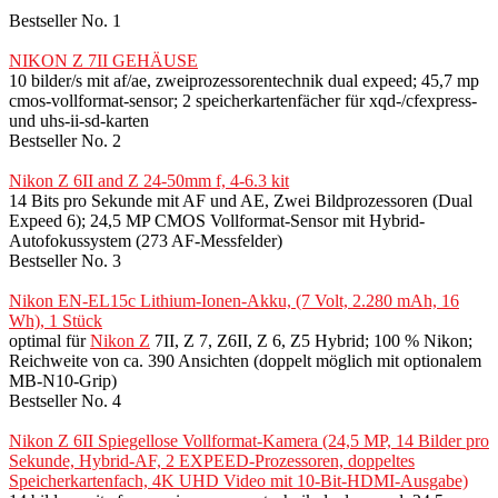
Bestseller No. 1
NIKON Z 7II GEHÄUSE
10 bilder/s mit af/ae, zweiprozessorentechnik dual expeed; 45,7 mp
cmos-vollformat-sensor; 2 speicherkartenfächer für xqd-/cfexpress-
und uhs-ii-sd-karten
Bestseller No. 2
Nikon Z 6II and Z 24-50mm f, 4-6.3 kit
14 Bits pro Sekunde mit AF und AE, Zwei Bildprozessoren (Dual
Expeed 6); 24,5 MP CMOS Vollformat-Sensor mit Hybrid-
Autofokussystem (273 AF-Messfelder)
Bestseller No. 3
Nikon EN-EL15c Lithium-Ionen-Akku, (7 Volt, 2.280 mAh, 16
Wh), 1 Stück
optimal für
Nikon Z
7II, Z 7, Z6II, Z 6, Z5 Hybrid; 100 % Nikon;
Reichweite von ca. 390 Ansichten (doppelt möglich mit optionalem
MB-N10-Grip)
Bestseller No. 4
Nikon Z 6II Spiegellose Vollformat-Kamera (24,5 MP, 14 Bilder pro
Sekunde, Hybrid-AF, 2 EXPEED-Prozessoren, doppeltes
Speicherkartenfach, 4K UHD Video mit 10-Bit-HDMI-Ausgabe)