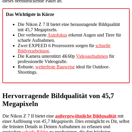
dieses beeindruckende Paket ab.
Das Wichtigste in Kürze
Die Nikon Z 7 II bietet eine herausragende Bildqualität
mit 45,7 Megapixeln.
Der verbesserte
Autofokus
erkennt Augen und Tiere für
scharfe Aufnahmen.
Zwei EXPEED 6 Prozessoren sorgen für
schnelle
Bildverarbeitung
.
Die Kamera unterstützt 4K60p
Videoaufnahmen
für
professionelle Videografie.
Robuste,
wetterfeste Bauweise
ideal für Outdoor-
Shootings.
Hervorragende Bildqualität von 45,7
Megapixeln
Die Nikon Z 7 II bietet eine
außergewöhnliche Bildqualität
mit
einer Auflösung von
45,7 Megapixeln
. Dies ermöglicht es Dir, selbst
die feinsten Details in Deinen Aufnahmen zu erfassen und
gestochen
scharfe Bilder
zu produzieren, die den höchsten