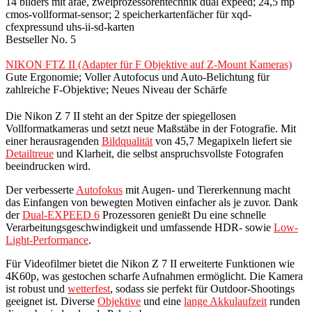
14 bilders mit afae, zweiprozessorentechnik dual expeed; 24,5 mp
cmos-vollformat-sensor; 2 speicherkartenfächer für xqd-
cfexpressund uhs-ii-sd-karten
Bestseller No. 5
NIKON FTZ II (Adapter für F Objektive auf Z-Mount Kameras)
Gute Ergonomie; Voller Autofocus und Auto-Belichtung für
zahlreiche F-Objektive; Neues Niveau der Schärfe
Die Nikon Z 7 II steht an der Spitze der spiegellosen
Vollformatkameras und setzt neue Maßstäbe in der Fotografie. Mit
einer herausragenden
Bildqualität
von 45,7 Megapixeln liefert sie
Detailtreue
und Klarheit, die selbst anspruchsvollste Fotografen
beeindrucken wird.
Der verbesserte
Autofokus
mit Augen- und Tiererkennung macht
das Einfangen von bewegten Motiven einfacher als je zuvor. Dank
der
Dual-EXPEED 6
Prozessoren genießt Du eine schnelle
Verarbeitungsgeschwindigkeit und umfassende HDR- sowie
Low-
Light-Performance
.
Für Videofilmer bietet die Nikon Z 7 II erweiterte Funktionen wie
4K60p, was gestochen scharfe Aufnahmen ermöglicht. Die Kamera
ist robust und
wetterfest
, sodass sie perfekt für Outdoor-Shootings
geeignet ist. Diverse
Objektive
und eine
lange Akkulaufzeit
runden