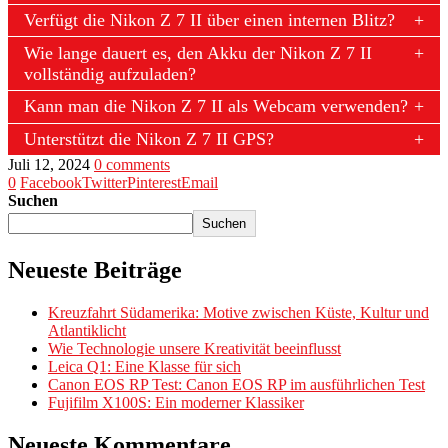
Verfügt die Nikon Z 7 II über einen internen Blitz?
Wie lange dauert es, den Akku der Nikon Z 7 II
vollständig aufzuladen?
Kann man die Nikon Z 7 II als Webcam verwenden?
Unterstützt die Nikon Z 7 II GPS?
Juli 12, 2024
0 comments
0
Facebook
Twitter
Pinterest
Email
Suchen
Suchen
Neueste Beiträge
Kreuzfahrt Südamerika: Motive zwischen Küste, Kultur und
Atlantiklicht
Wie Technologie unsere Kreativität beeinflusst
Leica Q1: Eine Klasse für sich
Canon EOS RP Test: Canon EOS RP im ausführlichen Test
Fujifilm X100S: Ein moderner Klassiker
Neueste Kommentare