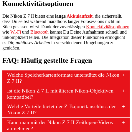
Konnektivitätsoptionen
Die Nikon Z 7 II bietet eine
lange
Akkulaufzeit
, die sicherstellt,
dass Du selbst während marathons langer Fotosessions nicht im
Stich gelassen wirst. Dank der zuverlässigen
Konnektivitätsoptionen
wie
Wi-Fi
und
Bluetooth
kannst Du Deine Aufnahmen schnell und
unkompliziert teilen. Die Integration dieser Funktionen ermöglicht
es Dir,
nahtloses Arbeiten
in verschiedenen Umgebungen zu
genießen.
FAQ: Häufig gestellte Fragen
Welche Speicherkartenformate unterstützt die Nikon
Z 7 II?
Ist die Nikon Z 7 II mit älteren Nikon-Objektiven
kompatibel?
Welche Vorteile bietet der Z-Bajonettanschluss der
Nikon Z 7 II?
Kann man mit der Nikon Z 7 II Zeitlupen-Videos
aufnehmen?