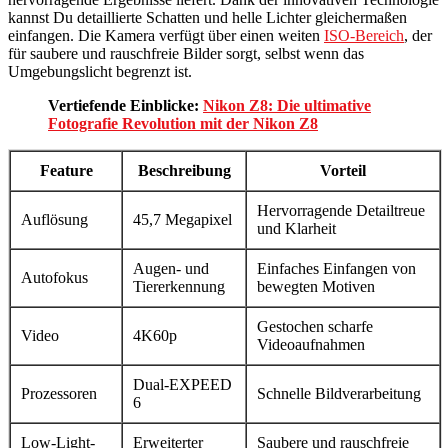
kannst Du detaillierte Schatten und helle Lichter gleichermaßen
einfangen. Die Kamera verfügt über einen weiten
ISO-Bereich
, der
für saubere und rauschfreie Bilder sorgt, selbst wenn das
Umgebungslicht begrenzt ist.
Vertiefende Einblicke:
Nikon Z8: Die ultimative
Fotografie Revolution mit der Nikon Z8
Feature
Beschreibung
Vorteil
Hervorragende Detailtreue
Auflösung
45,7 Megapixel
und Klarheit
Augen- und
Einfaches Einfangen von
Autofokus
Tiererkennung
bewegten Motiven
Gestochen scharfe
Video
4K60p
Videoaufnahmen
Dual-EXPEED
Prozessoren
Schnelle Bildverarbeitung
6
Low-Light-
Erweiterter
Saubere und rauschfreie