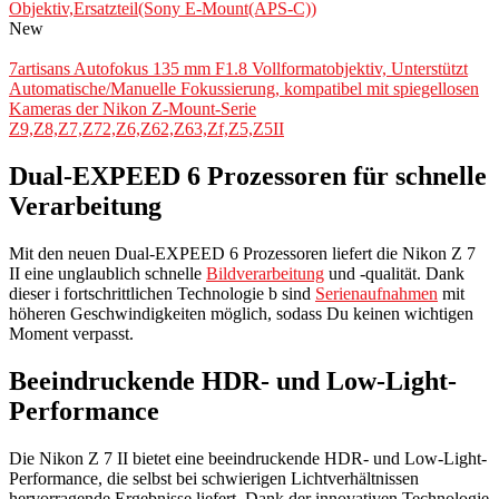
Objektiv,Ersatzteil(Sony E-Mount(APS-C))
New
7artisans Autofokus 135 mm F1.8 Vollformatobjektiv, Unterstützt
Automatische/Manuelle Fokussierung, kompatibel mit spiegellosen
Kameras der Nikon Z-Mount-Serie
Z9,Z8,Z7,Z72,Z6,Z62,Z63,Zf,Z5,Z5II
Dual-EXPEED 6 Prozessoren für schnelle
Verarbeitung
Mit den neuen Dual-EXPEED 6 Prozessoren liefert die Nikon Z 7
II eine unglaublich schnelle
Bildverarbeitung
und -qualität. Dank
dieser i fortschrittlichen Technologie b sind
Serienaufnahmen
mit
höheren Geschwindigkeiten möglich, sodass Du keinen wichtigen
Moment verpasst.
Beeindruckende HDR- und Low-Light-
Performance
Die Nikon Z 7 II bietet eine beeindruckende HDR- und Low-Light-
Performance, die selbst bei schwierigen Lichtverhältnissen
hervorragende Ergebnisse liefert. Dank der innovativen Technologie