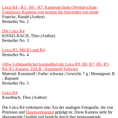
Leica R4 - R5 - R6 - R7: Kameratechnik-Objektivschule-
Fotopraxis: Kameras von gestern für Anwender von heute
Francke, Harald (Author)
Bestseller No. 2
Die Leica R4
KISSELBACH, Theo (Author)
Bestseller No. 3
Leica R5. Mit R3 und R4
Bestseller No. 4
vhbw Gehäusedeckel kompatibel mit Leica R9, R8, R7, R6, R5,
R4, R3 Kamera, DSLR - Kunststoff Schwarz
Material: Kunststoff | Farbe: schwarz | Gewicht: 7 g | Montageart: R
- Bajonett
Bestseller No. 5
Leica R4
Kisselbach, Theo (Author)
Die Leica R4 verkörpert eine Ära der analogen Fotografie, die von
Präzision und
Handwerkskunst
geprägt ist. Diese Kamera steht für
überragende Qualität und besticht durch ihre herausragende