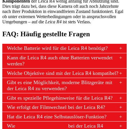
Komponenten
der Leica R4 wenig anfällig für Abnutzung sind.
Dies trägt dazu bei, dass diese Kamera oft auch noch Jahrzehnte
nach ihrer Produktion in einwandfreiem Zustand funktioniert. Egal
ob unter extremen Wetterbedingungen oder in anspruchsvollen
Umgebungen – auf die
Leica R4
ist stets Verlass.
FAQ: Häufig gestellte Fragen
Welche Batterie wird für die Leica R4 benötigt?
Kann die Leica R4 auch ohne Batterien verwendet
werden?
Welche Objektive sind mit der Leica R4 kompatibel?
Gibt es eine Möglichkeit, moderne Blitzgeräte mit
der Leica R4 zu verwenden?
Gibt es spezielle Pflegehinweise für die Leica R4?
Wie erfolgt der Filmwechsel bei der Leica R4?
Hat die Leica R4 eine Selbstauslöser-Funktion?
Wie
Belichtungsmessung
bei der Leica R4