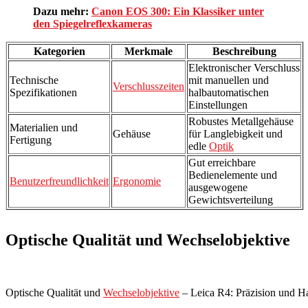
Dazu mehr:
Canon EOS 300: Ein Klassiker unter
den Spiegelreflexkameras
Kategorien
Merkmale
Beschreibung
Elektronischer Verschluss
Technische
mit manuellen und
Verschlusszeiten
Spezifikationen
halbautomatischen
Einstellungen
Robustes Metallgehäuse
Materialien und
Gehäuse
für Langlebigkeit und
Fertigung
edle
Optik
Gut erreichbare
Bedienelemente und
Benutzerfreundlichkeit
Ergonomie
ausgewogene
Gewichtsverteilung
Optische Qualität und Wechselobjektive
Optische Qualität und
Wechselobjektive
– Leica R4: Präzision und 