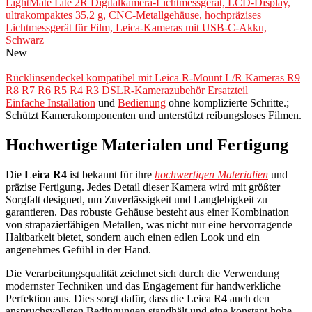
LightMate Lite 2R Digitalkamera-Lichtmessgerät, LCD-Display,
ultrakompaktes 35,2 g, CNC-Metallgehäuse, hochpräzises
Lichtmessgerät für Film, Leica-Kameras mit USB-C-Akku,
Schwarz
New
Rücklinsendeckel kompatibel mit Leica R-Mount L/R Kameras R9
R8 R7 R6 R5 R4 R3 DSLR-Kamerazubehör Ersatzteil
Einfache Installation
und
Bedienung
ohne komplizierte Schritte.;
Schützt Kamerakomponenten und unterstützt reibungsloses Filmen.
Hochwertige Materialen und Fertigung
Die
Leica R4
ist bekannt für ihre
hochwertigen Materialien
und
präzise Fertigung. Jedes Detail dieser Kamera wird mit größter
Sorgfalt designed, um Zuverlässigkeit und Langlebigkeit zu
garantieren. Das robuste Gehäuse besteht aus einer Kombination
von strapazierfähigen Metallen, was nicht nur eine hervorragende
Haltbarkeit bietet, sondern auch einen edlen Look und ein
angenehmes Gefühl in der Hand.
Die Verarbeitungsqualität zeichnet sich durch die Verwendung
modernster Techniken und das Engagement für handwerkliche
Perfektion aus. Dies sorgt dafür, dass die Leica R4 auch den
anspruchsvollsten Bedingungen standhält und eine konstant hohe