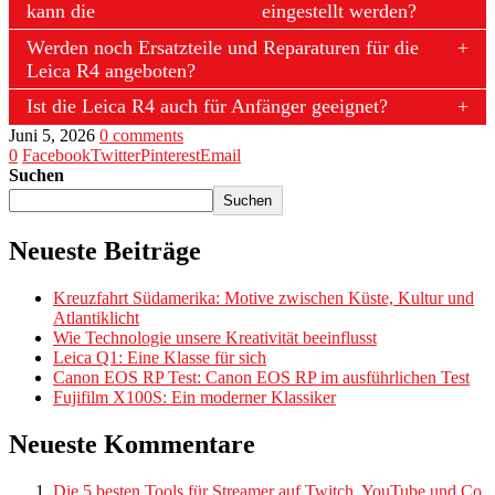
kann die
eingestellt werden?
Werden noch Ersatzteile und Reparaturen für die
Leica R4 angeboten?
Ist die Leica R4 auch für Anfänger geeignet?
Juni 5, 2026
0 comments
0
Facebook
Twitter
Pinterest
Email
Suchen
Suchen
Neueste Beiträge
Kreuzfahrt Südamerika: Motive zwischen Küste, Kultur und
Atlantiklicht
Wie Technologie unsere Kreativität beeinflusst
Leica Q1: Eine Klasse für sich
Canon EOS RP Test: Canon EOS RP im ausführlichen Test
Fujifilm X100S: Ein moderner Klassiker
Neueste Kommentare
Die 5 besten Tools für Streamer auf Twitch, YouTube und Co.