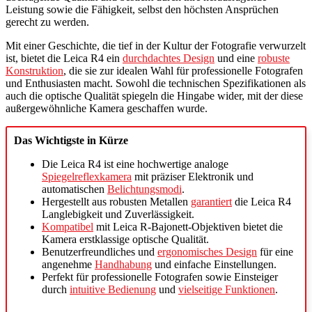
Leistung sowie die Fähigkeit, selbst den höchsten Ansprüchen
gerecht zu werden.
Mit einer Geschichte, die tief in der Kultur der Fotografie verwurzelt
ist, bietet die Leica R4 ein
durchdachtes Design
und eine
robuste
Konstruktion
, die sie zur idealen Wahl für professionelle Fotografen
und Enthusiasten macht. Sowohl die technischen Spezifikationen als
auch die optische Qualität spiegeln die Hingabe wider, mit der diese
außergewöhnliche Kamera geschaffen wurde.
Das Wichtigste in Kürze
Die Leica R4 ist eine hochwertige analoge
Spiegelreflexkamera
mit präziser Elektronik und
automatischen
Belichtungsmodi
.
Hergestellt aus robusten Metallen
garantiert
die Leica R4
Langlebigkeit und Zuverlässigkeit.
Kompatibel
mit Leica R-Bajonett-Objektiven bietet die
Kamera erstklassige optische Qualität.
Benutzerfreundliches und
ergonomisches Design
für eine
angenehme
Handhabung
und einfache Einstellungen.
Perfekt für professionelle Fotografen sowie Einsteiger
durch
intuitive Bedienung
und
vielseitige Funktionen
.