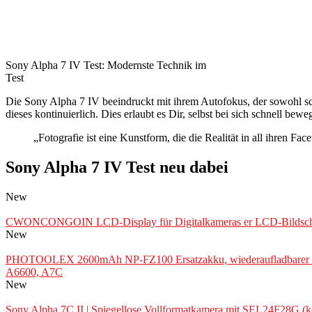
Sony Alpha 7 IV Test: Modernste Technik im
Test
Die Sony Alpha 7 IV beeindruckt mit ihrem Autofokus, der sowohl sch
dieses kontinuierlich. Dies erlaubt es Dir, selbst bei sich schnell 
„Fotografie ist eine Kunstform, die die Realität in all ihren Fa
Sony Alpha 7 IV Test neu dabei
New
CWONCONGOIN LCD-Display für Digitalkameras er LCD-Bildschirm-D
New
PHOTOOLEX 2600mAh NP-FZ100 Ersatzakku, wiederaufladbarer Kamer
A6600, A7C
New
Sony Alpha 7C II | Spiegellose Vollformatkamera mit SEL24F28G (