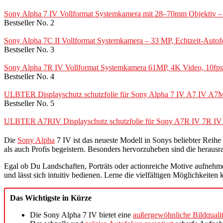
Sony Alpha 7 IV Vollformat Systemkamera mit 28–70mm Objektiv – 3
Bestseller No. 2
Sony Alpha 7C II Vollformat Systemkamera – 33 MP, Echtzeit-Autofo
Bestseller No. 3
Sony Alpha 7R IV Vollformat Systemkamera 61MP, 4K Video, 10fps Se
Bestseller No. 4
ULBTER Displayschutz schutzfolie für Sony Alpha 7 IV A7 IV A7M4 
Bestseller No. 5
ULBTER A7RIV Displayschutz schutzfolie für Sony A7R IV 7R IV 7
Die
Sony Alpha
7 IV ist das neueste Modell in Sonys beliebter Reih
als auch Profis begeistern. Besonders hervorzuheben sind die heraus
Egal ob Du Landschaften, Porträts oder actionreiche Motive aufnehm
und lässt sich intuitiv bedienen. Lerne die vielfältigen Möglichkeite
Das Wichtigste in Kürze
Die Sony Alpha 7 IV bietet eine
außergewöhnliche Bildqualit