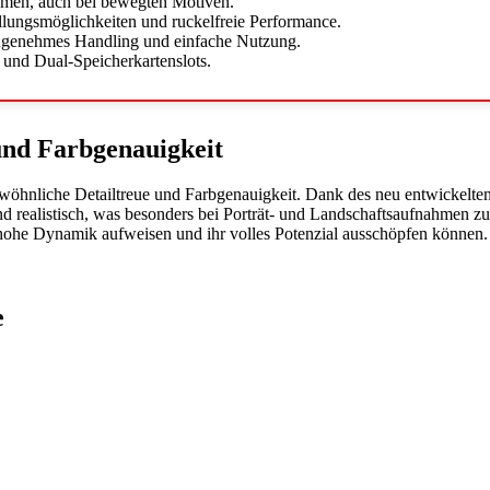
men, auch bei bewegten Motiven.
tellungsmöglichkeiten und ruckelfreie Performance.
ngenehmes Handling und einfache Nutzung.
und Dual-Speicherkartenslots.
 und Farbgenauigkeit
wöhnliche Detailtreue und Farbgenauigkeit. Dank des neu entwickelten 
 realistisch, was besonders bei Porträt- und Landschaftsaufnahmen zu
ohe Dynamik aufweisen und ihr volles Potenzial ausschöpfen können.
e