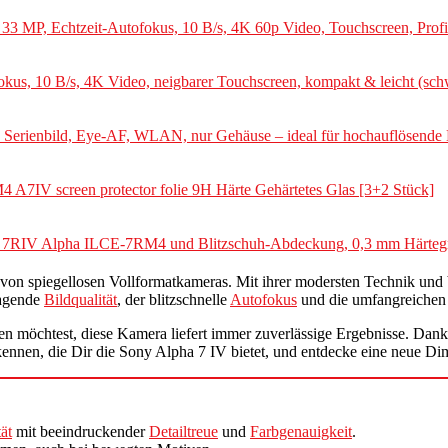
3 MP, Echtzeit-Autofokus, 10 B/s, 4K 60p Video, Touchscreen, Profi-
kus, 10 B/s, 4K Video, neigbarer Touchscreen, kompakt & leicht (sch
rienbild, Eye-AF, WLAN, nur Gehäuse – ideal für hochauflösende Lan
A7IV screen protector folie 9H Härte Gehärtetes Glas [3+2 Stück]
RIV Alpha ILCE-7RM4 und Blitzschuh-Abdeckung, 0,3 mm Härtegrad 
e von spiegellosen Vollformatkameras. Mit ihrer modersten Technik und
ragende
Bildqualität
, der blitzschnelle
Autofokus
und die umfangreichen
en möchtest, diese Kamera liefert immer zuverlässige Ergebnisse. Da
n kennen, die Dir die Sony Alpha 7 IV bietet, und entdecke eine neue Di
ät
mit beeindruckender
Detailtreue
und
Farbgenauigkeit
.