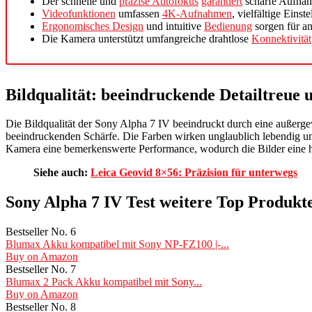
Der schnelle und
präzise Autofokus
garantiert
scharfe Aufnah
Videofunktionen
umfassen
4K-Aufnahmen
, vielfältige Eins
Ergonomisches Design
und intuitive
Bedienung
sorgen für a
Die Kamera unterstützt umfangreiche drahtlose
Konnektivität
Bildqualität: beeindruckende Detailtreue
Die Bildqualität der Sony Alpha 7 IV beeindruckt durch eine außerge
beeindruckenden Schärfe. Die Farben wirken unglaublich lebendig und
Kamera eine bemerkenswerte Performance, wodurch die Bilder eine h
Siehe auch:
Leica Geovid 8×56: Präzision für unterwegs
Sony Alpha 7 IV Test weitere Top Produkt
Bestseller No. 6
Blumax Akku kompatibel mit Sony NP-FZ100 |-...
Buy on Amazon
Bestseller No. 7
Blumax 2 Pack Akku kompatibel mit Sony...
Buy on Amazon
Bestseller No. 8