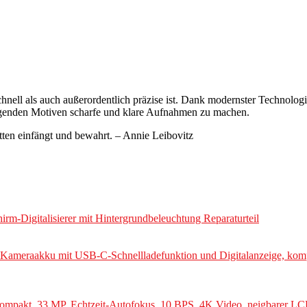
nell als auch außerordentlich präzise ist. Dank modernster Technolog
bewegenden Motiven scharfe und klare Aufnahmen zu machen.
cetten einfängt und bewahrt. – Annie Leibovitz
igitalisierer mit Hintergrundbeleuchtung Reparaturteil
aakku mit USB-C-Schnellladefunktion und Digitalanzeige, kompatib
kompakt, 33 MP, Echtzeit-Autofokus, 10 BPS, 4K Video, neigbarer L