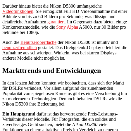
Darüber hinaus bietet die Nikon D5300 umfangreiche
Videofunktionen
. Sie ermöglicht Full-HD-Videoaufnahme mit einer
Bildrate von bis zu 60 Bildern pro Sekunde, was flüssige und
detailreiche Aufnahmen
garantiert
. Im Gegensatz dazu bieten einige
Konkurrenzmodelle, wie die
Sony Alpha
A5000, nur 30 Bilder pro
Sekunde bei 1080p.
Auch die
Benutzeroberfläche
der Nikon D5300 ist intuitiv und
benutzerfreundlich
gestaltet. Das Drehgelenk-Display erleichtert die
Aufnahme aus schwierigen Winkeln, was bei starren Displays
anderer Modelle nicht möglich ist.
Markttrends und Entwicklungen
In den letzten Jahren konnten wir beobachten, dass sich der Markt
für DSLRs verändert. Vor allem aufgrund der zunehmenden
Popularität von spiegellosen Kameras gibt es eine Verschiebung hin
zu moderneren Technologien. Dennoch behalten DSLRs wie die
Nikon D5300 ihre Bedeutung bei.
Ein Hauptgrund
dafür ist das hervorragende Preis-Leistungs-
Verhältnis dieser Modelle. Für Fotografen, die ein solides und
zuverlässiges Gerät suchen, bietet die
Nikon D5300
viele
Funktionen zu einem attraktiven Preis im Vergleich zu neueren