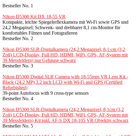
Bestseller No. 1
Nikon D5300 Kit DX 18-55 VR
Kompakte, leichte Spiegelreflexkamera mit Wi-Fi sowie GPS und
24,2 Megapixel; Schwenk- und drehbarer 8,1 cm-Monitor für
komfortables Filmen und Fotografieren
Bestseller No. 2
Nikon D5300 SLR-Digitalkamera (24,2 Megapixel, 8,1 cm (3,2
Zoll) LCD-Display, Full HD, HDMI, WiFi, GPS, AF-System mit
39 Messfeldern) nur Gehäuse schwarz
Bestseller No. 3
Nikon D5300 Digital SLR Camera with 18-55mm VR Lens Kit -
Black (24.2 MP) 3.2 inch LCD with Wi-Fi and GPS (Certified
Refurbished)
39-point Autofocus with 9 cross-type sensors
Bestseller No. 4
Nikon D5300 SLR-Digitalkamera (24,2 Megapixel, 8,1cm (3,2
Zoll) LCD-Display, Full HD, HDMI, WiFi, GPS, AF-System mit
39 Messfeldern) Kit inkl. AF-S DX 18-105 VR Objektiv schwarz
Bestseller No. 5