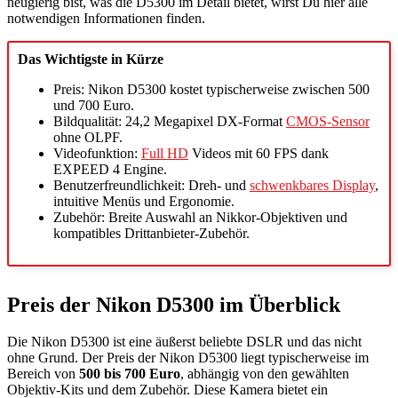
neugierig bist, was die D5300 im Detail bietet, wirst Du hier alle
notwendigen Informationen finden.
Das Wichtigste in Kürze
Preis: Nikon D5300 kostet typischerweise zwischen 500
und 700 Euro.
Bildqualität: 24,2 Megapixel DX-Format
CMOS-Sensor
ohne OLPF.
Videofunktion:
Full HD
Videos mit 60 FPS dank
EXPEED 4 Engine.
Benutzerfreundlichkeit: Dreh- und
schwenkbares Display
,
intuitive Menüs und Ergonomie.
Zubehör: Breite Auswahl an Nikkor-Objektiven und
kompatibles Drittanbieter-Zubehör.
Preis der Nikon D5300 im Überblick
Die Nikon D5300 ist eine äußerst beliebte DSLR und das nicht
ohne Grund. Der Preis der Nikon D5300 liegt typischerweise im
Bereich von
500 bis 700 Euro
, abhängig von den gewählten
Objektiv-Kits und dem Zubehör. Diese Kamera bietet ein