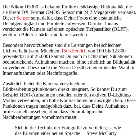
Die Nikon D5300 ist bekannt für ihre erstklassige Bildqualität, die
sie ihrem DX-Format CMOS-Sensor mit 24,2 Megapixeln verdankt.
Dieser
Sensor
sorgt dafür, dass Deine Fotos eine erstaunliche
Detailgenauigkeit und Farbtiefe aufweisen. Darüber hinaus
verzichtet die Kamera auf einen optischen Tiefpassfilter (OLPF),
wodurch Bilder schärfer und klarer werden.
Besonders hervorzuheben sind die Leistungen bei schlechten
Lichtverhältnissen. Mit einem
ISO-Bereich
von 100 bis 12.800
(erweiterbar auf 25.600) kannst Du auch in lichtarmen Situationen
beeindruckende Aufnahmen machen, ohne erheblich an Bildqualität
zu verlieren. Dies macht die Nikon D5300 zu einer idealen Wahl für
Innenaufnahmen oder Nachtfotografie.
Zusätzlich bietet die Kamera verschiedene
Bildbearbeitungsfunktionen direkt integriert. So kannst Du zum
Beispiel HDR-Aufnahmen erstellen oder den aktiven D-Lighting-
Modus verwenden, um hohe Kontrastbereiche auszugleichen. Diese
Funktionen tragen maßgeblich dazu bei, dass Deine Aufnahmen
professionell aussehen, ohne dass Du umfangreiche
Nachbearbeitungen vornehmen musst.
Sich in die Technik der Fotografie zu vertiefen, ist wie
das Erlernen einer neuen Sprache. – Steve McCurry