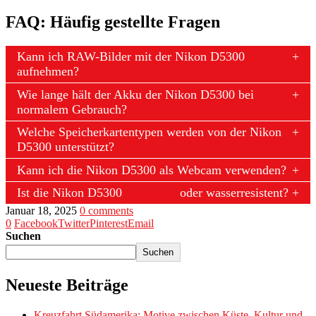
FAQ: Häufig gestellte Fragen
Kann ich RAW-Bilder mit der Nikon D5300
aufnehmen?
Wie lange hält der Akku der Nikon D5300 bei
normalem Gebrauch?
Welche Speicherkartentypen werden von der Nikon
D5300 unterstützt?
Kann ich die Nikon D5300 als Webcam verwenden?
Ist die Nikon D5300
wetterfest
oder wasserresistent?
Januar 18, 2025
0 comments
0
Facebook
Twitter
Pinterest
Email
Suchen
Suchen
Neueste Beiträge
Kreuzfahrt Südamerika: Motive zwischen Küste, Kultur und