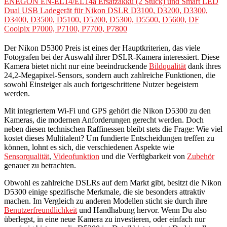
ENEGON EN-EL14/EL14a Ersatzakku (2 Stück) und Smart LED
Dual USB Ladegerät für Nikon DSLR D3100, D3200, D3300,
D3400, D3500, D5100, D5200, D5300, D5500, D5600, DF
Coolpix P7000, P7100, P7700, P7800
Der Nikon D5300 Preis ist eines der Hauptkriterien, das viele
Fotografen bei der Auswahl ihrer DSLR-Kamera interessiert. Diese
Kamera bietet nicht nur eine beeindruckende
Bildqualität
dank ihres
24,2-Megapixel-Sensors, sondern auch zahlreiche Funktionen, die
sowohl Einsteiger als auch fortgeschrittene Nutzer begeistern
werden.
Mit integriertem Wi-Fi und GPS gehört die Nikon D5300 zu den
Kameras, die modernen Anforderungen gerecht werden. Doch
neben diesen technischen Raffinessen bleibt stets die Frage: Wie viel
kostet dieses Multitalent? Um fundierte Entscheidungen treffen zu
können, lohnt es sich, die verschiedenen Aspekte wie
Sensorqualität
,
Videofunktion
und die Verfügbarkeit von
Zubehör
genauer zu betrachten.
Obwohl es zahlreiche DSLRs auf dem Markt gibt, besitzt die Nikon
D5300 einige spezifische Merkmale, die sie besonders attraktiv
machen. Im Vergleich zu anderen Modellen sticht sie durch ihre
Benutzerfreundlichkeit
und Handhabung hervor. Wenn Du also
überlegst, in eine neue Kamera zu investieren, oder einfach nur