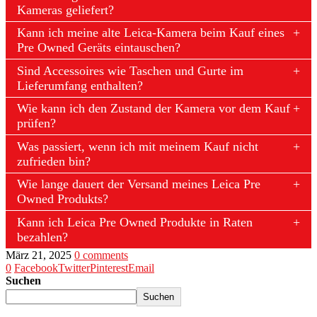
Kameras geliefert?
Kann ich meine alte Leica-Kamera beim Kauf eines
Pre Owned Geräts eintauschen?
Sind Accessoires wie Taschen und Gurte im
Lieferumfang enthalten?
Wie kann ich den Zustand der Kamera vor dem Kauf
prüfen?
Was passiert, wenn ich mit meinem Kauf nicht
zufrieden bin?
Wie lange dauert der Versand meines Leica Pre
Owned Produkts?
Kann ich Leica Pre Owned Produkte in Raten
bezahlen?
März 21, 2025
0 comments
0
Facebook
Twitter
Pinterest
Email
Suchen
Suchen