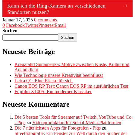
Kann ich die Ring-Kamera an verschiedenen
Standorten nutzen?
Januar 17, 2025
0 comments
0
Facebook
Twitter
Pinterest
Email
Suchen
Suchen
Neueste Beiträge
Kreuzfahrt Südamerika: Motive zwischen Küste, Kultur und
Atlantiklicht
Wie Technologie unsere Kreativität beeinflusst
Leica Q1: Eine Klasse für sich
Canon EOS RP Test: Canon EOS RP im ausführlichen Test
Fujifilm X100S: Ein moderner Klassiker
Neueste Kommentare
Die 5 besten Tools für Streamer auf Twitch, YouTube und Co.
- Piqs
zu
Videoproduktion für Social-Media-Plattformen
Die 7 nützlichsten Apps für Fotografen - Piqs
zu
Streetfotografie: Ein Fenster zur Welt durch den Sucher der