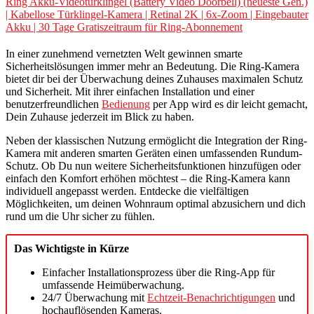
Ring Akku-Videotürklingel (Battery Video Doorbell) (neueste Gen.)
| Kabellose Türklingel-Kamera | Retinal 2K | 6x-Zoom | Eingebauter
Akku | 30 Tage Gratiszeitraum für Ring-Abonnement
In einer zunehmend vernetzten Welt gewinnen smarte
Sicherheitslösungen immer mehr an Bedeutung. Die Ring-Kamera
bietet dir bei der Überwachung deines Zuhauses maximalen Schutz
und Sicherheit. Mit ihrer einfachen Installation und einer
benutzerfreundlichen
Bedienung
per App wird es dir leicht gemacht,
Dein Zuhause jederzeit im Blick zu haben.
Neben der klassischen Nutzung ermöglicht die Integration der Ring-
Kamera mit anderen smarten Geräten einen umfassenden Rundum-
Schutz. Ob Du nun weitere Sicherheitsfunktionen hinzufügen oder
einfach den Komfort erhöhen möchtest – die Ring-Kamera kann
individuell angepasst werden. Entdecke die vielfältigen
Möglichkeiten, um deinen Wohnraum optimal abzusichern und dich
rund um die Uhr sicher zu fühlen.
Das Wichtigste in Kürze
Einfacher Installationsprozess über die Ring-App für
umfassende Heimüberwachung.
24/7 Überwachung mit
Echtzeit-Benachrichtigungen
und
hochauflösenden Kameras.