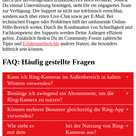
Du einmal Unterstützung benötigen, steht Dir ein engagiertes Team
zur Verfügung. Der Support ist nicht nur telefonisch erreichbar,
sondern auch über einen Live-Chat sowie per E-Mail. Bei
technischen Fragen oder Problemen hilft der umfassende Online-
Hilfe-Bereich weiter. Durch die Kombination von Schnelligkeit und
Fachkompetenz des Supports werden Deine Anliegen effizient
gelöst. Zusätzlich findest Du im Community-Forum zahlreiche
Tipps und
Erfahrungsberichte
anderer Nutzer, die besonders
hilfreich sein können.
FAQ: Häufig gestellte Fragen
Kann ich Ring-Kameras im Außenbereich in kalten
Wintern verwenden?
Benötige ich zwingend ein Abonnement, um die
Ring-Kamera zu nutzen?
Können mehrere Benutzer gleichzeitig die Ring-App
verwenden?
Wie sieht es
Datenschutz
bei der Nutzung von Ring-
mit dem
Kameras aus?