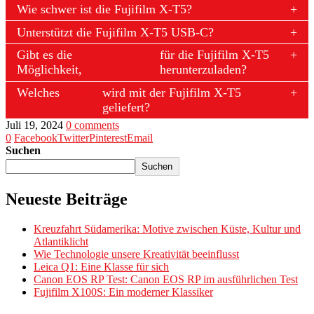
Wie schwer ist die Fujifilm X-T5?
Unterstützt die Fujifilm X-T5 USB-C?
Gibt es die
Firmware-
für die Fujifilm X-T5
Möglichkeit,
Updates
herunterzuladen?
Welches
Zubehör
wird mit der Fujifilm X-T5
geliefert?
Juli 19, 2024
0 comments
0
Facebook
Twitter
Pinterest
Email
Suchen
Suchen
Neueste Beiträge
Kreuzfahrt Südamerika: Motive zwischen Küste, Kultur und
Atlantiklicht
Wie Technologie unsere Kreativität beeinflusst
Leica Q1: Eine Klasse für sich
Canon EOS RP Test: Canon EOS RP im ausführlichen Test
Fujifilm X100S: Ein moderner Klassiker