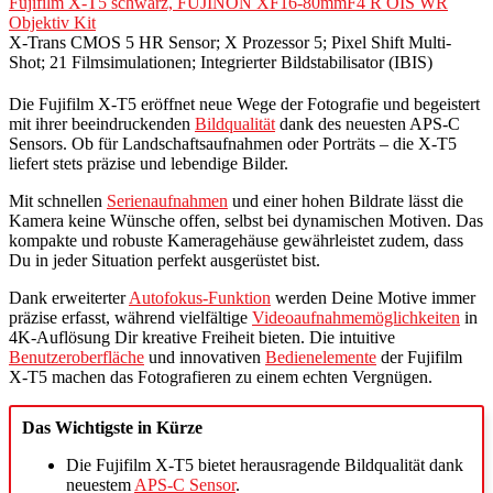
Fujifilm X-T5 schwarz, FUJINON XF16-80mmF4 R OIS WR
Objektiv Kit
X-Trans CMOS 5 HR Sensor; X Prozessor 5; Pixel Shift Multi-
Shot; 21 Filmsimulationen; Integrierter Bildstabilisator (IBIS)
Die Fujifilm X-T5 eröffnet neue Wege der Fotografie und begeistert
mit ihrer beeindruckenden
Bildqualität
dank des neuesten APS-C
Sensors. Ob für Landschaftsaufnahmen oder Porträts – die X-T5
liefert stets präzise und lebendige Bilder.
Mit schnellen
Serienaufnahmen
und einer hohen Bildrate lässt die
Kamera keine Wünsche offen, selbst bei dynamischen Motiven. Das
kompakte und robuste Kameragehäuse gewährleistet zudem, dass
Du in jeder Situation perfekt ausgerüstet bist.
Dank erweiterter
Autofokus-Funktion
werden Deine Motive immer
präzise erfasst, während vielfältige
Videoaufnahmemöglichkeiten
in
4K-Auflösung Dir kreative Freiheit bieten. Die intuitive
Benutzeroberfläche
und innovativen
Bedienelemente
der Fujifilm
X-T5 machen das Fotografieren zu einem echten Vergnügen.
Das Wichtigste in Kürze
Die Fujifilm X-T5 bietet herausragende Bildqualität dank
neuestem
APS-C Sensor
.