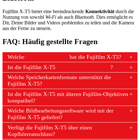
Fujifilm X-T5 bietet eine beeindruckende
Konnektivität
durch die
Nutzung von sowohl
Wi-Fi
als auch
Bluetooth
. Dies ermöglicht es
Dir, Deine Bilder und Videos problemlos zu teilen und die Kamera
aus der Ferne zu steuern.
FAQ: Häufig gestellte Fragen
Welche
Akkulaufzeit
hat die Fujifilm X-T5?
Ist die Fujifilm X-T5
wetterfest
?
Welche Speicherkartenformate unterstützt die
Fujifilm X-T5?
Ist die Fujifilm X-T5 mit älteren Fujifilm-Objektiven
kompatibel?
Welche Bildbearbeitungssoftware wird mit der
Fujifilm X-T5 geliefert?
Verfügt die Fujifilm X-T5 über einen
Kopfhöreranschluss?