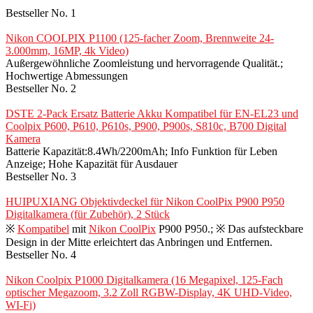
Bestseller No. 1
Nikon COOLPIX P1100 (125-facher Zoom, Brennweite 24-
3.000mm, 16MP, 4k Video)
Außergewöhnliche Zoomleistung und hervorragende Qualität.;
Hochwertige Abmessungen
Bestseller No. 2
DSTE 2-Pack Ersatz Batterie Akku Kompatibel für EN-EL23 und
Coolpix P600, P610, P610s, P900, P900s, S810c, B700 Digital
Kamera
Batterie Kapazität:8.4Wh/2200mAh; Info Funktion für Leben
Anzeige; Hohe Kapazität für Ausdauer
Bestseller No. 3
HUIPUXIANG Objektivdeckel für Nikon CoolPix P900 P950
Digitalkamera (für Zubehör), 2 Stück
※
Kompatibel
mit
Nikon CoolPix
P900 P950.; ※ Das aufsteckbare
Design in der Mitte erleichtert das Anbringen und Entfernen.
Bestseller No. 4
Nikon Coolpix P1000 Digitalkamera (16 Megapixel, 125-Fach
optischer Megazoom, 3.2 Zoll RGBW-Display, 4K UHD-Video,
WI-Fi)