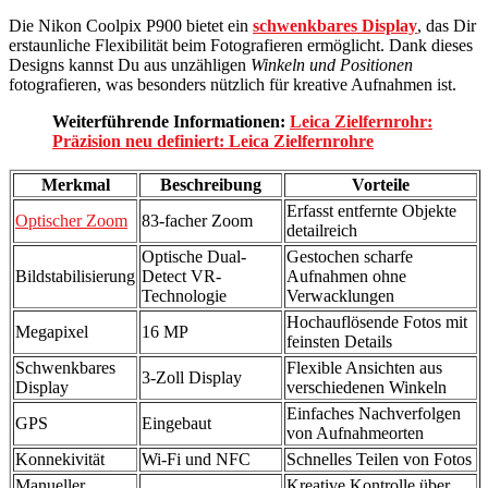
Die Nikon Coolpix P900 bietet ein
schwenkbares Display
, das Dir
erstaunliche Flexibilität beim Fotografieren ermöglicht. Dank dieses
Designs kannst Du aus unzähligen
Winkeln und Positionen
fotografieren, was besonders nützlich für kreative Aufnahmen ist.
Weiterführende Informationen:
Leica Zielfernrohr:
Präzision neu definiert: Leica Zielfernrohre
Merkmal
Beschreibung
Vorteile
Erfasst entfernte Objekte
Optischer Zoom
83-facher Zoom
detailreich
Optische Dual-
Gestochen scharfe
Bildstabilisierung
Detect VR-
Aufnahmen ohne
Technologie
Verwacklungen
Hochauflösende Fotos mit
Megapixel
16 MP
feinsten Details
Schwenkbares
Flexible Ansichten aus
3-Zoll Display
Display
verschiedenen Winkeln
Einfaches Nachverfolgen
GPS
Eingebaut
von Aufnahmeorten
Konnekivität
Wi-Fi und NFC
Schnelles Teilen von Fotos
Manueller
Kreative Kontrolle über