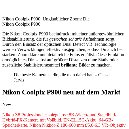
Nikon Coolpix P900: Unglaublicher Zoom: Die
Nikon Coolpix P900
Die Nikon Coolpix P900 beeindruckt mit einer außergewöhnlichen
Bildstabilisierung, die für
gestochen scharfe
Aufnahmen sorgt.
Durch den Einsatz der optischen Dual-Detect VR-Technologie
werden Verwacklungen effektiv ausgeglichen, sodass Du auch bei
starkem Zoom klare und detailreiche Fotos erhältst. Diese Funktion
ermöglicht es Dir, selbst auf größere Distanzen ohne Stativ oder
zusätzliche Stabilisierungsmittel
brillante
Bilder zu machen.
Die beste Kamera ist die, die man dabei hat. – Chase
Jarvis
Nikon Coolpix P900 neu auf dem Markt
New
Nikon Z8 Professionelle spiegellose 8K-Video- und Standbild-
Hybrid-FX-Kamera mit Vollbild, EN-EL15C-Akku, 64-GB-
Speicherkarte, Nikon Nikkor-Z 180-600 mm f/5.6-6.3 VR-Objektiv