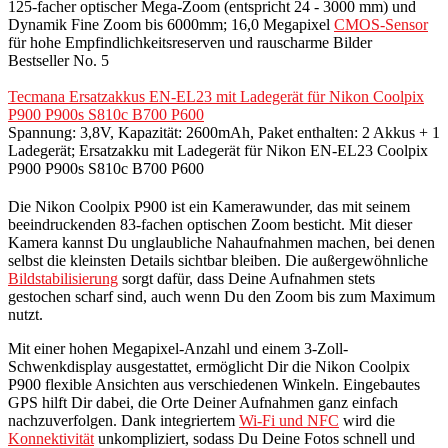
125-facher optischer Mega-Zoom (entspricht 24 - 3000 mm) und
Dynamik Fine Zoom bis 6000mm; 16,0 Megapixel
CMOS-Sensor
für hohe Empfindlichkeitsreserven und rauscharme Bilder
Bestseller No. 5
Tecmana Ersatzakkus EN-EL23 mit Ladegerät für Nikon Coolpix
P900 P900s S810c B700 P600
Spannung: 3,8V, Kapazität: 2600mAh, Paket enthalten: 2 Akkus + 1
Ladegerät; Ersatzakku mit Ladegerät für Nikon EN-EL23 Coolpix
P900 P900s S810c B700 P600
Die Nikon Coolpix P900 ist ein Kamerawunder, das mit seinem
beeindruckenden 83-fachen optischen Zoom besticht. Mit dieser
Kamera kannst Du unglaubliche Nahaufnahmen machen, bei denen
selbst die kleinsten Details sichtbar bleiben. Die außergewöhnliche
Bildstabilisierung
sorgt dafür, dass Deine Aufnahmen stets
gestochen scharf sind, auch wenn Du den Zoom bis zum Maximum
nutzt.
Mit einer hohen Megapixel-Anzahl und einem 3-Zoll-
Schwenkdisplay ausgestattet, ermöglicht Dir die Nikon Coolpix
P900 flexible Ansichten aus verschiedenen Winkeln. Eingebautes
GPS hilft Dir dabei, die Orte Deiner Aufnahmen ganz einfach
nachzuverfolgen. Dank integriertem
Wi-Fi und NFC
wird die
Konnektivität
unkompliziert, sodass Du Deine Fotos schnell und