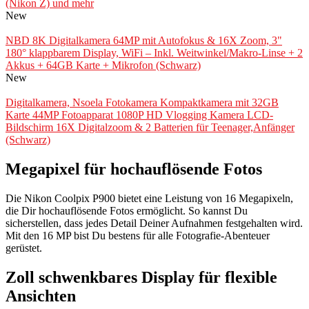
(Nikon Z) und mehr
New
NBD 8K Digitalkamera 64MP mit Autofokus & 16X Zoom, 3"
180° klappbarem Display, WiFi – Inkl. Weitwinkel/Makro-Linse + 2
Akkus + 64GB Karte + Mikrofon (Schwarz)
New
Digitalkamera, Nsoela Fotokamera Kompaktkamera mit 32GB
Karte 44MP Fotoapparat 1080P HD Vlogging Kamera LCD-
Bildschirm 16X Digitalzoom & 2 Batterien für Teenager,Anfänger
(Schwarz)
Megapixel für hochauflösende Fotos
Die Nikon Coolpix P900 bietet eine Leistung von 16 Megapixeln,
die Dir hochauflösende Fotos ermöglicht. So kannst Du
sicherstellen, dass jedes Detail Deiner Aufnahmen festgehalten wird.
Mit den 16 MP bist Du bestens für alle Fotografie-Abenteuer
gerüstet.
Zoll schwenkbares Display für flexible
Ansichten