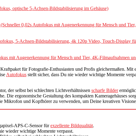
okus, optische 5-Achsen-Bildstabilisierung im Gehäuse)
Schneller 0,02s Autofokus mit Augenerkennung für Mensch und Tier,
fokus, 5-Achsen-Bildstabilisierung, 4k 120p Video, Touch-Display fü
okus mit Augenerkennung für Mensch und Tier, 4K-Filmaufnahmen und
es Kraftpaket für Fotografie-Enthusiasten und Profis gleichermaßen. M
zise
Autofokus
stellt sicher, dass Du nie wieder wichtige Momente verpa
or, der selbst bei schlechten Lichtverhältnissen
scharfe Bilder
ermöglic
üche. Die ergonomische Gestaltung des kompakten Kameragehäuses sorgt
e Mikrofon und Kopfhörer zu verwenden, um Deine kreativen Visionen
gapixel-APS-C-Sensor für
exzellente Bildqualität
.
nie wieder wichtige Momente verpasst.