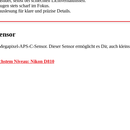
Bilder, selbst bei schlechten Lichtverhältnissen.
gen stets scharf im Fokus.
auslesung für klare und präzise Details.
ensor
egapixel-APS-C-Sensor. Dieser Sensor ermöglicht es Dir, auch kleinste
öchstem Niveau: Nikon D810