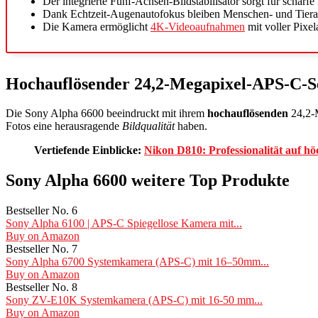
Der integrierte Fünf-Achsen-Bildstabilisator sorgt für scharfe 
Dank Echtzeit-Augenautofokus bleiben Menschen- und Tierau
Die Kamera ermöglicht
4K-Videoaufnahmen
mit voller Pixel
Hochauflösender 24,2-Megapixel-APS-C-S
Die Sony Alpha 6600 beeindruckt mit ihrem
hochauflösenden
24,2-M
Fotos eine herausragende
Bildqualität
haben.
Vertiefende Einblicke:
Nikon D810: Professionalität auf h
Sony Alpha 6600 weitere Top Produkte
Bestseller No. 6
Sony Alpha 6100 | APS-C Spiegellose Kamera mit...
Buy on Amazon
Bestseller No. 7
Sony Alpha 6700 Systemkamera (APS-C) mit 16–50mm...
Buy on Amazon
Bestseller No. 8
Sony ZV-E10K Systemkamera (APS-C) mit 16-50 mm...
Buy on Amazon