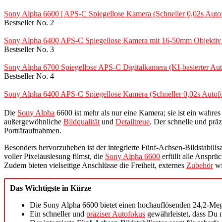
Sony Alpha 6600 | APS-C Spiegellose Kamera (Schneller 0,02s Autof
Bestseller No. 2
Sony Alpha 6400 APS-C Spiegellose Kamera mit 16-50mm Objektiv (
Bestseller No. 3
Sony Alpha 6700 Spiegellose APS-C Digitalkamera (KI-basierter Auto
Bestseller No. 4
Sony Alpha 6400 APS-C Spiegellose Kamera (Schneller 0,02s Autof
Die
Sony Alpha
6600 ist mehr als nur eine Kamera; sie ist ein wahr
außergewöhnliche
Bildqualität
und
Detailtreue
. Der schnelle und prä
Porträtaufnahmen.
Besonders hervorzuheben ist der integrierte Fünf-Achsen-Bildstabilisat
voller Pixelauslesung filmst, die
Sony Alpha 6600
erfüllt alle Anspr
Zudem bieten vielseitige Anschlüsse die Freiheit, externes
Zubehör
wi
Das Wichtigste in Kürze
Die Sony Alpha 6600 bietet einen hochauflösenden 24,2-Me
Ein schneller und
präziser Autofokus
gewährleistet, dass Du 