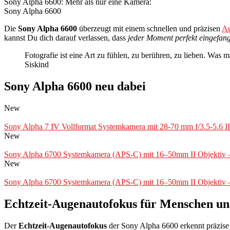
Sony Alpha 6600: Mehr als nur eine Kamera:
Sony Alpha 6600
Die
Sony Alpha 6600
überzeugt mit einem schnellen und präzisen
Au
kannst Du dich darauf verlassen, dass
jeder Moment perfekt eingefan
Fotografie ist eine Art zu fühlen, zu berühren, zu lieben. Was 
Siskind
Sony Alpha 6600 neu dabei
New
Sony Alpha 7 IV Vollformat Systemkamera mit 28-70 mm f/3.5-5.6 I
New
Sony Alpha 6700 Systemkamera (APS-C) mit 16–50mm II Objektiv – K
New
Sony Alpha 6700 Systemkamera (APS-C) mit 16–50mm II Objektiv – 
Echtzeit-Augenautofokus für Menschen un
Der
Echtzeit-Augenautofokus
der Sony Alpha 6600 erkennt präzise 