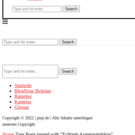
Search
Search
Search
Startseite
Blog
Neue Beiträge
Ratgeber
Kameras
Glossar
Copyright © 2022 | piqs.de | Alle Inhalte unterliegen
unserem Copyright.
Home
Tags
Posts tagged with "Echtzeit-Augenautofokus"