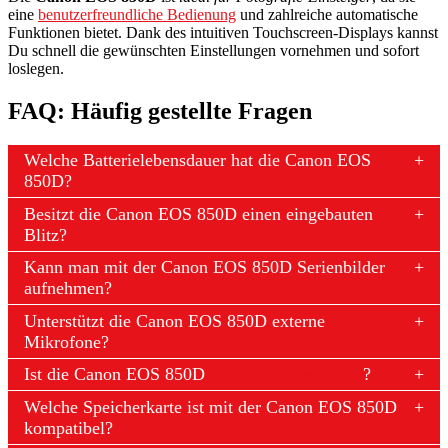
eine
benutzerfreundliche Bedienung
und zahlreiche automatische
Funktionen bietet. Dank des intuitiven Touchscreen-Displays kannst
Du schnell die gewünschten Einstellungen vornehmen und sofort
loslegen.
FAQ: Häufig gestellte Fragen
Welche Batterielebensdauer hat die Canon EOS
850D?
Besitzt die Canon EOS 850D einen eingebauten
Blitz?
Kann man mit der Canon EOS 850D Serienbilder
aufnehmen?
Unterstützt die Canon EOS 850D externe
Mikrofone?
Ist die Canon EOS 850D
wetterfest
?
Welche Speicherkarte ist mit der Canon EOS 850D
kompatibel?