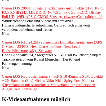
Canon EOS 2000D Spiegelreflexkamera - mit Objektiv EF-S 18-55
F3.5-5.6 III (24,1 MP, DIGIC 4+, 7,5 cm (3.0 Zoll) LCD, Display,
Full-HD, WiFi, APS-C CMOS-Sensor), schwarz (Generalüberholt)
Wunderschöne Fotos und Videos mit attraktiver
Hintergrundunschärfe aufnehmen; Ganz einfach unterwegs
verbinden, aufnehmen und Teilen
New
Canon EOS R10 24.2MP spiegelloses Digitalkameragehäuse (APS-
C Sensor, 23 FPS, Next Gen Autofokus, Next Level
Bildstabilisierung, 4K) - Schwarz
Hohe Bildqualität 24,2 Megapixel APS-C CMOS-Sensor.; Subject
Tracking geerbt vom R3 mit Menschen, Tier (6) und
Fahrzeugerkennung
New
Canon EOS R50 Systemkamera + RF-S 18-45mm is STM Objektiv
+ 2X Batterien (Zusätzliches Akku-Kit) - Spiegellose Kamera
(Digitalkamera mit Autofokus + Motiverkennung für Personen
Augen Tiere Fahrzeuge)
K-Videoaufnahmen möglich