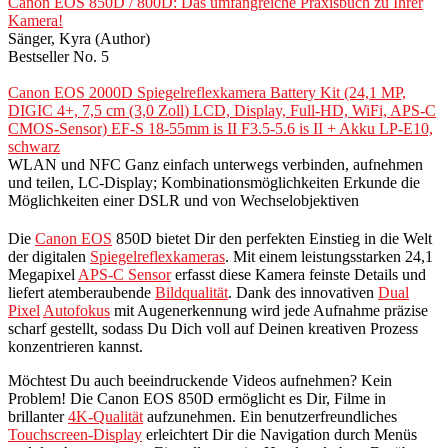
Canon EOS 850D / 800D: Das umfangreiche Praxisbuch zu Ihrer
Kamera!
Sänger, Kyra (Author)
Bestseller No. 5
Canon EOS 2000D Spiegelreflexkamera Battery Kit (24,1 MP,
DIGIC 4+, 7,5 cm (3,0 Zoll) LCD, Display, Full-HD, WiFi, APS-C
CMOS-Sensor) EF-S 18-55mm is II F3.5-5.6 is II + Akku LP-E10,
schwarz
WLAN und NFC Ganz einfach unterwegs verbinden, aufnehmen
und teilen, LC-Display; Kombinationsmöglichkeiten Erkunde die
Möglichkeiten einer DSLR und von Wechselobjektiven
Die
Canon EOS
850D bietet Dir den perfekten Einstieg in die Welt
der digitalen
Spiegelreflexkameras
. Mit einem leistungsstarken 24,1
Megapixel
APS-C Sensor
erfasst diese Kamera feinste Details und
liefert atemberaubende
Bildqualität
. Dank des innovativen
Dual
Pixel
Autofokus
mit Augenerkennung wird jede Aufnahme präzise
scharf gestellt, sodass Du Dich voll auf Deinen kreativen Prozess
konzentrieren kannst.
Möchtest Du auch beeindruckende Videos aufnehmen? Kein
Problem! Die Canon EOS 850D ermöglicht es Dir, Filme in
brillanter
4K-Qualität
aufzunehmen. Ein benutzerfreundliches
Touchscreen-Display
erleichtert Dir die Navigation durch Menüs