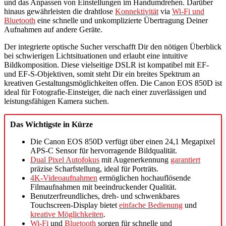
und das Anpassen von Einstellungen im Handumdrehen. Darüber
hinaus gewährleisten die drahtlose
Konnektivität
via
Wi-Fi und
Bluetooth
eine schnelle und unkomplizierte Übertragung Deiner
Aufnahmen auf andere Geräte.
Der integrierte optische Sucher verschafft Dir den nötigen Überblick
bei schwierigen Lichtsituationen und erlaubt eine intuitive
Bildkomposition. Diese vielseitige DSLR ist kompatibel mit EF-
und EF-S-Objektiven, somit steht Dir ein breites Spektrum an
kreativen Gestaltungsmöglichkeiten offen. Die Canon EOS 850D ist
ideal für Fotografie-Einsteiger, die nach einer zuverlässigen und
leistungsfähigen Kamera suchen.
Das Wichtigste in Kürze
Die Canon EOS 850D verfügt über einen 24,1 Megapixel
APS-C Sensor für hervorragende Bildqualität.
Dual Pixel Autofokus
mit Augenerkennung
garantiert
präzise Scharfstellung, ideal für Porträts.
4K-Videoaufnahmen
ermöglichen hochauflösende
Filmaufnahmen mit beeindruckender Qualität.
Benutzerfreundliches, dreh- und schwenkbares
Touchscreen-Display bietet
einfache Bedienung
und
kreative Möglichkeiten
.
Wi-Fi
und
Bluetooth
sorgen für schnelle und