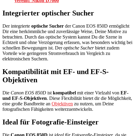
vereint: Nikon D7000
Integrierter optischer Sucher
Der integrierte
optische Sucher
der Canon EOS 850D ermöglicht
Dir eine herkömmliche und zuverlässige Weise, Deine Motive zu
betrachten. Durch das optische System kannst Du die Szene in
Echtzeit und ohne Verzögerung erfassen, was besonders wichtig bei
schnellen Bewegungen ist. Der
optische Sucher
bietet zudem
Vorteile wie geringeren Stromverbrauch im Vergleich zu
elektronischen Suchern.
Kompatibilität mit EF- und EF-S-
Objektiven
Die
Canon EOS 850D
ist
kompatibel
mit einer Vielzahl von
EF-
und EF-S-Objektiven
. Diese Flexibilität bietet dir die Möglichkeit,
eine große Bandbreite an
Objektiven
zu nutzen, um Deine
fotografischen Fähigkeiten weiterzuentwickeln.
Ideal für Fotografie-Einsteiger
Die
Canon EOS 850D
ist
ideal für Fotografie-Einsteiger
, da sie