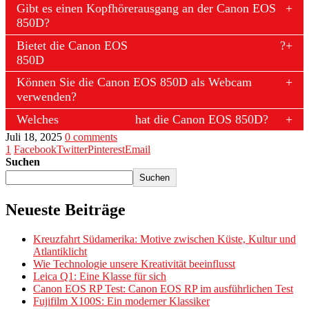
Gibt es einen Kopfhörerausgang an der Canon EOS
850D?
Bietet die Canon EOS
integrierte
?
850D
Bildstabilisierung
Können Sie die Canon EOS 850D als Webcam
verwenden?
Welches
Gewicht
hat die Canon EOS 850D?
Juli 18, 2025
0 comments
1
Facebook
Twitter
Pinterest
Email
Suchen
Suchen
Neueste Beiträge
Kreuzfahrt Südamerika: Motive zwischen Küste, Kultur und
Atlantiklicht
Wie Technologie unsere Kreativität beeinflusst
Leica Q1: Eine Klasse für sich
Canon EOS RP Test: Canon EOS RP im ausführlichen Test
Fujifilm X100S: Ein moderner Klassiker