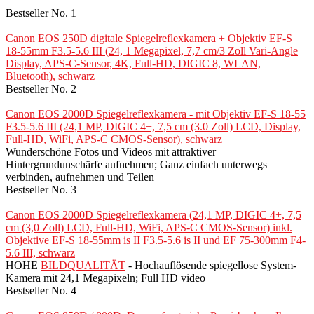
Bestseller No. 1
Canon EOS 250D digitale Spiegelreflexkamera + Objektiv EF-S
18-55mm F3.5-5.6 III (24, 1 Megapixel, 7,7 cm/3 Zoll Vari-Angle
Display, APS-C-Sensor, 4K, Full-HD, DIGIC 8, WLAN,
Bluetooth), schwarz
Bestseller No. 2
Canon EOS 2000D Spiegelreflexkamera - mit Objektiv EF-S 18-55
F3.5-5.6 III (24,1 MP, DIGIC 4+, 7,5 cm (3.0 Zoll) LCD, Display,
Full-HD, WiFi, APS-C CMOS-Sensor), schwarz
Wunderschöne Fotos und Videos mit attraktiver
Hintergrundunschärfe aufnehmen; Ganz einfach unterwegs
verbinden, aufnehmen und Teilen
Bestseller No. 3
Canon EOS 2000D Spiegelreflexkamera (24,1 MP, DIGIC 4+, 7,5
cm (3,0 Zoll) LCD, Full-HD, WiFi, APS-C CMOS-Sensor) inkl.
Objektive EF-S 18-55mm is II F3.5-5.6 is II und EF 75-300mm F4-
5.6 III, schwarz
HOHE
BILDQUALITÄT
- Hochauflösende spiegellose System-
Kamera mit 24,1 Megapixeln; Full HD video
Bestseller No. 4