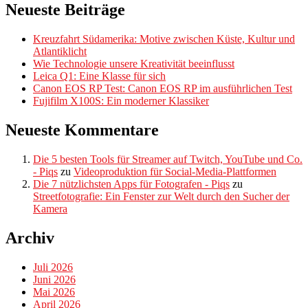
Neueste Beiträge
Kreuzfahrt Südamerika: Motive zwischen Küste, Kultur und
Atlantiklicht
Wie Technologie unsere Kreativität beeinflusst
Leica Q1: Eine Klasse für sich
Canon EOS RP Test: Canon EOS RP im ausführlichen Test
Fujifilm X100S: Ein moderner Klassiker
Neueste Kommentare
Die 5 besten Tools für Streamer auf Twitch, YouTube und Co.
- Piqs
zu
Videoproduktion für Social-Media-Plattformen
Die 7 nützlichsten Apps für Fotografen - Piqs
zu
Streetfotografie: Ein Fenster zur Welt durch den Sucher der
Kamera
Archiv
Juli 2026
Juni 2026
Mai 2026
April 2026