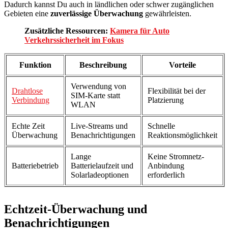
Dadurch kannst Du auch in ländlichen oder schwer zugänglichen
Gebieten eine
zuverlässige Überwachung
gewährleisten.
Zusätzliche Ressourcen:
Kamera für Auto
Verkehrssicherheit im Fokus
Funktion
Beschreibung
Vorteile
Verwendung von
Drahtlose
Flexibilität bei der
SIM-Karte statt
Verbindung
Platzierung
WLAN
Echte Zeit
Live-Streams und
Schnelle
Überwachung
Benachrichtigungen
Reaktionsmöglichkeit
Lange
Keine Stromnetz-
Batteriebetrieb
Batterielaufzeit und
Anbindung
Solarladeoptionen
erforderlich
Echtzeit-Überwachung und
Benachrichtigungen