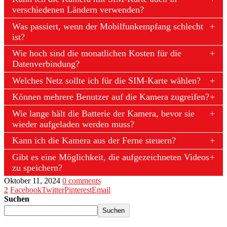
verschiedenen Ländern verwenden?
Was passiert, wenn der Mobilfunkempfang schlecht
ist?
Wie hoch sind die monatlichen Kosten für die
Datenverbindung?
Welches Netz sollte ich für die SIM-Karte wählen?
Können mehrere Benutzer auf die Kamera zugreifen?
Wie lange hält die Batterie der Kamera, bevor sie
wieder aufgeladen werden muss?
Kann ich die Kamera aus der Ferne steuern?
Gibt es eine Möglichkeit, die aufgezeichneten Videos
zu speichern?
Oktober 11, 2024
0 comments
2
Facebook
Twitter
Pinterest
Email
Suchen
Suchen