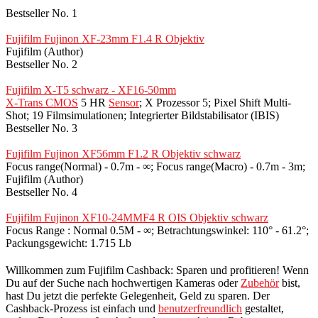
Bestseller No. 1
Fujifilm Fujinon XF-23mm F1.4 R Objektiv
Fujifilm (Author)
Bestseller No. 2
Fujifilm X-T5 schwarz - XF16-50mm
X-Trans CMOS
5 HR
Sensor
; X Prozessor 5; Pixel Shift Multi-
Shot; 19 Filmsimulationen; Integrierter Bildstabilisator (IBIS)
Bestseller No. 3
Fujifilm Fujinon XF56mm F1.2 R Objektiv schwarz
Focus range(Normal) - 0.7m - ∞; Focus range(Macro) - 0.7m - 3m;
Fujifilm (Author)
Bestseller No. 4
Fujifilm Fujinon XF10-24MMF4 R OIS Objektiv schwarz
Focus Range : Normal 0.5M - ∞; Betrachtungswinkel: 110° - 61.2°;
Packungsgewicht: 1.715 Lb
Willkommen zum Fujifilm Cashback: Sparen und profitieren! Wenn
Du auf der Suche nach hochwertigen Kameras oder
Zubehör
bist,
hast Du jetzt die perfekte Gelegenheit, Geld zu sparen. Der
Cashback-Prozess ist einfach und
benutzerfreundlich
gestaltet,