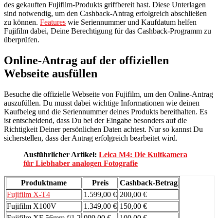
des gekauften Fujifilm-Produkts griffbereit hast. Diese Unterlagen
sind notwendig, um den Cashback-Antrag erfolgreich abschließen
zu können.
Features
wie Seriennummer und Kaufdatum helfen
Fujifilm dabei, Deine Berechtigung für das Cashback-Programm zu
überprüfen.
Online-Antrag auf der offiziellen
Webseite ausfüllen
Besuche die offizielle Webseite von Fujifilm, um den Online-Antrag
auszufüllen. Du musst dabei wichtige Informationen wie deinen
Kaufbeleg und die Seriennummer deines Produkts bereithalten. Es
ist entscheidend, dass Du bei der Eingabe besonders auf die
Richtigkeit Deiner persönlichen Daten achtest. Nur so kannst Du
sicherstellen, dass der Antrag erfolgreich bearbeitet wird.
Ausführlicher Artikel:
Leica M4: Die Kultkamera
für Liebhaber analogen Fotografie
Produktname
Preis
Cashback-Betrag
Fujifilm X-T4
1.599,00 €
200,00 €
Fujifilm X100V
1.349,00 €
150,00 €
Fujifilm XF 56mm f/1.2
999,00 €
100,00 €