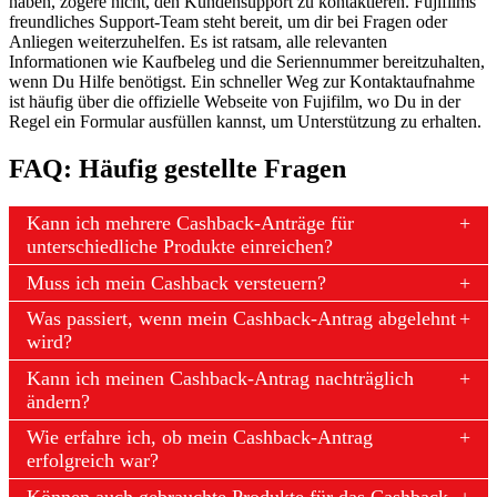
haben, zögere nicht, den Kundensupport zu kontaktieren. Fujifilms
freundliches Support-Team steht bereit, um dir bei Fragen oder
Anliegen weiterzuhelfen. Es ist ratsam, alle relevanten
Informationen wie Kaufbeleg und die Seriennummer bereitzuhalten,
wenn Du Hilfe benötigst. Ein schneller Weg zur Kontaktaufnahme
ist häufig über die offizielle Webseite von Fujifilm, wo Du in der
Regel ein Formular ausfüllen kannst, um Unterstützung zu erhalten.
FAQ: Häufig gestellte Fragen
Kann ich mehrere Cashback-Anträge für
unterschiedliche Produkte einreichen?
Muss ich mein Cashback versteuern?
Was passiert, wenn mein Cashback-Antrag abgelehnt
wird?
Kann ich meinen Cashback-Antrag nachträglich
ändern?
Wie erfahre ich, ob mein Cashback-Antrag
erfolgreich war?
Können auch gebrauchte Produkte für das Cashback-