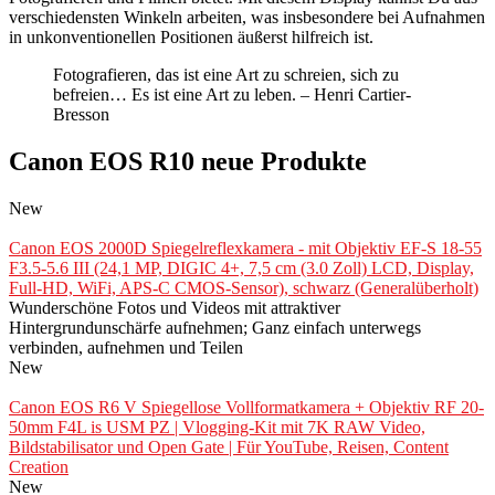
verschiedensten Winkeln arbeiten, was insbesondere bei Aufnahmen
in unkonventionellen Positionen äußerst hilfreich ist.
Fotografieren, das ist eine Art zu schreien, sich zu
befreien… Es ist eine Art zu leben. – Henri Cartier-
Bresson
Canon EOS R10 neue Produkte
New
Canon EOS 2000D Spiegelreflexkamera - mit Objektiv EF-S 18-55
F3.5-5.6 III (24,1 MP, DIGIC 4+, 7,5 cm (3.0 Zoll) LCD, Display,
Full-HD, WiFi, APS-C CMOS-Sensor), schwarz (Generalüberholt)
Wunderschöne Fotos und Videos mit attraktiver
Hintergrundunschärfe aufnehmen; Ganz einfach unterwegs
verbinden, aufnehmen und Teilen
New
Canon EOS R6 V Spiegellose Vollformatkamera + Objektiv RF 20-
50mm F4L is USM PZ | Vlogging-Kit mit 7K RAW Video,
Bildstabilisator und Open Gate | Für YouTube, Reisen, Content
Creation
New