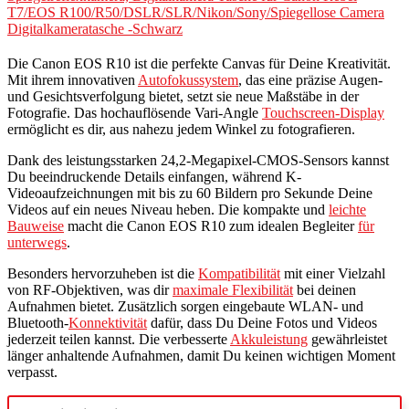
T7/EOS R100/R50/DSLR/SLR/Nikon/Sony/Spiegellose Camera
Digitalkameratasche -Schwarz
Die Canon EOS R10 ist die perfekte Canvas für Deine Kreativität.
Mit ihrem innovativen
Autofokussystem
, das eine präzise Augen-
und Gesichtsverfolgung bietet, setzt sie neue Maßstäbe in der
Fotografie. Das hochauflösende Vari-Angle
Touchscreen-Display
ermöglicht es dir, aus nahezu jedem Winkel zu fotografieren.
Dank des leistungsstarken 24,2-Megapixel-CMOS-Sensors kannst
Du beeindruckende Details einfangen, während K-
Videoaufzeichnungen mit bis zu 60 Bildern pro Sekunde Deine
Videos auf ein neues Niveau heben. Die kompakte und
leichte
Bauweise
macht die Canon EOS R10 zum idealen Begleiter
für
unterwegs
.
Besonders hervorzuheben ist die
Kompatibilität
mit einer Vielzahl
von RF-Objektiven, was dir
maximale Flexibilität
bei deinen
Aufnahmen bietet. Zusätzlich sorgen eingebaute WLAN- und
Bluetooth-
Konnektivität
dafür, dass Du Deine Fotos und Videos
jederzeit teilen kannst. Die verbesserte
Akkuleistung
gewährleistet
länger anhaltende Aufnahmen, damit Du keinen wichtigen Moment
verpasst.