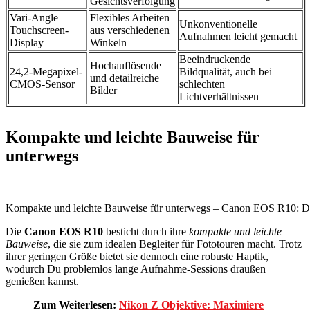
Gesichtsverfolgung
Vari-Angle
Flexibles Arbeiten
Unkonventionelle
Touchscreen-
aus verschiedenen
Aufnahmen leicht gemacht
Display
Winkeln
Beeindruckende
Hochauflösende
24,2-Megapixel-
Bildqualität, auch bei
und detailreiche
CMOS-Sensor
schlechten
Bilder
Lichtverhältnissen
Kompakte und leichte Bauweise für
unterwegs
Kompakte und leichte Bauweise für unterwegs – Canon EOS R10: Di
Die
Canon EOS R10
besticht durch ihre
kompakte und leichte
Bauweise
, die sie zum idealen Begleiter für Fototouren macht. Trotz
ihrer geringen Größe bietet sie dennoch eine robuste Haptik,
wodurch Du problemlos lange Aufnahme-Sessions draußen
genießen kannst.
Zum Weiterlesen:
Nikon Z Objektive: Maximiere