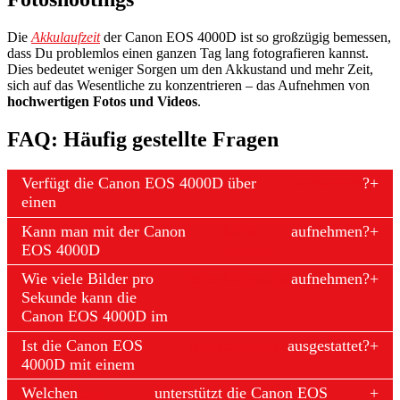
Die
Akkulaufzeit
der Canon EOS 4000D ist so großzügig bemessen,
dass Du problemlos einen ganzen Tag lang fotografieren kannst.
Dies bedeutet weniger Sorgen um den Akkustand und mehr Zeit,
sich auf das Wesentliche zu konzentrieren – das Aufnehmen von
hochwertigen Fotos und Videos
.
FAQ: Häufig gestellte Fragen
Verfügt die Canon EOS 4000D über
Touchscreen
?
einen
Kann man mit der Canon
RAW-
aufnehmen?
EOS 4000D
Dateien
Wie viele Bilder pro
Serienbildmodus
aufnehmen?
Sekunde kann die
Canon EOS 4000D im
Ist die Canon EOS
Bildstabilisator
ausgestattet?
4000D mit einem
Welchen
ISO-
unterstützt die Canon EOS