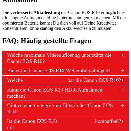
Die
verbesserte Akkuleistung
der Canon EOS R10 ermöglicht es
dir, längere Aufnahmen ohne Unterbrechungen zu machen. Mit der
optimierten Batterie kannst Du dich voll auf Deine Kreativität
konzentrieren, ohne ständig den Akku wechseln zu müssen.
FAQ: Häufig gestellte Fragen
Welche maximale Videoauflösung unterstützt die
Canon EOS R10?
Bietet die Canon EOS R10 Wetterabdichtungen?
Welche
ISO-Empfindlichkeit
hat die Canon EOS R10?
Kann die Canon EOS R10 HDR-Aufnahmen
machen?
Gibt es einen integrierten Blitz in der Canon EOS
R10?
Ist die Canon EOS R10
EF-
kompatibel?
mit
Objektiven