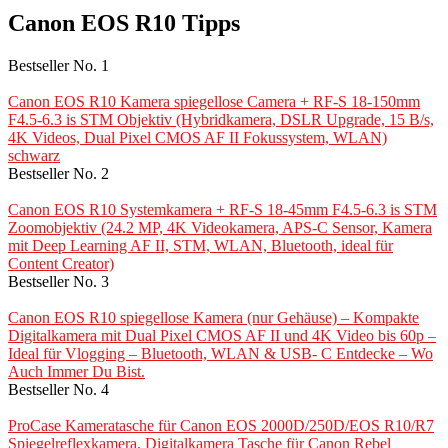
Canon EOS R10 Tipps
Bestseller No. 1
Canon EOS R10 Kamera spiegellose Camera + RF-S 18-150mm
F4.5-6.3 is STM Objektiv (Hybridkamera, DSLR Upgrade, 15 B/s,
4K Videos, Dual Pixel CMOS AF II Fokussystem, WLAN)
schwarz
Bestseller No. 2
Canon EOS R10 Systemkamera + RF-S 18-45mm F4.5-6.3 is STM
Zoomobjektiv (24.2 MP, 4K Videokamera, APS-C Sensor, Kamera
mit Deep Learning AF II, STM, WLAN, Bluetooth, ideal für
Content Creator)
Bestseller No. 3
Canon EOS R10 spiegellose Kamera (nur Gehäuse) – Kompakte
Digitalkamera mit Dual Pixel CMOS AF II und 4K Video bis 60p –
Ideal für Vlogging – Bluetooth, WLAN & USB- C Entdecke – Wo
Auch Immer Du Bist.
Bestseller No. 4
ProCase Kameratasche für Canon EOS 2000D/250D/EOS R10/R7
Spiegelreflexkamera, Digitalkamera Tasche für Canon Rebel