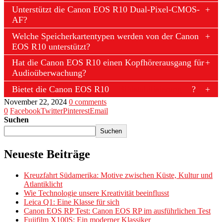
Unterstützt die Canon EOS R10 Dual-Pixel-CMOS-
AF?
Welche Speicherkartentypen werden von der Canon
EOS R10 unterstützt?
Hat die Canon EOS R10 einen Kopfhörerausgang für
Audioüberwachung?
Bietet die Canon EOS R10
Bildstabilisierung
?
November 22, 2024
0 comments
0
Facebook
Twitter
Pinterest
Email
Suchen
Suchen
Neueste Beiträge
Kreuzfahrt Südamerika: Motive zwischen Küste, Kultur und
Atlantiklicht
Wie Technologie unsere Kreativität beeinflusst
Leica Q1: Eine Klasse für sich
Canon EOS RP Test: Canon EOS RP im ausführlichen Test
Fujifilm X100S: Ein moderner Klassiker