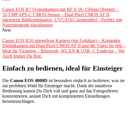
Canon EOS R7 Systemkamera mit RF-S 18–150mm Objektiv –
32,5 MP APS-C CMOS-Sensor – Dual Pixel CMOS AF II,
integrierte Bildkombination, UVC/UAC-kompatibel - Perfekt, um
Naturmomente einzufangen
New
Canon EOS R10 spiegellose Kamera (nur Gehäuse) – Kompakte
Digitalkamera mit Dual Pixel CMOS AF II und 4K Video bis 60p –
Ideal für Vlogging – Bluetooth, WLAN & USB- C Entdecke – Wo
Auch Immer Du Bist.
Einfach zu bedienen, ideal für Einsteiger
Die
Canon EOS 4000D
ist besonders
einfach zu bedienen
, was sie
zur perfekten Wahl für Einsteiger macht. Dank der intuitiven
Bedienung kannst Du Dich voll und ganz auf das Fotografieren
konzentrieren, anstatt Dich mit komplizierten Einstellungen
herumzuschlagen.