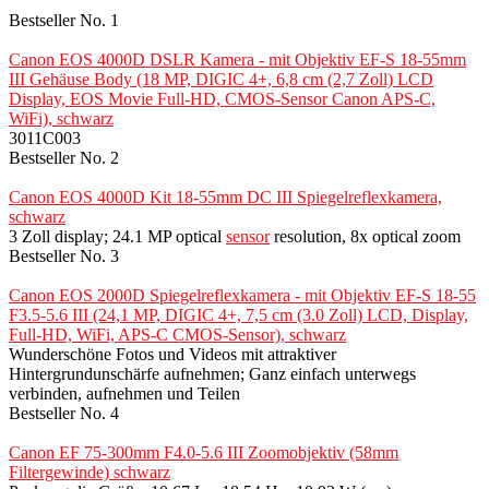
Bestseller No. 1
Canon EOS 4000D DSLR Kamera - mit Objektiv EF-S 18-55mm
III Gehäuse Body (18 MP, DIGIC 4+, 6,8 cm (2,7 Zoll) LCD
Display, EOS Movie Full-HD, CMOS-Sensor Canon APS-C,
WiFi), schwarz
3011C003
Bestseller No. 2
Canon EOS 4000D Kit 18-55mm DC III Spiegelreflexkamera,
schwarz
3 Zoll display; 24.1 MP optical
sensor
resolution, 8x optical zoom
Bestseller No. 3
Canon EOS 2000D Spiegelreflexkamera - mit Objektiv EF-S 18-55
F3.5-5.6 III (24,1 MP, DIGIC 4+, 7,5 cm (3.0 Zoll) LCD, Display,
Full-HD, WiFi, APS-C CMOS-Sensor), schwarz
Wunderschöne Fotos und Videos mit attraktiver
Hintergrundunschärfe aufnehmen; Ganz einfach unterwegs
verbinden, aufnehmen und Teilen
Bestseller No. 4
Canon EF 75-300mm F4.0-5.6 III Zoomobjektiv (58mm
Filtergewinde) schwarz