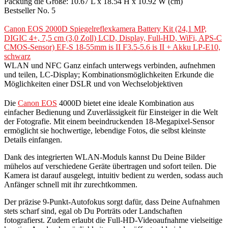
Packung die Größe: 10.67 L x 18.54 H x 10.92 W (cm)
Bestseller No. 5
Canon EOS 2000D Spiegelreflexkamera Battery Kit (24,1 MP,
DIGIC 4+, 7,5 cm (3,0 Zoll) LCD, Display, Full-HD, WiFi, APS-C
CMOS-Sensor) EF-S 18-55mm is II F3.5-5.6 is II + Akku LP-E10,
schwarz
WLAN und NFC Ganz einfach unterwegs verbinden, aufnehmen
und teilen, LC-Display; Kombinationsmöglichkeiten Erkunde die
Möglichkeiten einer DSLR und von Wechselobjektiven
Die
Canon EOS
4000D bietet eine ideale Kombination aus
einfacher Bedienung und Zuverlässigkeit für Einsteiger in die Welt
der Fotografie. Mit einem beeindruckenden 18-Megapixel-Sensor
ermöglicht sie hochwertige, lebendige Fotos, die selbst kleinste
Details einfangen.
Dank des integrierten WLAN-Moduls kannst Du Deine Bilder
mühelos auf verschiedene Geräte übertragen und sofort teilen. Die
Kamera ist darauf ausgelegt, intuitiv bedient zu werden, sodass auch
Anfänger schnell mit ihr zurechtkommen.
Der präzise 9-Punkt-Autofokus sorgt dafür, dass Deine Aufnahmen
stets scharf sind, egal ob Du Porträts oder Landschaften
fotografierst. Zudem erlaubt die Full-HD-Videoaufnahme vielseitige