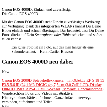
Canon EOS 4000D: Einfach und zuverlässig:
Die Canon EOS 4000D
Mit der Canon EOS 4000D steht Dir ein zuverlässiges Werkzeug
zur Verfügung. Dank des
integrierten WLANs
kannst Du Deine
Bilder einfach und schnell übertragen. Das bedeutet, dass Du Deine
Fotos direkt auf Dein
Smartphone oder Tablet
schicken und sofort
teilen kannst.
Ein gutes Foto ist ein Foto, auf das man länger als eine
Sekunde schaut. – Henri Cartier-Bresson
Canon EOS 4000D neu dabei
New
Canon EOS 2000D Spiegelreflexkamera - mit Objektiv EF-S 18-55
F3.5-5.6 III (24,1 MP, DIGIC 4+, 7,5 cm (3.0 Zoll) LCD, Display,
Full-HD, WiFi, APS-C CMOS-Sensor), schwarz (Generalüberholt)
Wunderschöne Fotos und Videos mit attraktiver
Hintergrundunschärfe aufnehmen; Ganz einfach unterwegs
verbinden, aufnehmen und Teilen
New