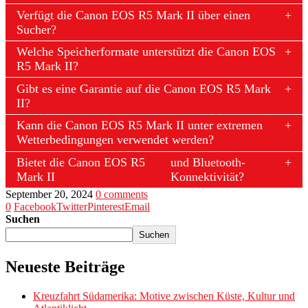
Verfügt die Canon EOS R5 Mark II über einen
Sucher?
Welche Speicherformate unterstützt die Canon EOS
R5 Mark II?
Gibt es eine Garantie auf die Canon EOS R5 Mark
II?
Kann die Canon EOS R5 Mark II unter extremen
Wetterbedingungen verwendet werden?
Bietet die Canon EOS R5
Wi-
und Bluetooth-
Mark II
Fi
Konnektivität?
September 20, 2024
0 comments
0
Facebook
Twitter
Pinterest
Email
Suchen
Suchen
Neueste Beiträge
Kreuzfahrt Südamerika: Motive zwischen Küste, Kultur und