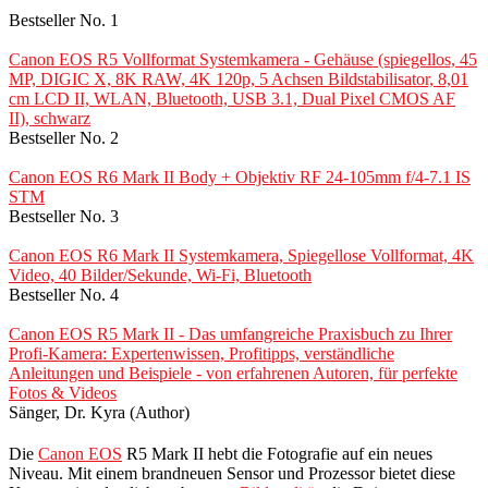
Bestseller No. 1
Canon EOS R5 Vollformat Systemkamera - Gehäuse (spiegellos, 45
MP, DIGIC X, 8K RAW, 4K 120p, 5 Achsen Bildstabilisator, 8,01
cm LCD II, WLAN, Bluetooth, USB 3.1, Dual Pixel CMOS AF
II), schwarz
Bestseller No. 2
Canon EOS R6 Mark II Body + Objektiv RF 24-105mm f/4-7.1 IS
STM
Bestseller No. 3
Canon EOS R6 Mark II Systemkamera, Spiegellose Vollformat, 4K
Video, 40 Bilder/Sekunde, Wi-Fi, Bluetooth
Bestseller No. 4
Canon EOS R5 Mark II - Das umfangreiche Praxisbuch zu Ihrer
Profi-Kamera: Expertenwissen, Profitipps, verständliche
Anleitungen und Beispiele - von erfahrenen Autoren, für perfekte
Fotos & Videos
Sänger, Dr. Kyra (Author)
Die
Canon EOS
R5 Mark II hebt die Fotografie auf ein neues
Niveau. Mit einem brandneuen Sensor und Prozessor bietet diese