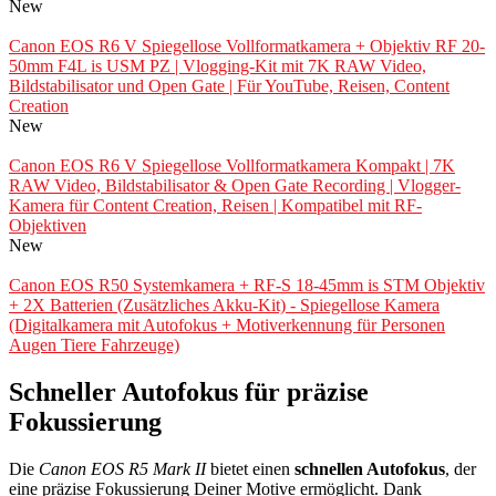
New
Canon EOS R6 V Spiegellose Vollformatkamera + Objektiv RF 20-
50mm F4L is USM PZ | Vlogging-Kit mit 7K RAW Video,
Bildstabilisator und Open Gate | Für YouTube, Reisen, Content
Creation
New
Canon EOS R6 V Spiegellose Vollformatkamera Kompakt | 7K
RAW Video, Bildstabilisator & Open Gate Recording | Vlogger-
Kamera für Content Creation, Reisen | Kompatibel mit RF-
Objektiven
New
Canon EOS R50 Systemkamera + RF-S 18-45mm is STM Objektiv
+ 2X Batterien (Zusätzliches Akku-Kit) - Spiegellose Kamera
(Digitalkamera mit Autofokus + Motiverkennung für Personen
Augen Tiere Fahrzeuge)
Schneller Autofokus für präzise
Fokussierung
Die
Canon EOS R5 Mark II
bietet einen
schnellen Autofokus
, der
eine präzise Fokussierung Deiner Motive ermöglicht. Dank