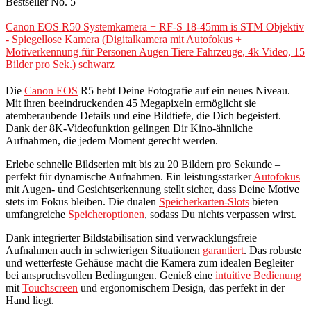
Bestseller No. 5
Canon EOS R50 Systemkamera + RF-S 18-45mm is STM Objektiv
- Spiegellose Kamera (Digitalkamera mit Autofokus +
Motiverkennung für Personen Augen Tiere Fahrzeuge, 4k Video, 15
Bilder pro Sek.) schwarz
Die
Canon EOS
R5 hebt Deine Fotografie auf ein neues Niveau.
Mit ihren beeindruckenden 45 Megapixeln ermöglicht sie
atemberaubende Details und eine Bildtiefe, die Dich begeistert.
Dank der 8K-Videofunktion gelingen Dir Kino-ähnliche
Aufnahmen, die jedem Moment gerecht werden.
Erlebe schnelle Bildserien mit bis zu 20 Bildern pro Sekunde –
perfekt für dynamische Aufnahmen. Ein leistungsstarker
Autofokus
mit Augen- und Gesichtserkennung stellt sicher, dass Deine Motive
stets im Fokus bleiben. Die dualen
Speicherkarten-Slots
bieten
umfangreiche
Speicheroptionen
, sodass Du nichts verpassen wirst.
Dank integrierter Bildstabilisation sind verwacklungsfreie
Aufnahmen auch in schwierigen Situationen
garantiert
. Das robuste
und wetterfeste Gehäuse macht die Kamera zum idealen Begleiter
bei anspruchsvollen Bedingungen. Genieß eine
intuitive Bedienung
mit
Touchscreen
und ergonomischem Design, das perfekt in der
Hand liegt.