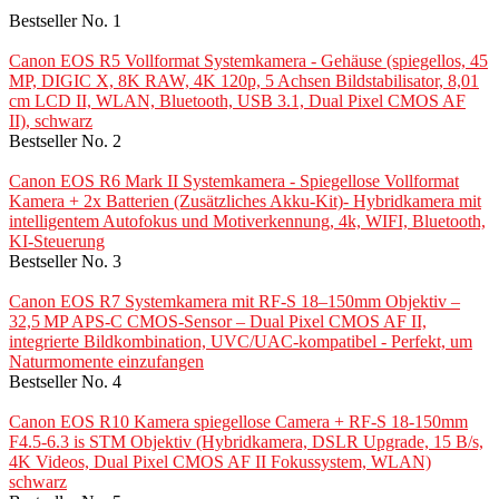
Bestseller No. 1
Canon EOS R5 Vollformat Systemkamera - Gehäuse (spiegellos, 45
MP, DIGIC X, 8K RAW, 4K 120p, 5 Achsen Bildstabilisator, 8,01
cm LCD II, WLAN, Bluetooth, USB 3.1, Dual Pixel CMOS AF
II), schwarz
Bestseller No. 2
Canon EOS R6 Mark II Systemkamera - Spiegellose Vollformat
Kamera + 2x Batterien (Zusätzliches Akku-Kit)- Hybridkamera mit
intelligentem Autofokus und Motiverkennung, 4k, WIFI, Bluetooth,
KI-Steuerung
Bestseller No. 3
Canon EOS R7 Systemkamera mit RF-S 18–150mm Objektiv –
32,5 MP APS-C CMOS-Sensor – Dual Pixel CMOS AF II,
integrierte Bildkombination, UVC/UAC-kompatibel - Perfekt, um
Naturmomente einzufangen
Bestseller No. 4
Canon EOS R10 Kamera spiegellose Camera + RF-S 18-150mm
F4.5-6.3 is STM Objektiv (Hybridkamera, DSLR Upgrade, 15 B/s,
4K Videos, Dual Pixel CMOS AF II Fokussystem, WLAN)
schwarz