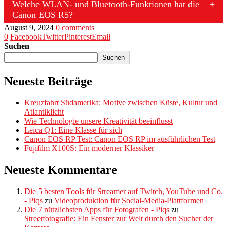
Welche WLAN- und Bluetooth-Funktionen hat die
Canon EOS R5?
August 9, 2024
0 comments
0
Facebook
Twitter
Pinterest
Email
Suchen
Suchen
Neueste Beiträge
Kreuzfahrt Südamerika: Motive zwischen Küste, Kultur und
Atlantiklicht
Wie Technologie unsere Kreativität beeinflusst
Leica Q1: Eine Klasse für sich
Canon EOS RP Test: Canon EOS RP im ausführlichen Test
Fujifilm X100S: Ein moderner Klassiker
Neueste Kommentare
Die 5 besten Tools für Streamer auf Twitch, YouTube und Co.
- Piqs
zu
Videoproduktion für Social-Media-Plattformen
Die 7 nützlichsten Apps für Fotografen - Piqs
zu
Streetfotografie: Ein Fenster zur Welt durch den Sucher der