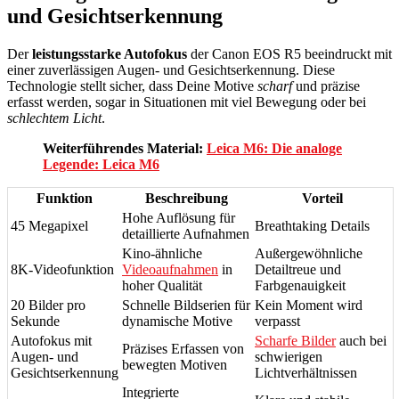
und Gesichtserkennung
Der
leistungsstarke Autofokus
der Canon EOS R5 beeindruckt mit
einer zuverlässigen Augen- und Gesichtserkennung. Diese
Technologie stellt sicher, dass Deine Motive
scharf
und präzise
erfasst werden, sogar in Situationen mit viel Bewegung oder bei
schlechtem Licht
.
Weiterführendes Material:
Leica M6: Die analoge
Legende: Leica M6
Funktion
Beschreibung
Vorteil
Hohe Auflösung für
45 Megapixel
Breathtaking Details
detaillierte Aufnahmen
Kino-ähnliche
Außergewöhnliche
8K-Videofunktion
Videoaufnahmen
in
Detailtreue und
hoher Qualität
Farbgenauigkeit
20 Bilder pro
Schnelle Bildserien für
Kein Moment wird
Sekunde
dynamische Motive
verpasst
Autofokus mit
Scharfe Bilder
auch bei
Präzises Erfassen von
Augen- und
schwierigen
bewegten Motiven
Gesichtserkennung
Lichtverhältnissen
Integrierte