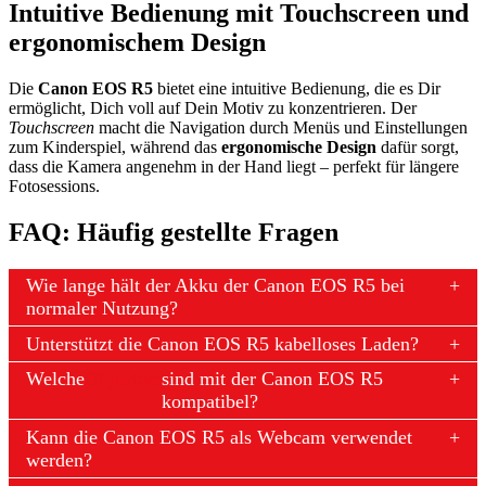
Intuitive Bedienung mit Touchscreen und
ergonomischem Design
Die
Canon EOS R5
bietet eine intuitive Bedienung, die es Dir
ermöglicht, Dich voll auf Dein Motiv zu konzentrieren. Der
Touchscreen
macht die Navigation durch Menüs und Einstellungen
zum Kinderspiel, während das
ergonomische Design
dafür sorgt,
dass die Kamera angenehm in der Hand liegt – perfekt für längere
Fotosessions.
FAQ: Häufig gestellte Fragen
Wie lange hält der Akku der Canon EOS R5 bei
normaler Nutzung?
Unterstützt die Canon EOS R5 kabelloses Laden?
Welche
Objektive
sind mit der Canon EOS R5
kompatibel?
Kann die Canon EOS R5 als Webcam verwendet
werden?