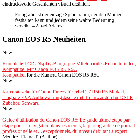
eindrucksvolle Geschichten visuell erzählen.
Fotografie ist der einzige Sprachraum, der den Moment
festhalten kann und jedem seine wahre Bedeutung
verleiht. – Ansel Adams
Canon EOS R5 Neuheiten
New
Komplette LCD-Display-Baugruppe Mit Scharnier-Reparaturteilen,
Kompatibel Mit Canon EOS R5 R5C
Kompatibel
for die Kamera Canon EOS R5 R5C
New
Kameratasche für Canon für eos für rebel T7 R50 R6 Mark II,
Tragbare EVA Aufbewahrungstasche mit Trennwänden für DSLR
Zubehör, Schwarz
New
Guide d'utilisation du Canon EOS R5: Le guide ultime étape par
étape pour la navigation dans les menus, la photographie de portrait
professionnelle et ... exceptionnels, du niveau débutant à expert
Mendez, Elaine T. (Author)