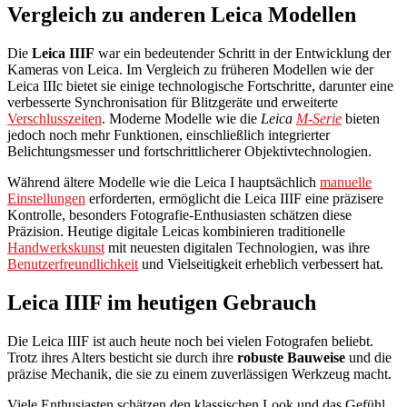
Vergleich zu anderen Leica Modellen
Die
Leica IIIF
war ein bedeutender Schritt in der Entwicklung der
Kameras von Leica. Im Vergleich zu früheren Modellen wie der
Leica IIIc bietet sie einige technologische Fortschritte, darunter eine
verbesserte Synchronisation für Blitzgeräte und erweiterte
Verschlusszeiten
. Moderne Modelle wie die
Leica
M-Serie
bieten
jedoch noch mehr Funktionen, einschließlich integrierter
Belichtungsmesser und fortschrittlicherer Objektivtechnologien.
Während ältere Modelle wie die Leica I hauptsächlich
manuelle
Einstellungen
erforderten, ermöglicht die Leica IIIF eine präzisere
Kontrolle, besonders Fotografie-Enthusiasten schätzen diese
Präzision. Heutige digitale Leicas kombinieren traditionelle
Handwerkskunst
mit neuesten digitalen Technologien, was ihre
Benutzerfreundlichkeit
und Vielseitigkeit erheblich verbessert hat.
Leica IIIF im heutigen Gebrauch
Die Leica IIIF ist auch heute noch bei vielen Fotografen beliebt.
Trotz ihres Alters besticht sie durch ihre
robuste Bauweise
und die
präzise Mechanik, die sie zu einem zuverlässigen Werkzeug macht.
Viele Enthusiasten schätzen den klassischen Look und das Gefühl