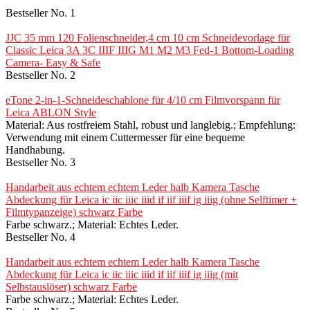
Bestseller No. 1
JJC 35 mm 120 Folienschneider,4 cm 10 cm Schneidevorlage für
Classic Leica 3A 3C IIIF IIIG M1 M2 M3 Fed-1 Bottom-Loading
Camera- Easy & Safe
Bestseller No. 2
eTone 2-in-1-Schneideschablone für 4/10 cm Filmvorspann für
Leica ABLON Style
Material: Aus rostfreiem Stahl, robust und langlebig.; Empfehlung:
Verwendung mit einem Cuttermesser für eine bequeme
Handhabung.
Bestseller No. 3
Handarbeit aus echtem echtem Leder halb Kamera Tasche
Abdeckung für Leica ic iic iiic iiid if iif iiif ig iiig (ohne Selftimer +
Filmtypanzeige) schwarz Farbe
Farbe schwarz.; Material: Echtes Leder.
Bestseller No. 4
Handarbeit aus echtem echtem Leder halb Kamera Tasche
Abdeckung für Leica ic iic iiic iiid if iif iiif ig iiig (mit
Selbstauslöser) schwarz Farbe
Farbe schwarz.; Material: Echtes Leder.