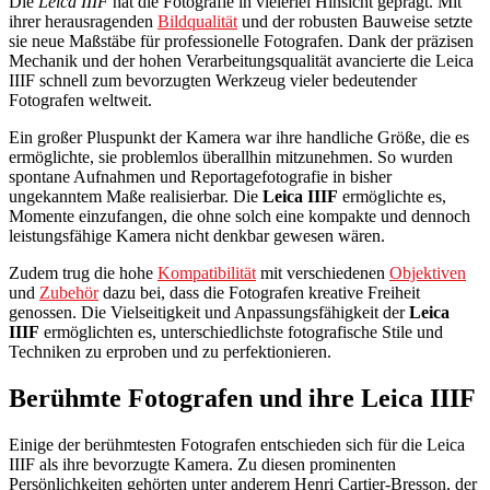
Die
Leica IIIF
hat die Fotografie in vielerlei Hinsicht geprägt. Mit
ihrer herausragenden
Bildqualität
und der robusten Bauweise setzte
sie neue Maßstäbe für professionelle Fotografen. Dank der präzisen
Mechanik und der hohen Verarbeitungsqualität avancierte die Leica
IIIF schnell zum bevorzugten Werkzeug vieler bedeutender
Fotografen weltweit.
Ein großer Pluspunkt der Kamera war ihre handliche Größe, die es
ermöglichte, sie problemlos überallhin mitzunehmen. So wurden
spontane Aufnahmen und Reportagefotografie in bisher
ungekanntem Maße realisierbar. Die
Leica IIIF
ermöglichte es,
Momente einzufangen, die ohne solch eine kompakte und dennoch
leistungsfähige Kamera nicht denkbar gewesen wären.
Zudem trug die hohe
Kompatibilität
mit verschiedenen
Objektiven
und
Zubehör
dazu bei, dass die Fotografen kreative Freiheit
genossen. Die Vielseitigkeit und Anpassungsfähigkeit der
Leica
IIIF
ermöglichten es, unterschiedlichste fotografische Stile und
Techniken zu erproben und zu perfektionieren.
Berühmte Fotografen und ihre Leica IIIF
Einige der berühmtesten Fotografen entschieden sich für die Leica
IIIF als ihre bevorzugte Kamera. Zu diesen prominenten
Persönlichkeiten gehörten unter anderem Henri Cartier-Bresson, der