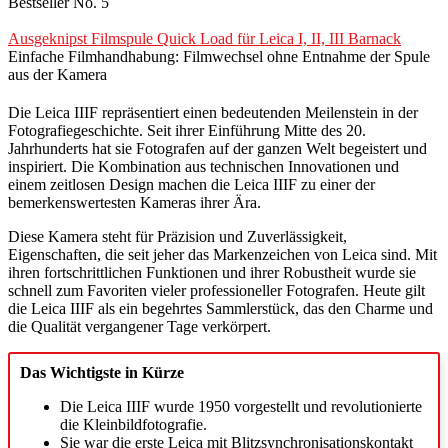
Bestseller No. 5
Ausgeknipst Filmspule Quick Load für Leica I, II, III Barnack
Einfache Filmhandhabung: Filmwechsel ohne Entnahme der Spule
aus der Kamera
Die Leica IIIF repräsentiert einen bedeutenden Meilenstein in der
Fotografiegeschichte. Seit ihrer Einführung Mitte des 20.
Jahrhunderts hat sie Fotografen auf der ganzen Welt begeistert und
inspiriert. Die Kombination aus technischen Innovationen und
einem zeitlosen Design machen die Leica IIIF zu einer der
bemerkenswertesten Kameras ihrer Ära.
Diese Kamera steht für Präzision und Zuverlässigkeit,
Eigenschaften, die seit jeher das Markenzeichen von Leica sind. Mit
ihren fortschrittlichen Funktionen und ihrer Robustheit wurde sie
schnell zum Favoriten vieler professioneller Fotografen. Heute gilt
die Leica IIIF als ein begehrtes Sammlerstück, das den Charme und
die Qualität vergangener Tage verkörpert.
Das Wichtigste in Kürze
Die Leica IIIF wurde 1950 vorgestellt und revolutionierte
die Kleinbildfotografie.
Sie war die erste Leica mit Blitzsynchronisationskontakt