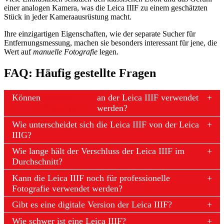
einer analogen Kamera, was die Leica IIIF zu einem geschätzten
Stück in jeder Kameraausrüstung macht.
Ihre einzigartigen Eigenschaften, wie der separate Sucher für
Entfernungsmessung, machen sie besonders interessant für jene, die
Wert auf
manuelle Fotografie
legen.
FAQ: Häufig gestellte Fragen
Können
moderne
an der Leica IIIF verwendet
Objektive
werden?
Wie unterscheidet sich die Leica IIIF von der Leica
IIIG?
Wie lange hält der Verschluss der Leica IIIF im
Durchschnitt?
Kann die Leica IIIF noch für professionelle
Fotografie verwendet werden?
Gibt es eine digitale Version der Leica IIIF?
Wie schwer ist eine Leica IIIF?