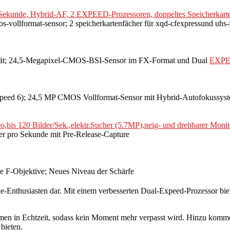
ro Sekunde, Hybrid-AF, 2 EXPEED-Prozessoren, doppeltes Speicherk
s-vollformat-sensor; 2 speicherkartenfächer für xqd-cfexpressund uhs-i
lität; 24,5-Megapixel-CMOS-BSI-Sensor im FX-Format und Dual
EXPE
xpeed 6); 24,5 MP CMOS Vollformat-Sensor mit Hybrid-Autofokussys
bis 120 Bilder/Sek.,elektr.Sucher (5.7MP),neig- und drehbarer Monito
er pro Sekunde mit Pre-Release-Capture
he F-Objektive; Neues Niveau der Schärfe
ie-Enthusiasten dar. Mit einem verbesserten Dual-Expeed-Prozessor biete
men in Echtzeit, sodass kein Moment mehr verpasst wird. Hinzu komme
bieten.