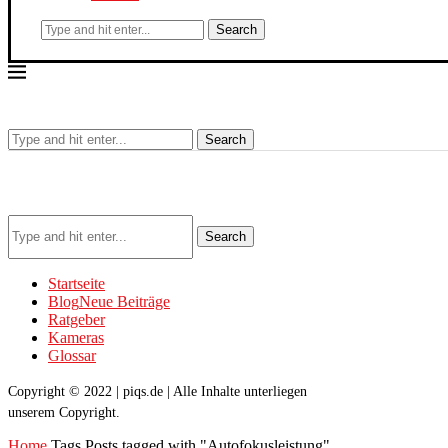
Search
Search
Search
Startseite
Blog
Neue Beiträge
Ratgeber
Kameras
Glossar
Copyright © 2022 | piqs.de | Alle Inhalte unterliegen
unserem Copyright.
Home
Tags
Posts tagged with "Autofokusleistung"