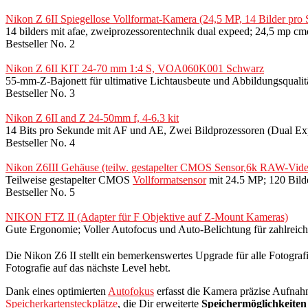
Nikon Z 6II Spiegellose Vollformat-Kamera (24,5 MP, 14 Bilder p
14 bilders mit afae, zweiprozessorentechnik dual expeed; 24,5 mp cmo
Bestseller No. 2
Nikon Z 6II KIT 24-70 mm 1:4 S, VOA060K001 Schwarz
55-mm-Z-Bajonett für ultimative Lichtausbeute und Abbildungsqua
Bestseller No. 3
Nikon Z 6II and Z 24-50mm f, 4-6.3 kit
14 Bits pro Sekunde mit AF und AE, Zwei Bildprozessoren (Dual E
Bestseller No. 4
Nikon Z6III Gehäuse (teilw. gestapelter CMOS Sensor,6k RAW-Video,
Teilweise gestapelter CMOS
Vollformatsensor
mit 24.5 MP; 120 Bild
Bestseller No. 5
NIKON FTZ II (Adapter für F Objektive auf Z-Mount Kameras)
Gute Ergonomie; Voller Autofocus und Auto-Belichtung für zahlreic
Die Nikon Z6 II stellt ein bemerkenswertes Upgrade für alle Fotograf
Fotografie auf das nächste Level hebt.
Dank eines optimierten
Autofokus
erfasst die Kamera präzise Aufnah
Speicherkartensteckplätze
, die Dir erweiterte
Speichermöglichkeiten