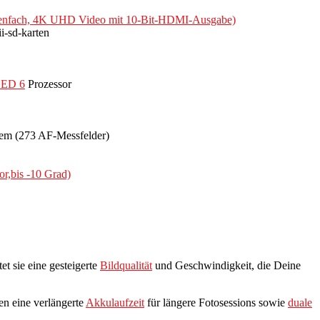
artenfach, 4K UHD Video mit 10-Bit-HDMI-Ausgabe)
i-sd-karten
ED 6
Prozessor
tem (273 AF-Messfelder)
r,bis -10 Grad)
t sie eine gesteigerte
Bildqualität
und Geschwindigkeit, die Deine
n eine verlängerte
Akkulaufzeit
für längere Fotosessions sowie
duale