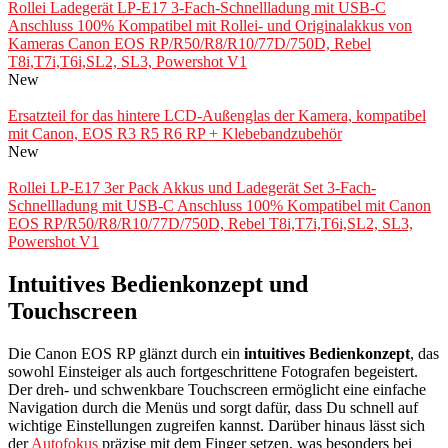
Rollei Ladegerät LP-E17 3-Fach-Schnellladung mit USB-C
Anschluss 100% Kompatibel mit Rollei- und Originalakkus von
Kameras Canon EOS RP/R50/R8/R10/77D/750D, Rebel
T8i,T7i,T6i,SL2, SL3, Powershot V1
New
Ersatzteil for das hintere LCD-Außenglas der Kamera, kompatibel
mit Canon, EOS R3 R5 R6 RP + Klebebandzubehör
New
Rollei LP-E17 3er Pack Akkus und Ladegerät Set 3-Fach-
Schnellladung mit USB-C Anschluss 100% Kompatibel mit Canon
EOS RP/R50/R8/R10/77D/750D, Rebel T8i,T7i,T6i,SL2, SL3,
Powershot V1
Intuitives Bedienkonzept und
Touchscreen
Die Canon EOS RP glänzt durch ein
intuitives Bedienkonzept
, das
sowohl Einsteiger als auch fortgeschrittene Fotografen begeistert.
Der dreh- und schwenkbare Touchscreen ermöglicht eine einfache
Navigation durch die Menüs und sorgt dafür, dass Du schnell auf
wichtige Einstellungen zugreifen kannst. Darüber hinaus lässt sich
der
Autofokus
präzise mit dem Finger setzen, was besonders bei