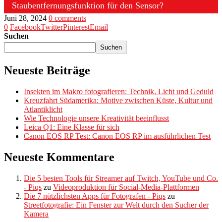
Staubentfernungsfunktion für den Sensor?
Juni 28, 2024
0 comments
0
Facebook
Twitter
Pinterest
Email
Suchen
Suchen
Neueste Beiträge
Insekten im Makro fotografieren: Technik, Licht und Geduld
Kreuzfahrt Südamerika: Motive zwischen Küste, Kultur und
Atlantiklicht
Wie Technologie unsere Kreativität beeinflusst
Leica Q1: Eine Klasse für sich
Canon EOS RP Test: Canon EOS RP im ausführlichen Test
Neueste Kommentare
Die 5 besten Tools für Streamer auf Twitch, YouTube und Co.
- Piqs
zu
Videoproduktion für Social-Media-Plattformen
Die 7 nützlichsten Apps für Fotografen - Piqs
zu
Streetfotografie: Ein Fenster zur Welt durch den Sucher der
Kamera