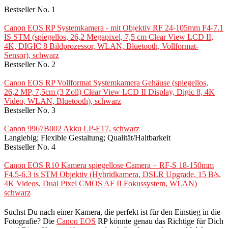
Bestseller No. 1
Canon EOS RP Systemkamera - mit Objektiv RF 24-105mm F4-7.1
IS STM (spiegellos, 26,2 Megapixel, 7,5 cm Clear View LCD II,
4K, DIGIC 8 Bildprozessor, WLAN, Bluetooth, Vollformat-
Sensor), schwarz
Bestseller No. 2
Canon EOS RP Vollformat Systemkamera Gehäuse (spiegellos,
26,2 MP, 7,5cm (3 Zoll) Clear View LCD II Display, Digic 8, 4K
Video, WLAN, Bluetooth), schwarz
Bestseller No. 3
Canon 9967B002 Akku LP-E17, schwarz
Langlebig; Flexible Gestaltung; Qualität/Haltbarkeit
Bestseller No. 4
Canon EOS R10 Kamera spiegellose Camera + RF-S 18-150mm
F4.5-6.3 is STM Objektiv (Hybridkamera, DSLR Upgrade, 15 B/s,
4K Videos, Dual Pixel CMOS AF II Fokussystem, WLAN)
schwarz
Suchst Du nach einer Kamera, die perfekt ist für den Einstieg in die
Fotografie? Die
Canon EOS
RP könnte genau das Richtige für Dich