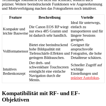
präziser. Weitere beeindruckende Funktionen wie Augenerkennung
und Motivverfolgung machen das Fotografieren noch intuitiver.
Feature
Beschreibung
Vorteile
Ideal für unterwegs,
Die Canon EOS RP wiegt
einfach zu
Kompakte und
nur etwa 485 Gramm und
transportieren und für
leichte Bauweise
ist dadurch sehr handlich.
längere Sessions
geeignet.
Bietet eine beeindruckend
Geeignet für
hohe Bildqualität mit
anspruchsvolle
Vollformatsensor
Tiefenschärfe-Effekten und
Fotografen, die hohe
geringem Bildrauschen.
Detailtreue schätzen.
Der dreh- und
Schneller Zugriff auf
schwenkbare Touchscreen
Intuitives
wichtige
ermöglicht eine einfache
Bedienkonzept
Einstellungen und
Navigation durch die
präziser Autofokus
.
Menüs.
Kompatibilität mit RF- und EF-
Objektiven